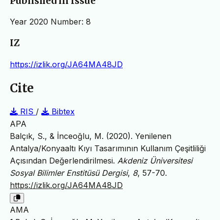
Published in Issue
Year 2020 Number: 8
IZ
https://izlik.org/JA64MA48JD
Cite
RIS
/
Bibtex
APA
Balçık, S., & İnceoğlu, M. (2020). Yenilenen
Antalya/Konyaaltı Kıyı Tasarımının Kullanım Çeşitliliği
Açısından Değerlendirilmesi.
Akdeniz Üniversitesi
Sosyal Bilimler Enstitüsü Dergisi
,
8
, 57-70.
https://izlik.org/JA64MA48JD
AMA