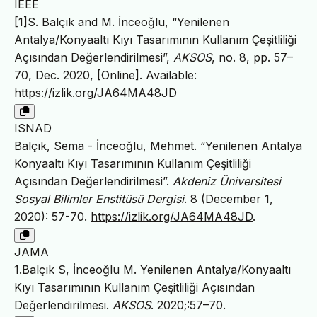
IEEE
[1]S. Balçık and M. İnceoğlu, “Yenilenen
Antalya/Konyaaltı Kıyı Tasarımının Kullanım Çeşitliliği
Açısından Değerlendirilmesi”,
AKSOS
, no. 8, pp. 57–
70, Dec. 2020, [Online]. Available:
https://izlik.org/JA64MA48JD
ISNAD
Balçık, Sema - İnceoğlu, Mehmet. “Yenilenen Antalya
Konyaaltı Kıyı Tasarımının Kullanım Çeşitliliği
Açısından Değerlendirilmesi”.
Akdeniz Üniversitesi
Sosyal Bilimler Enstitüsü Dergisi
. 8 (December 1,
2020): 57-70.
https://izlik.org/JA64MA48JD
.
JAMA
1.Balçık S, İnceoğlu M. Yenilenen Antalya/Konyaaltı
Kıyı Tasarımının Kullanım Çeşitliliği Açısından
Değerlendirilmesi.
AKSOS
. 2020;:57–70.