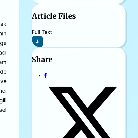
Article Files
rak
Full Text
nın
lge
acı
Share
sam
lde
 ve
nci
ili
sel