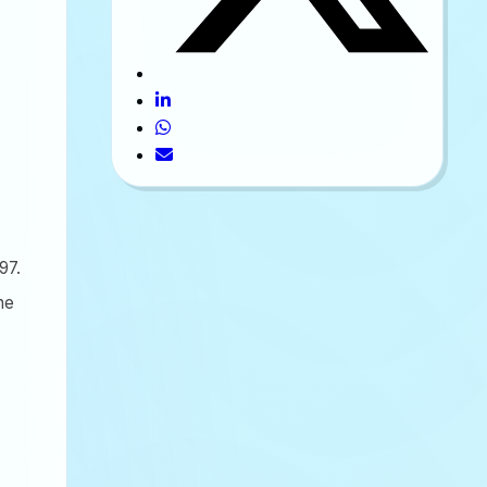
97.
he
.