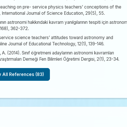
teaching on pre- service physics teachers’ conceptions of the
nternational Journal of Science Education, 29(5), 55.
ının astronomi hakkındaki kavram yanılgılarının tespiti için astronom
8(168), 362-372.
eservice science teachers’ attitudes toward astronomy and
ine Journal of Educational Technology, 12(1), 139-146.
 A. (2014). Sınıf öğretmeni adaylarının astronomi kavramları
aştırmaları Derneği Fen Bilimleri Öğretimi Dergisi, 2(1), 23-34.
Show All References (83)