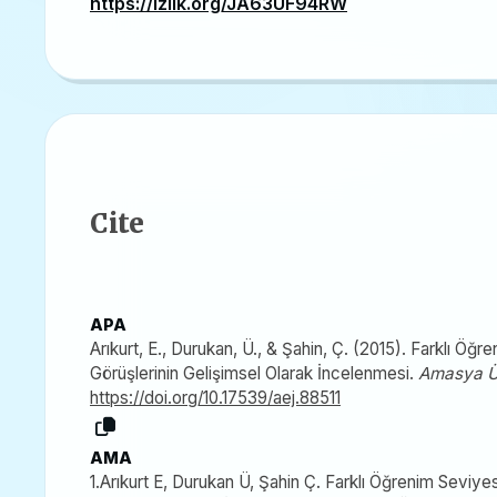
https://izlik.org/JA63UF94RW
Cite
APA
Arıkurt, E., Durukan, Ü., & Şahin, Ç. (2015). Farklı Öğ
Görüşlerinin Gelişimsel Olarak İncelenmesi.
Amasya Ün
https://doi.org/10.17539/aej.88511
AMA
1.Arıkurt E, Durukan Ü, Şahin Ç. Farklı Öğrenim Seviyes