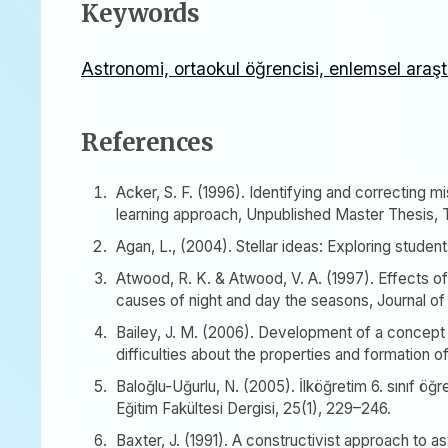
Keywords
Astronomi, ortaokul öğrencisi, enlemsel araşt
References
Acker, S. F. (1996). Identifying and correcting 
learning approach, Unpublished Master Thesis, 
Agan, L., (2004). Stellar ideas: Exploring stude
Atwood, R. K. & Atwood, V. A. (1997). Effects o
causes of night and day the seasons, Journal of 
Bailey, J. M. (2006). Development of a concept
difficulties about the properties and formation o
Baloğlu-Uğurlu, N. (2005). İlköğretim 6. sınıf öğre
Eğitim Fakültesi Dergisi, 25(1), 229–246.
Baxter, J. (1991). A constructivist approach to 