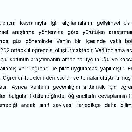
ronomi kavramıyla ilgili algılamalarını gelişimsel ola
msel araştırma yöntemine göre yürütülen araştırma
ında güz döneminde Van’ın bir ilçesinde yatılı bö
 202 ortaokul öğrencisi oluşturmaktadır. Veri toplama ar
çık uçlu sorunun araştırmanın amacına uygunluğu ve kap
alınmış ve 5 öğrenci ile pilot uygulaması yapılmıştır. E
ştir. Öğrenci ifadelerinden kodlar ve temalar oluşturulmuş
tır. Ayrıca verilerin geçerliliğini arttırmak için öğre
en bulgular irdelendiğinde, öğrencilerin cevaplarının ilg
tüşmediği ancak sınıf seviyesi ilerledikçe daha bilim