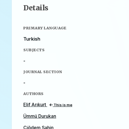
Details
PRIMARY LANGUAGE
Turkish
SUBJECTS
-
JOURNAL SECTION
-
AUTHORS
Elif Arıkurt
This is me
Ümmü Durukan
Çiğdem Şahin