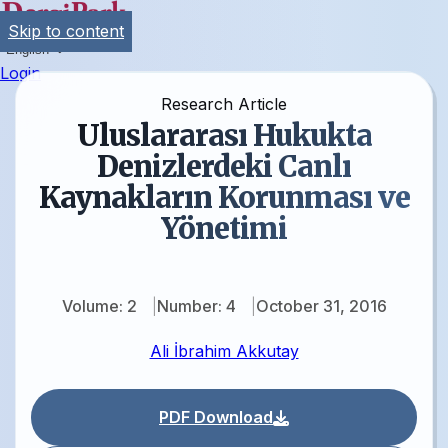
Skip to content
English
Login
Research Article
Uluslararası Hukukta
Denizlerdeki Canlı
Kaynakların Korunması ve
Yönetimi
Volume: 2
Number: 4
October 31, 2016
Ali İbrahim Akkutay
PDF Download