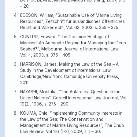
Dermott DEVINE, Antwerp:Maklu Publishing, 2007, s. 3
– 20.
EDESON, William, “Sustainable Use of Marine Living
Resources”, Zeitschrift für auslandisches öffentliches
Recht and Völkerrecht, Vol. 63, 2003, s. 355 – 375.
GUNTRIP, Edward, “The Common Heritage of
Mankind: An Adequate Regime for Managing the Deep
Seabed?”, Melbourne Journal of International Law,
Vol. 4, 2003, s. 376 – 405.
HARRISON, James, Making the Law of the Sea – A
Study in the Development of International Law,
Cambridge/New York: Cambridge University Press,
2011.
HAYASHI, Moritaka, “The Antarctica Question in the
United Nations”, Cornell International Law Journal, Vol.
19(2), 1986, s. 275 – 290.
KOJIMA, Chie, “Implementing Community Interests in
the Law of the Sea: The Conservation and
Management of Marine Living Resources”, The Chuo
Law Review, Vol 116 (1-2), 2009, s. 1 – 30.