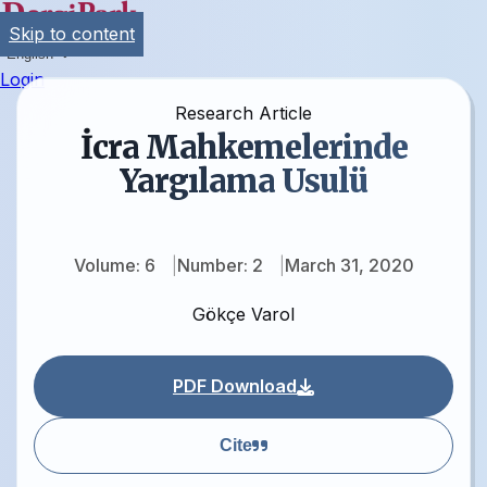
Skip to content
English
Login
Research Article
İcra Mahkemelerinde
Yargılama Usulü
Volume: 6
Number: 2
March 31, 2020
Gökçe Varol
PDF Download
Cite