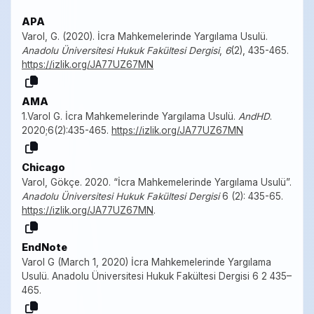
APA
Varol, G. (2020). İcra Mahkemelerinde Yargılama Usulü.
Anadolu Üniversitesi Hukuk Fakültesi Dergisi
,
6
(2), 435-465.
https://izlik.org/JA77UZ67MN
AMA
1.Varol G. İcra Mahkemelerinde Yargılama Usulü.
AndHD
.
2020;6(2):435-465.
https://izlik.org/JA77UZ67MN
Chicago
Varol, Gökçe. 2020. “İcra Mahkemelerinde Yargılama Usulü”.
Anadolu Üniversitesi Hukuk Fakültesi Dergisi
6 (2): 435-65.
https://izlik.org/JA77UZ67MN
.
EndNote
Varol G (March 1, 2020) İcra Mahkemelerinde Yargılama
Usulü. Anadolu Üniversitesi Hukuk Fakültesi Dergisi 6 2 435–
465.