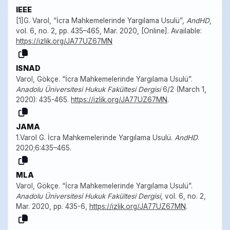
IEEE
[1]G. Varol, “İcra Mahkemelerinde Yargılama Usulü”,
AndHD
,
vol. 6, no. 2, pp. 435–465, Mar. 2020, [Online]. Available:
https://izlik.org/JA77UZ67MN
ISNAD
Varol, Gökçe. “İcra Mahkemelerinde Yargılama Usulü”.
Anadolu Üniversitesi Hukuk Fakültesi Dergisi
6/2 (March 1,
2020): 435-465.
https://izlik.org/JA77UZ67MN
.
JAMA
1.Varol G. İcra Mahkemelerinde Yargılama Usulü.
AndHD
.
2020;6:435–465.
MLA
Varol, Gökçe. “İcra Mahkemelerinde Yargılama Usulü”.
Anadolu Üniversitesi Hukuk Fakültesi Dergisi
, vol. 6, no. 2,
Mar. 2020, pp. 435-6,
https://izlik.org/JA77UZ67MN
.