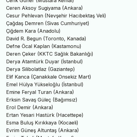
Cenk Güner (Mustafa Kemal)
Ceren Aksoy Sugiyama (Ankara)
Cesur Pehlevan (Nevşehir Hacıbektaş Veli)
Çağdaş Demren (Sivas Cumhuriyet)
Çiğdem Kara (Anadolu)
David R. Begun (Toronto, Kanada)
Defne Öcal Kaplan (Kastamonu)
Deren Çeker (KKTC Sağlık Bakanlığı)
Derya Atamtürk Duyar (İstanbul)
Derya Silibolatlaz (Gaziantep)
Elif Kanca (Çanakkale Onsekiz Mart)
Emel Hülya Yükseloğlu (İstanbul)
Emine Feryal Turan (Ankara)
Erksin Savaş Güleç (Bağımsız)
Erol Demir (Ankara)
Ertan Yesari Hastürk (Hacettepe)
Esma Buluş Kırıkkaya (Kocaeli)
Evrim Güneş Altuntaş (Ankara)