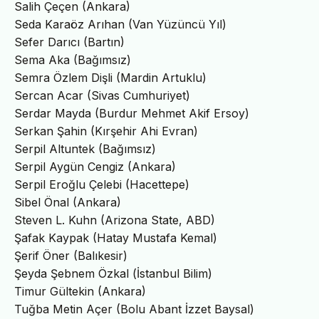
Salih Çeçen (Ankara)
Seda Karaöz Arıhan (Van Yüzüncü Yıl)
Sefer Darıcı (Bartın)
Sema Aka (Bağımsız)
Semra Özlem Dişli (Mardin Artuklu)
Sercan Acar (Sivas Cumhuriyet)
Serdar Mayda (Burdur Mehmet Akif Ersoy)
Serkan Şahin (Kırşehir Ahi Evran)
Serpil Altuntek (Bağımsız)
Serpil Aygün Cengiz (Ankara)
Serpil Eroğlu Çelebi (Hacettepe)
Sibel Önal (Ankara)
Steven L. Kuhn (Arizona State, ABD)
Şafak Kaypak (Hatay Mustafa Kemal)
Şerif Öner (Balıkesir)
Şeyda Şebnem Özkal (İstanbul Bilim)
Timur Gültekin (Ankara)
Tuğba Metin Açer (Bolu Abant İzzet Baysal)