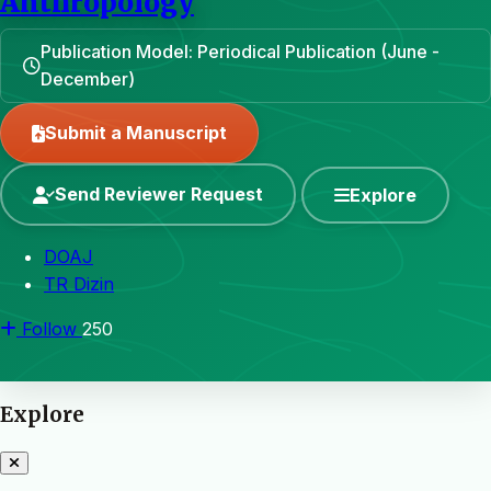
Anthropology
Publication Model: Periodical Publication (June -
December)
Submit a Manuscript
Send Reviewer Request
Explore
DOAJ
TR Dizin
Follow
250
Explore