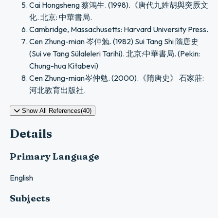
Cai Hongsheng 蔡鴻生. (1998).《唐代九姓胡與突厥文
化. 北京: 中華書局.
Cambridge, Massachusetts: Harvard University Press.
Cen Zhung-mian 岑仲勉. (1982) Sui Tang Shi 隋唐史
(Sui ve Tang Sülaleleri Tarihi). 北京:中華書局. (Pekin:
Chung-hua Kitabevi)
Cen Zhung-mian岑仲勉. (2000).《隋唐史》 石家莊:
河北教育出版社.
Show All References(40)
Details
Primary Language
English
Subjects