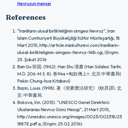
Nevruzun menşei
References
“İranlıların ulusal birlikteliğinin simgesi Nevruz”, İran
İslam Cumhuriyeti Büyükelçiliği Kültür Müsteşarlığı, 18
Mart 2015, http://article.irankulturevi.com/Iranlilarin-
ulusal-birlikteliginin-simgesi-Nevruz-148i.cgi, (Erişim:
25. Şubat 2016
Ban Gu 班固. (1962). Han Shu 漢書 (Han Sülalesi Tarihi,
M.Ö. 206-M.S. 8). 卷94a <匈奴傳上>. 北京:中華書局(
Pekin: Chung-hua Kitabevi)
Bazin, Louis. (1998). 著《突厥曆法研究》 (耿昇譯). 北
京: 中華書局.
Bokova, İrin. (2015). “UNESCO Genel Direktörü
Uluslararası Nevruz Günü Mesajı”, 21 Mart 2015,
http://unesdoc.unesco.org/images/0023/002318/23
1887E.pdf a, (Erişim: 25.02.2016).