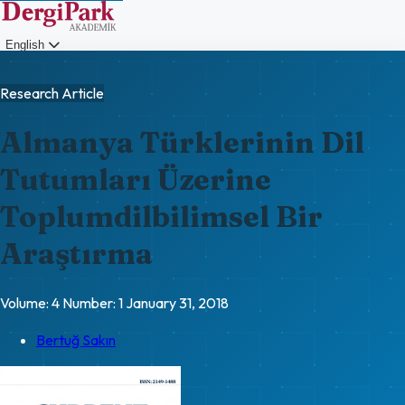
English
Login
Research Article
Almanya Türklerinin Dil
Tutumları Üzerine
Toplumdilbilimsel Bir
Araştırma
Volume: 4
Number: 1
January 31, 2018
Bertuğ Sakın