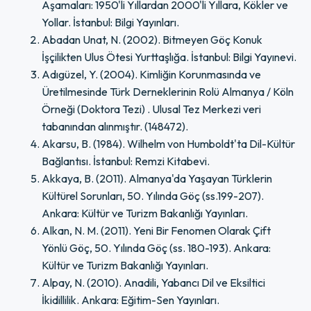
Aşamaları: 1950'li Yıllardan 2000'li Yıllara, Kökler ve
Yollar. İstanbul: Bilgi Yayınları.
Abadan Unat, N. (2002). Bitmeyen Göç Konuk
İşçilikten Ulus Ötesi Yurttaşlığa. İstanbul: Bilgi Yayınevi.
Adıgüzel, Y. (2004). Kimliğin Korunmasında ve
Üretilmesinde Türk Derneklerinin Rolü Almanya / Köln
Örneği (Doktora Tezi) . Ulusal Tez Merkezi veri
tabanından alınmıştır. (148472).
Akarsu, B. (1984). Wilhelm von Humboldt'ta Dil-Kültür
Bağlantısı. İstanbul: Remzi Kitabevi.
Akkaya, B. (2011). Almanya'da Yaşayan Türklerin
Kültürel Sorunları, 50. Yılında Göç (ss.199-207).
Ankara: Kültür ve Turizm Bakanlığı Yayınları.
Alkan, N. M. (2011). Yeni Bir Fenomen Olarak Çift
Yönlü Göç, 50. Yılında Göç (ss. 180-193). Ankara:
Kültür ve Turizm Bakanlığı Yayınları.
Alpay, N. (2010). Anadili, Yabancı Dil ve Eksiltici
İkidillilik. Ankara: Eğitim-Sen Yayınları.