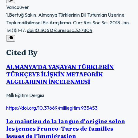
Vancouver
1.Bertuğ Sakın. Almanya Türklerinin Dil Tutumları Üzerine
Toplumdilbilimsel Bir Araştırma. Curr Res Soc Sci. 2018 Jan.
1;4(1):1-17.
doi:10.30613/curesosc.337804
Cited By
ALMANYA’DA YAŞAYAN TÜRKLERİN
TÜRKÇEYE İLİŞKİN METAFORİK
ALGILARININ İNCELENMESİ
Milli Eğitim Dergisi
https://doi.org/10.37669/milliegitim.935453
Le maintien de la langue d’origine selon
les jeunes Franco-Turcs de familles
issues de l’immigration