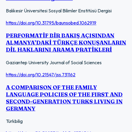
Balıkesir Üniversitesi Sosyal Bilimler Enstitüsü Dergisi
https://doi.org/10.31795/baunsobed.1062919
PERFORMATİF BİR BAKIŞ AÇISINDAN
ALMANYA’DAKİ TÜRKÇE KONUŞANLARIN
DİL HAKLARINI ARAMA PRATİKLERİ
Gaziantep University Journal of Social Sciences
https://doi.org/10.21547/jss.731162
A COMPARISON OF THE FAMILY
LANGUAGE POLICIES OF THE FIRST AND
SECOND-GENERATION TURKS LIVING IN
GERMANY
Türkbilig