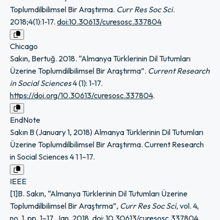
Toplumdilbilimsel Bir Araştırma.
Curr Res Soc Sci
.
2018;4(1):1-17.
doi:10.30613/curesosc.337804
Chicago
Sakın, Bertuğ. 2018. “Almanya Türklerinin Dil Tutumları
Üzerine Toplumdilbilimsel Bir Araştırma”.
Current Research
in Social Sciences
4 (1): 1-17.
https://doi.org/10.30613/curesosc.337804
.
EndNote
Sakın B (January 1, 2018) Almanya Türklerinin Dil Tutumları
Üzerine Toplumdilbilimsel Bir Araştırma. Current Research
in Social Sciences 4 1 1–17.
IEEE
[1]B. Sakın, “Almanya Türklerinin Dil Tutumları Üzerine
Toplumdilbilimsel Bir Araştırma”,
Curr Res Soc Sci
, vol. 4,
no. 1, pp. 1–17, Jan. 2018,
doi: 10.30613/curesosc.337804
.