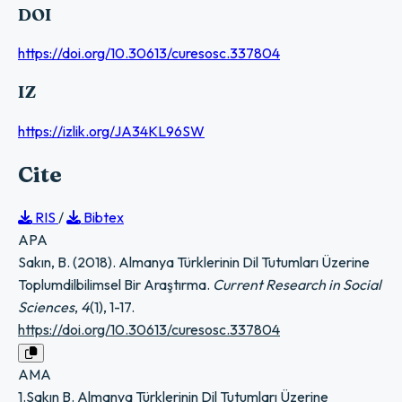
DOI
https://doi.org/10.30613/curesosc.337804
IZ
https://izlik.org/JA34KL96SW
Cite
RIS
/
Bibtex
APA
Sakın, B. (2018). Almanya Türklerinin Dil Tutumları Üzerine
Toplumdilbilimsel Bir Araştırma.
Current Research in Social
Sciences
,
4
(1), 1-17.
https://doi.org/10.30613/curesosc.337804
AMA
1.Sakın B. Almanya Türklerinin Dil Tutumları Üzerine