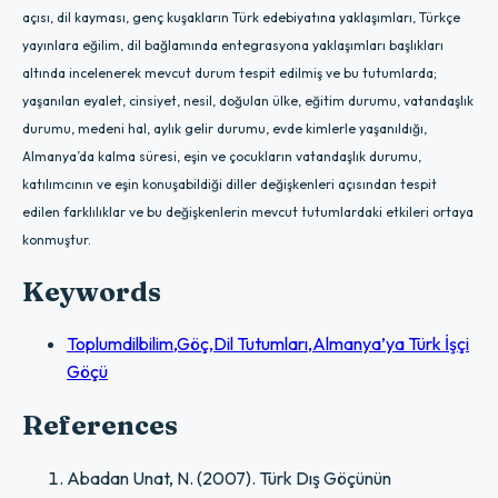
açısı, dil kayması, genç kuşakların Türk edebiyatına yaklaşımları, Türkçe
yayınlara eğilim, dil bağlamında entegrasyona yaklaşımları başlıkları
altında incelenerek mevcut durum tespit edilmiş ve bu tutumlarda;
yaşanılan eyalet, cinsiyet, nesil, doğulan ülke, eğitim durumu, vatandaşlık
durumu, medeni hal, aylık gelir durumu, evde kimlerle yaşanıldığı,
Almanya’da kalma süresi, eşin ve çocukların vatandaşlık durumu,
katılımcının ve eşin konuşabildiği diller değişkenleri açısından tespit
edilen farklılıklar ve bu değişkenlerin mevcut tutumlardaki etkileri ortaya
konmuştur.
Keywords
Toplumdilbilim,Göç,Dil Tutumları,Almanya’ya Türk İşçi
Göçü
References
Abadan Unat, N. (2007). Türk Dış Göçünün