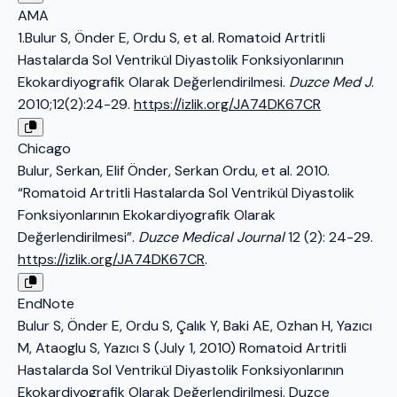
AMA
1.Bulur S, Önder E, Ordu S, et al. Romatoid Artritli
Hastalarda Sol Ventrikül Diyastolik Fonksiyonlarının
Ekokardiyografik Olarak Değerlendirilmesi.
Duzce Med J
.
2010;12(2):24-29.
https://izlik.org/JA74DK67CR
Chicago
Bulur, Serkan, Elif Önder, Serkan Ordu, et al. 2010.
“Romatoid Artritli Hastalarda Sol Ventrikül Diyastolik
Fonksiyonlarının Ekokardiyografik Olarak
Değerlendirilmesi”.
Duzce Medical Journal
12 (2): 24-29.
https://izlik.org/JA74DK67CR
.
EndNote
Bulur S, Önder E, Ordu S, Çalık Y, Baki AE, Ozhan H, Yazıcı
M, Ataoglu S, Yazıcı S (July 1, 2010) Romatoid Artritli
Hastalarda Sol Ventrikül Diyastolik Fonksiyonlarının
Ekokardiyografik Olarak Değerlendirilmesi. Duzce