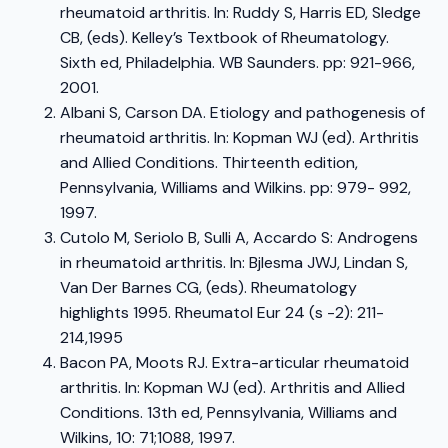
rheumatoid arthritis. In: Ruddy S, Harris ED, Sledge
CB, (eds). Kelley’s Textbook of Rheumatology.
Sixth ed, Philadelphia. WB Saunders. pp: 921-966,
2001.
Albani S, Carson DA. Etiology and pathogenesis of
rheumatoid arthritis. In: Kopman WJ (ed). Arthritis
and Allied Conditions. Thirteenth edition,
Pennsylvania, Williams and Wilkins. pp: 979- 992,
1997.
Cutolo M, Seriolo B, Sulli A, Accardo S: Androgens
in rheumatoid arthritis. In: Bjlesma JWJ, Lindan S,
Van Der Barnes CG, (eds). Rheumatology
highlights 1995. Rheumatol Eur 24 (s -2): 211-
214,1995
Bacon PA, Moots RJ. Extra-articular rheumatoid
arthritis. In: Kopman WJ (ed). Arthritis and Allied
Conditions. 13th ed, Pennsylvania, Williams and
Wilkins, 10: 71;1088, 1997.