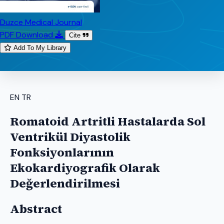
Duzce Medical Journal
PDF Download
Cite
Add To My Library
EN
TR
Romatoid Artritli Hastalarda Sol
Ventrikül Diyastolik
Fonksiyonlarının
Ekokardiyografik Olarak
Değerlendirilmesi
Abstract