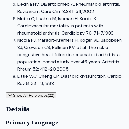
Dedhia HV, DiBartolomeo A. Rheumatoid arthritis.
Review.Crit Care Clin 18:841-54,2002
Mutru O, Laakso M, Isomaki H, Koota K.
Cardiovascular mortality in patients with
rheumatoid arthritis. Cardiology 76: 71–7,1989
Nicola PJ, Maradit-Kremers H, Roger VL, Jacobsen
SJ, Crowson CS, Ballman KV, et al. The risk of
congestive heart failure in rheumatoid arthritis: a
population-based study over 46 years. Arthritis
Rheum 52: 412–20,2005
Little WC, Cheng CP. Diastolic dysfunction. Cardiol
Rev 6: 231–9,1998
Show All References(22)
Details
Primary Language