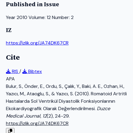
Published in Issue
Year 2010 Volume: 12 Number: 2
IZ
https://izlik.org/JA74DK67CR
Cite
RIS
/
Bibtex
APA
Bulur, S., Önder, E., Ordu, S., Çalık, Y., Baki, A. E., Ozhan, H.,
Yazıcı, M., Ataoglu, S., & Yazıcı, S. (2010). Romatoid Artritli
Hastalarda Sol Ventrikül Diyastolik Fonksiyonlarının
Ekokardiyografik Olarak Değerlendirilmesi.
Duzce
Medical Journal
,
12
(2), 24-29.
https://izlik.org/JA74DK67CR