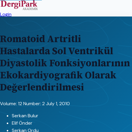
Login
Romatoid Artritli
Hastalarda Sol Ventrikül
Diyastolik Fonksiyonlarının
Ekokardiyografik Olarak
Değerlendirilmesi
Volume: 12
Number: 2
July 1, 2010
Serkan Bulur
Elif Önder
Serkan Ordu