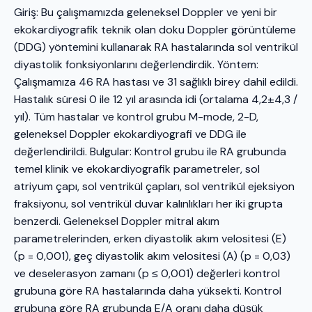
Giriş: Bu çalışmamızda geleneksel Doppler ve yeni bir
ekokardiyografik teknik olan doku Doppler görüntüleme
(DDG) yöntemini kullanarak RA hastalarında sol ventrikül
diyastolik fonksiyonlarını değerlendirdik. Yöntem:
Çalışmamıza 46 RA hastası ve 31 sağlıklı birey dahil edildi.
Hastalık süresi 0 ile 12 yıl arasında idi (ortalama 4,2±4,3 /
yıl). Tüm hastalar ve kontrol grubu M-mode, 2-D,
geleneksel Doppler ekokardiyografi ve DDG ile
değerlendirildi. Bulgular: Kontrol grubu ile RA grubunda
temel klinik ve ekokardiyografik parametreler, sol
atriyum çapı, sol ventrikül çapları, sol ventrikül ejeksiyon
fraksiyonu, sol ventrikül duvar kalınlıkları her iki grupta
benzerdi. Geleneksel Doppler mitral akım
parametrelerinden, erken diyastolik akım velositesi (E)
(p = 0,001), geç diyastolik akım velositesi (A) (p = 0,03)
ve deselerasyon zamanı (p ≤ 0,001) değerleri kontrol
grubuna göre RA hastalarında daha yüksekti. Kontrol
grubuna göre RA grubunda E/A oranı daha düşük