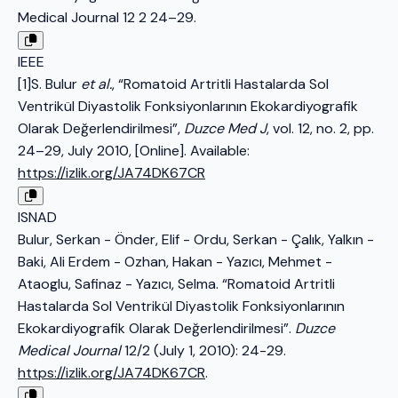
Medical Journal 12 2 24–29.
IEEE
[1]S. Bulur
et al.
, “Romatoid Artritli Hastalarda Sol
Ventrikül Diyastolik Fonksiyonlarının Ekokardiyografik
Olarak Değerlendirilmesi”,
Duzce Med J
, vol. 12, no. 2, pp.
24–29, July 2010, [Online]. Available:
https://izlik.org/JA74DK67CR
ISNAD
Bulur, Serkan - Önder, Elif - Ordu, Serkan - Çalık, Yalkın -
Baki, Ali Erdem - Ozhan, Hakan - Yazıcı, Mehmet -
Ataoglu, Safinaz - Yazıcı, Selma. “Romatoid Artritli
Hastalarda Sol Ventrikül Diyastolik Fonksiyonlarının
Ekokardiyografik Olarak Değerlendirilmesi”.
Duzce
Medical Journal
12/2 (July 1, 2010): 24-29.
https://izlik.org/JA74DK67CR
.