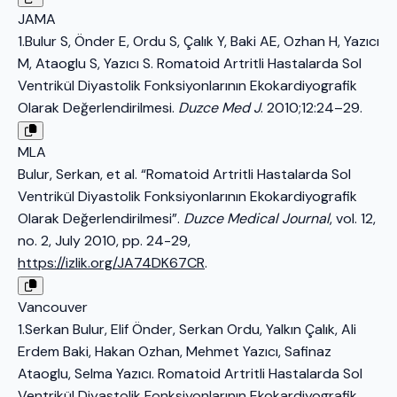
JAMA
1.Bulur S, Önder E, Ordu S, Çalık Y, Baki AE, Ozhan H, Yazıcı
M, Ataoglu S, Yazıcı S. Romatoid Artritli Hastalarda Sol
Ventrikül Diyastolik Fonksiyonlarının Ekokardiyografik
Olarak Değerlendirilmesi.
Duzce Med J
. 2010;12:24–29.
MLA
Bulur, Serkan, et al. “Romatoid Artritli Hastalarda Sol
Ventrikül Diyastolik Fonksiyonlarının Ekokardiyografik
Olarak Değerlendirilmesi”.
Duzce Medical Journal
, vol. 12,
no. 2, July 2010, pp. 24-29,
https://izlik.org/JA74DK67CR
.
Vancouver
1.Serkan Bulur, Elif Önder, Serkan Ordu, Yalkın Çalık, Ali
Erdem Baki, Hakan Ozhan, Mehmet Yazıcı, Safinaz
Ataoglu, Selma Yazıcı. Romatoid Artritli Hastalarda Sol
Ventrikül Diyastolik Fonksiyonlarının Ekokardiyografik