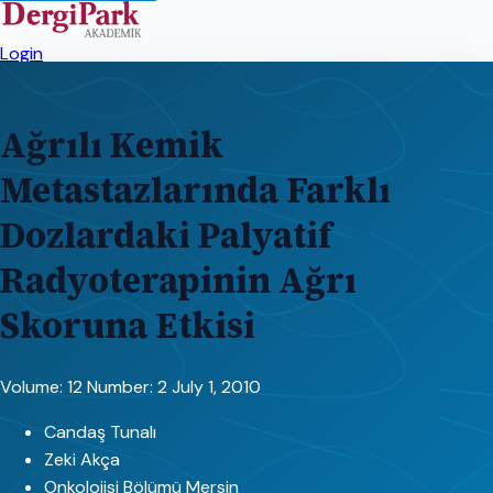
Login
Ağrılı Kemik
Metastazlarında Farklı
Dozlardaki Palyatif
Radyoterapinin Ağrı
Skoruna Etkisi
Volume: 12
Number: 2
July 1, 2010
Candaş Tunalı
Zeki Akça
Onkolojisi Bölümü Mersin