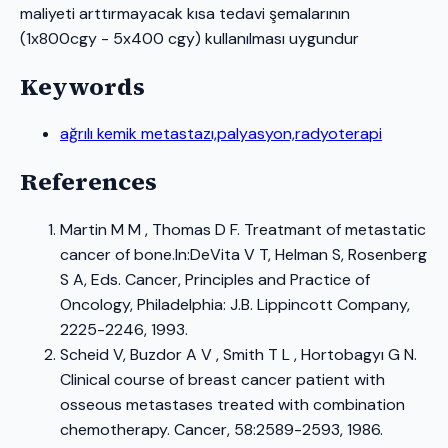
maliyeti arttırmayacak kısa tedavi şemalarının
(1x800cgy - 5x400 cgy) kullanılması uygundur
Keywords
ağrılı kemik metastazı,palyasyon,radyoterapi
References
Martin M M , Thomas D F. Treatmant of metastatic
cancer of bone.In:DeVita V T, Helman S, Rosenberg
S A, Eds. Cancer, Principles and Practice of
Oncology, Philadelphia: J.B. Lippincott Company,
2225-2246, 1993.
Scheid V, Buzdor A V , Smith T L , Hortobagyı G N.
Clinical course of breast cancer patient with
osseous metastases treated with combination
chemotherapy. Cancer, 58:2589-2593, 1986.