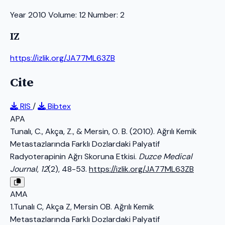
Year 2010 Volume: 12 Number: 2
IZ
https://izlik.org/JA77ML63ZB
Cite
RIS
/
Bibtex
APA
Tunalı, C., Akça, Z., & Mersin, O. B. (2010). Ağrılı Kemik
Metastazlarında Farklı Dozlardaki Palyatif
Radyoterapinin Ağrı Skoruna Etkisi.
Duzce Medical
Journal
,
12
(2), 48-53.
https://izlik.org/JA77ML63ZB
AMA
1.Tunalı C, Akça Z, Mersin OB. Ağrılı Kemik
Metastazlarında Farklı Dozlardaki Palyatif