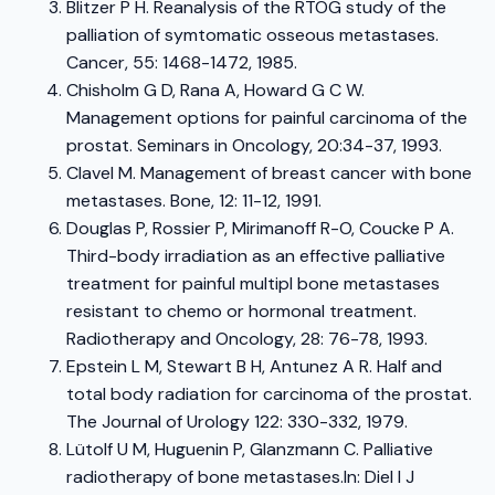
Blitzer P H. Reanalysis of the RTOG study of the
palliation of symtomatic osseous metastases.
Cancer, 55: 1468-1472, 1985.
Chisholm G D, Rana A, Howard G C W.
Management options for painful carcinoma of the
prostat. Seminars in Oncology, 20:34-37, 1993.
Clavel M. Management of breast cancer with bone
metastases. Bone, 12: 11-12, 1991.
Douglas P, Rossier P, Mirimanoff R-O, Coucke P A.
Third-body irradiation as an effective palliative
treatment for painful multipl bone metastases
resistant to chemo or hormonal treatment.
Radiotherapy and Oncology, 28: 76-78, 1993.
Epstein L M, Stewart B H, Antunez A R. Half and
total body radiation for carcinoma of the prostat.
The Journal of Urology 122: 330-332, 1979.
Lütolf U M, Huguenin P, Glanzmann C. Palliative
radiotherapy of bone metastases.In: Diel I J