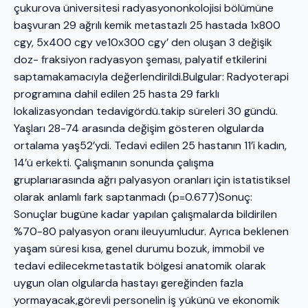
çukurova üniversitesi radyasyononkolojisi bölümüne
başvuran 29 ağrılı kemik metastazlı 25 hastada 1x800
cgy, 5x400 cgy ve10x300 cgy’ den oluşan 3 değişik
doz- fraksiyon radyasyon şeması, palyatif etkilerini
saptamakamacıyla değerlendirildi.Bulgular: Radyoterapi
programına dahil edilen 25 hasta 29 farklı
lokalizasyondan tedavigördü.takip süreleri 30 gündü.
Yaşları 28-74 arasında değişim gösteren olgularda
ortalama yaş52’ydi. Tedavi edilen 25 hastanın 11’i kadın,
14’ü erkekti. Çalışmanın sonunda çalışma
gruplarıarasında ağrı palyasyon oranları için istatistiksel
olarak anlamlı fark saptanmadı (p=0.677)Sonuç:
Sonuçlar bugüne kadar yapılan çalışmalarda bildirilen
%70-80 palyasyon oranı ileuyumludur. Ayrıca beklenen
yaşam süresi kısa, genel durumu bozuk, immobil ve
tedavi edilecekmetastatik bölgesi anatomik olarak
uygun olan olgularda hastayı gereğinden fazla
yormayacak,görevli personelin iş yükünü ve ekonomik