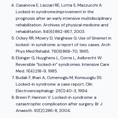
Casanova E, Lazzari RE, Lotta S, Mazzucchi A:
Locked-in syndrome:improvement in the
prognosis after an early intensive multidisciplinary
rehabilitation. Archives of physical medicine and
rehabilitation. 84(6):862-867, 2003.
Ockey RR, Mowry D, Varghese G: Use of Sinemet in
locked- in syndrome: a report of two cases. Arch
Phys Med Rehabil. 76(9):868-70, 1995.
Ebinger G, Huyghens L, Corne L, Aelbrecht W:
Reversible ‘’locked-in’’ syndromes. Intensive Care
Med. 11(4):218-9, 1985.
Budak F, Ilhan A, Ozmenoglu M, Komsuoglu SS:
Locked-in syndrome: a case report. Clin
Electroencephalogr. 25(1):40-3, 1994.
Breen P, Hannon V: Locked-in syndrome: a
catastrophic complication after surgery. Br J
Anaesth. 92(2):286-8, 2004.