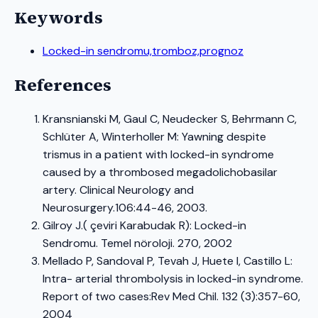
Keywords
Locked-in sendromu,tromboz,prognoz
References
Kransnianski M, Gaul C, Neudecker S, Behrmann C,
Schlüter A, Winterholler M: Yawning despite
trismus in a patient with locked-in syndrome
caused by a thrombosed megadolichobasilar
artery. Clinical Neurology and
Neurosurgery.106:44-46, 2003.
Gilroy J.( çeviri Karabudak R): Locked-in
Sendromu. Temel nöroloji. 270, 2002
Mellado P, Sandoval P, Tevah J, Huete I, Castillo L:
Intra- arterial thrombolysis in locked-in syndrome.
Report of two cases:Rev Med Chil. 132 (3):357-60,
2004