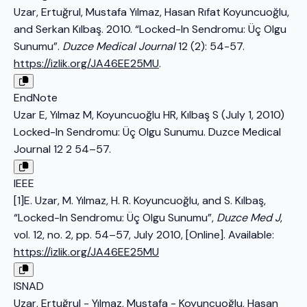
Uzar, Ertuğrul, Mustafa Yılmaz, Hasan Rıfat Koyuncuoğlu,
and Serkan Kılbaş. 2010. “Locked-In Sendromu: Üç Olgu
Sunumu”.
Duzce Medical Journal
12 (2): 54-57.
https://izlik.org/JA46EE25MU
.
EndNote
Uzar E, Yılmaz M, Koyuncuoğlu HR, Kılbaş S (July 1, 2010)
Locked-In Sendromu: Üç Olgu Sunumu. Duzce Medical
Journal 12 2 54–57.
IEEE
[1]E. Uzar, M. Yılmaz, H. R. Koyuncuoğlu, and S. Kılbaş,
“Locked-In Sendromu: Üç Olgu Sunumu”,
Duzce Med J
,
vol. 12, no. 2, pp. 54–57, July 2010, [Online]. Available:
https://izlik.org/JA46EE25MU
ISNAD
Uzar, Ertuğrul - Yılmaz, Mustafa - Koyuncuoğlu, Hasan