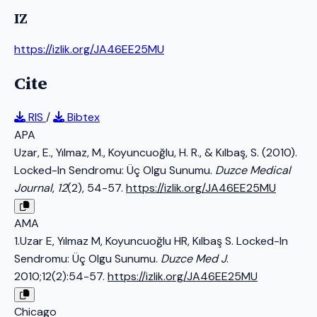
IZ
https://izlik.org/JA46EE25MU
Cite
RIS
/
Bibtex
APA
Uzar, E., Yılmaz, M., Koyuncuoğlu, H. R., & Kılbaş, S. (2010).
Locked-In Sendromu: Üç Olgu Sunumu.
Duzce Medical
Journal
,
12
(2), 54-57.
https://izlik.org/JA46EE25MU
AMA
1.Uzar E, Yılmaz M, Koyuncuoğlu HR, Kılbaş S. Locked-In
Sendromu: Üç Olgu Sunumu.
Duzce Med J
.
2010;12(2):54-57.
https://izlik.org/JA46EE25MU
Chicago