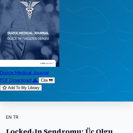
Duzce Medical Journal
PDF Download
Cite
Add To My Library
EN
TR
Locked-In Sendromu: Üç Olgu