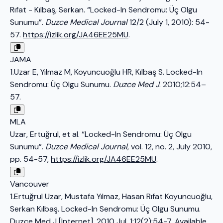
Rıfat - Kılbaş, Serkan. “Locked-In Sendromu: Üç Olgu
Sunumu”.
Duzce Medical Journal
12/2 (July 1, 2010): 54-
57.
https://izlik.org/JA46EE25MU
.
JAMA
1.Uzar E, Yılmaz M, Koyuncuoğlu HR, Kılbaş S. Locked-In
Sendromu: Üç Olgu Sunumu.
Duzce Med J
. 2010;12:54–
57.
MLA
Uzar, Ertuğrul, et al. “Locked-In Sendromu: Üç Olgu
Sunumu”.
Duzce Medical Journal
, vol. 12, no. 2, July 2010,
pp. 54-57,
https://izlik.org/JA46EE25MU
.
Vancouver
1.Ertuğrul Uzar, Mustafa Yılmaz, Hasan Rıfat Koyuncuoğlu,
Serkan Kılbaş. Locked-In Sendromu: Üç Olgu Sunumu.
Duzce Med J [Internet]. 2010 Jul. 1;12(2):54-7. Available