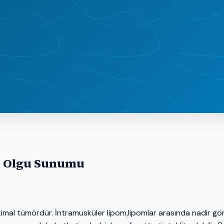
: Olgu Sunumu
mal tümördür. İntramusküler lipom,lipomlar arasında nadir gör