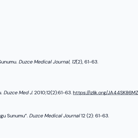
 Sunumu.
Duzce Medical Journal
,
12
(2), 61-63.
u.
Duzce Med J
. 2010;12(2):61-63.
https://izlik.org/JA44SK86M
Olgu Sunumu”.
Duzce Medical Journal
12 (2): 61-63.