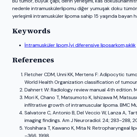
Bu tümör, büyük çapı, derin yerleşimi, kas dokusunainfilt
nedenle intramuskülerlipomu diğer yumuşak doku tümörleri
yerleşimli intramusküler lipoma sahip 15 yaşında bayan has
Keywords
İntramusküler lipom,İyi diferensiye liposarkom,sıklık
References
Fletcher CDM, Unni KK, Mertens F: Adipocytic tumor
World Health Organization classification of tumour
Dahnert W: Radiology review manual 4th edition. Ma
Mori K, Chano T, Matsumoto K, Ishizawa M, Matsu
infiltrative growth of intramuscular lipoma. BMC M
Salvatore C, Antonio B, Del Veccio W, Lanza A, Tart
imaging findings. Am J Neuroradiol. 24; 283–288, 2
Yoshihara T, Kawano K, Mita N: Retropharyngeal li
–366, 1998.