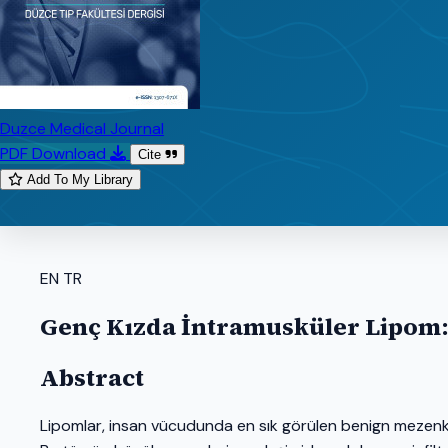
Duzce Medical Journal
PDF Download
Cite
Add To My Library
EN
TR
Genç Kızda İntramusküler Lipom
Abstract
Lipomlar, insan vücudunda en sık görülen benign mezenki