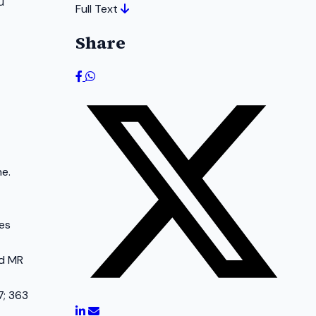
u
Full Text
Share
ne.
es
nd MR
7; 363