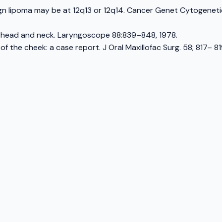
ign lipoma may be at 12q13 or 12q14. Cancer Genet Cytogenetic
he head and neck. Laryngoscope 88:839–848, 1978.
a of the cheek: a case report. J Oral Maxillofac Surg. 58; 817– 81