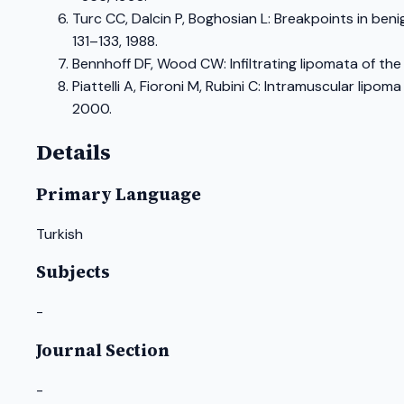
Turc CC, Dalcin P, Boghosian L: Breakpoints in ben
131–133, 1988.
Bennhoff DF, Wood CW: Infiltrating lipomata of t
Piattelli A, Fioroni M, Rubini C: Intramuscular lipom
2000.
Details
Primary Language
Turkish
Subjects
-
Journal Section
-