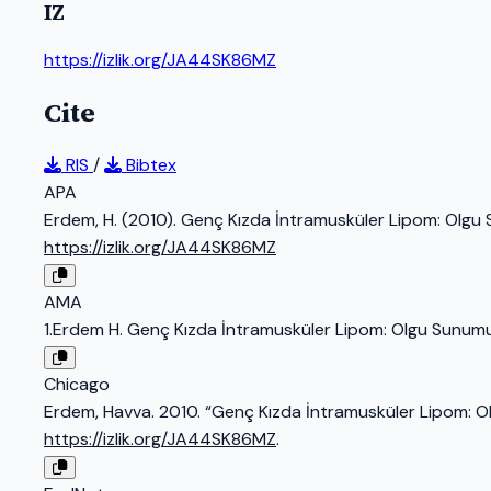
IZ
https://izlik.org/JA44SK86MZ
Cite
RIS
/
Bibtex
APA
Erdem, H. (2010). Genç Kızda İntramusküler Lipom: Olgu
https://izlik.org/JA44SK86MZ
AMA
1.Erdem H. Genç Kızda İntramusküler Lipom: Olgu Sunum
Chicago
Erdem, Havva. 2010. “Genç Kızda İntramusküler Lipom: 
https://izlik.org/JA44SK86MZ
.