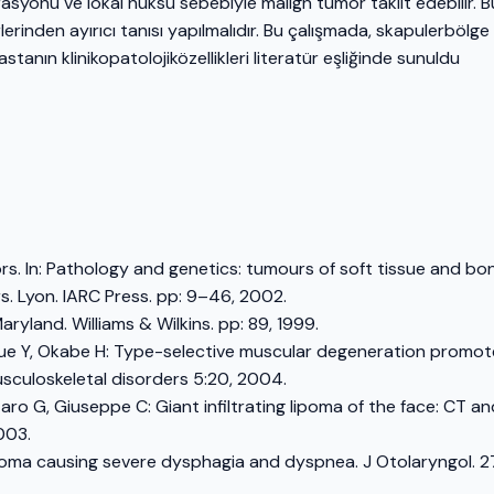
rasyonu ve lokal nüksü sebebiyle malign tümör taklit edebilir. B
nden ayırıcı tanısı yapılmalıdır. Bu çalışmada, skapulerbölge
tanın klinikopatolojiközellikleri literatür eşliğinde sunuldu
s. In: Pathology and genetics: tumours of soft tissue and bo
s. Lyon. IARC Press. pp: 9–46, 2002.
ryland. Williams & Wilkins. pp: 89, 1999.
sue Y, Okabe H: Type-selective muscular degeneration promot
usculoskeletal disorders 5:20, 2004.
aro G, Giuseppe C: Giant infiltrating lipoma of the face: CT a
003.
poma causing severe dysphagia and dyspnea. J Otolaryngol. 2