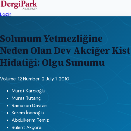
Login
Solunum Yetmezliğine
Neden Olan Dev Akciğer Kist
Hidatiği: Olgu Sunumu
Volume: 12
Number: 2
July 1, 2010
Murat Karcıoğlu
Murat Tutanç
Ramazan Davran
Kerem İnanoğlu
Abdulkerim Temiz
Bülent Akçora