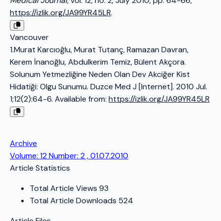
Medical Journal
, vol. 12, no. 2, July 2010, pp. 64-66,
https://izlik.org/JA99YR45LR
.
Vancouver
1.Murat Karcıoğlu, Murat Tutanç, Ramazan Davran,
Kerem İnanoğlu, Abdulkerim Temiz, Bülent Akçora.
Solunum Yetmezliğine Neden Olan Dev Akciğer Kist
Hidatiği: Olgu Sunumu. Duzce Med J [Internet]. 2010 Jul.
1;12(2):64-6. Available from:
https://izlik.org/JA99YR45LR
Archive
Volume: 12 Number: 2 , 01.07.2010
Article Statistics
Total Article Views
93
Total Article Downloads
524
Article Files