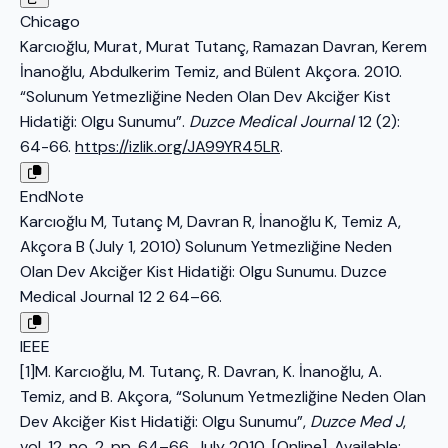
Chicago
Karcıoğlu, Murat, Murat Tutanç, Ramazan Davran, Kerem
İnanoğlu, Abdulkerim Temiz, and Bülent Akçora. 2010.
“Solunum Yetmezliğine Neden Olan Dev Akciğer Kist
Hidatiği: Olgu Sunumu”.
Duzce Medical Journal
12 (2):
64-66.
https://izlik.org/JA99YR45LR
.
EndNote
Karcıoğlu M, Tutanç M, Davran R, İnanoğlu K, Temiz A,
Akçora B (July 1, 2010) Solunum Yetmezliğine Neden
Olan Dev Akciğer Kist Hidatiği: Olgu Sunumu. Duzce
Medical Journal 12 2 64–66.
IEEE
[1]M. Karcıoğlu, M. Tutanç, R. Davran, K. İnanoğlu, A.
Temiz, and B. Akçora, “Solunum Yetmezliğine Neden Olan
Dev Akciğer Kist Hidatiği: Olgu Sunumu”,
Duzce Med J
,
vol. 12, no. 2, pp. 64–66, July 2010, [Online]. Available: