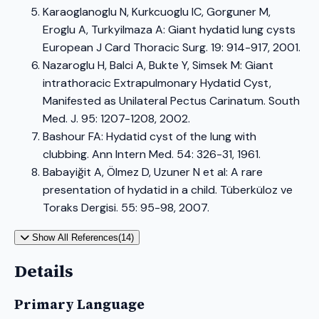
Karaoglanoglu N, Kurkcuoglu IC, Gorguner M,
Eroglu A, Turkyilmaza A: Giant hydatid lung cysts
European J Card Thoracic Surg. 19: 914-917, 2001.
Nazaroglu H, Balci A, Bukte Y, Simsek M: Giant
intrathoracic Extrapulmonary Hydatid Cyst,
Manifested as Unilateral Pectus Carinatum. South
Med. J. 95: 1207-1208, 2002.
Bashour FA: Hydatid cyst of the lung with
clubbing. Ann Intern Med. 54: 326-31, 1961.
Babayiğit A, Ölmez D, Uzuner N et al: A rare
presentation of hydatid in a child. Tüberküloz ve
Toraks Dergisi. 55: 95-98, 2007.
Show All References(14)
Details
Primary Language