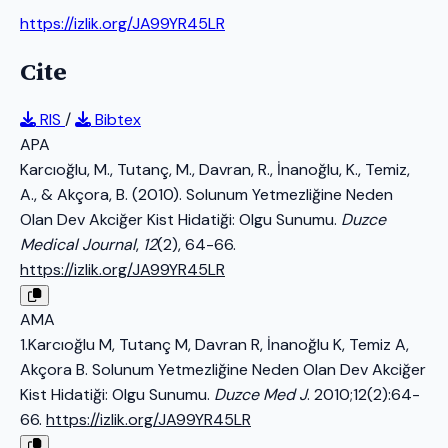
https://izlik.org/JA99YR45LR
Cite
RIS
/
Bibtex
APA
Karcıoğlu, M., Tutanç, M., Davran, R., İnanoğlu, K., Temiz,
A., & Akçora, B. (2010). Solunum Yetmezliğine Neden
Olan Dev Akciğer Kist Hidatiği: Olgu Sunumu.
Duzce
Medical Journal
,
12
(2), 64-66.
https://izlik.org/JA99YR45LR
AMA
1.Karcıoğlu M, Tutanç M, Davran R, İnanoğlu K, Temiz A,
Akçora B. Solunum Yetmezliğine Neden Olan Dev Akciğer
Kist Hidatiği: Olgu Sunumu.
Duzce Med J
. 2010;12(2):64-
66.
https://izlik.org/JA99YR45LR