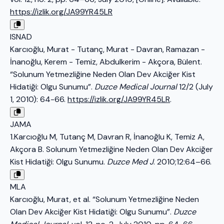
https://izlik.org/JA99YR45LR
ISNAD
Karcıoğlu, Murat - Tutanç, Murat - Davran, Ramazan -
İnanoğlu, Kerem - Temiz, Abdulkerim - Akçora, Bülent.
“Solunum Yetmezliğine Neden Olan Dev Akciğer Kist
Hidatiği: Olgu Sunumu”.
Duzce Medical Journal
12/2 (July
1, 2010): 64-66.
https://izlik.org/JA99YR45LR
.
JAMA
1.Karcıoğlu M, Tutanç M, Davran R, İnanoğlu K, Temiz A,
Akçora B. Solunum Yetmezliğine Neden Olan Dev Akciğer
Kist Hidatiği: Olgu Sunumu.
Duzce Med J
. 2010;12:64–66.
MLA
Karcıoğlu, Murat, et al. “Solunum Yetmezliğine Neden
Olan Dev Akciğer Kist Hidatiği: Olgu Sunumu”.
Duzce