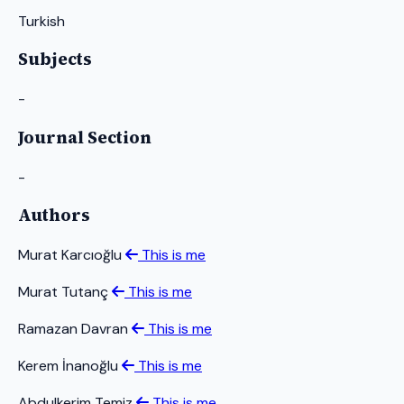
Turkish
Subjects
-
Journal Section
-
Authors
Murat Karcıoğlu
This is me
Murat Tutanç
This is me
Ramazan Davran
This is me
Kerem İnanoğlu
This is me
Abdulkerim Temiz
This is me