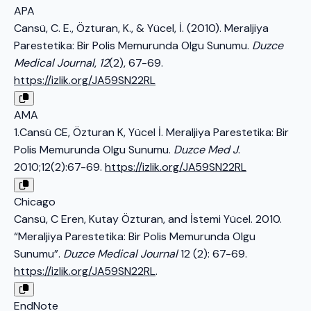
APA
Cansü, C. E., Özturan, K., & Yücel, İ. (2010). Meraljiya
Parestetika: Bir Polis Memurunda Olgu Sunumu.
Duzce
Medical Journal
,
12
(2), 67-69.
https://izlik.org/JA59SN22RL
AMA
1.Cansü CE, Özturan K, Yücel İ. Meraljiya Parestetika: Bir
Polis Memurunda Olgu Sunumu.
Duzce Med J
.
2010;12(2):67-69.
https://izlik.org/JA59SN22RL
Chicago
Cansü, C Eren, Kutay Özturan, and İstemi Yücel. 2010.
“Meraljiya Parestetika: Bir Polis Memurunda Olgu
Sunumu”.
Duzce Medical Journal
12 (2): 67-69.
https://izlik.org/JA59SN22RL
.
EndNote