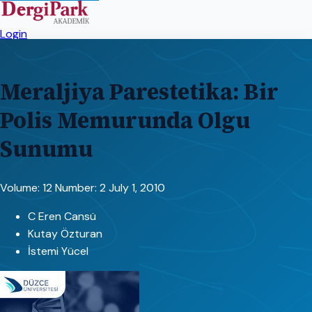
Login
Meraljiya Parestetika: Bir
Polis Memurunda Olgu
Sunumu
Volume: 12
Number: 2
July 1, 2010
C Eren Cansü
Kutay Özturan
İstemi Yücel