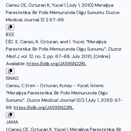
Cansü CE, Özturan K, Yücel İ (July 1, 2010) Meraljiya
Parestetika: Bir Polis Memurunda Olgu Sunumu. Duzce
Medical Journal 12 2 67–69.
IEEE
[1]C. E. Cansü, K. Özturan, and İ. Yücel, “Meraljiya
Parestetika: Bir Polis Memurunda Olgu Sunumu”,
Duzce
Med J
, vol. 12, no. 2, pp. 67–69, July 2010, [Online].
Available:
https://izlik.org/JA59SN22RL
ISNAD
Cansü, C Eren - Özturan, Kutay - Yücel, İstemi.
“Meraljiya Parestetika: Bir Polis Memurunda Olgu
Sunumu”.
Duzce Medical Journal
12/2 (July 1, 2010): 67-
69.
https://izlik.org/JA59SN22RL
.
JAMA
1.Cansü CE, Özturan K, Yücel İ. Meraljiya Parestetika: Bir