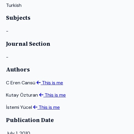
Turkish
Subjects
-
Journal Section
-
Authors
C Eren Cansü
This is me
Kutay Özturan
This is me
İstemi Yücel
This is me
Publication Date
July 1, 2010