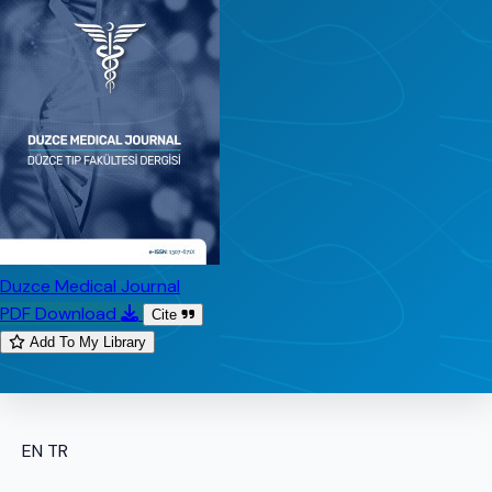
Duzce Medical Journal
PDF Download
Cite
Add To My Library
EN
TR