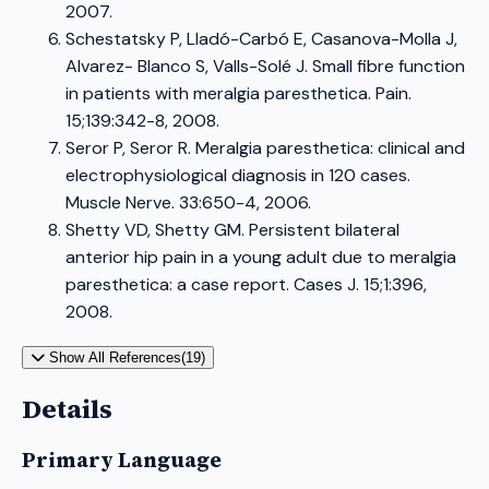
2007.
Schestatsky P, Lladó-Carbó E, Casanova-Molla J,
Alvarez- Blanco S, Valls-Solé J. Small fibre function
in patients with meralgia paresthetica. Pain.
15;139:342-8, 2008.
Seror P, Seror R. Meralgia paresthetica: clinical and
electrophysiological diagnosis in 120 cases.
Muscle Nerve. 33:650-4, 2006.
Shetty VD, Shetty GM. Persistent bilateral
anterior hip pain in a young adult due to meralgia
paresthetica: a case report. Cases J. 15;1:396,
2008.
Show All References(19)
Details
Primary Language