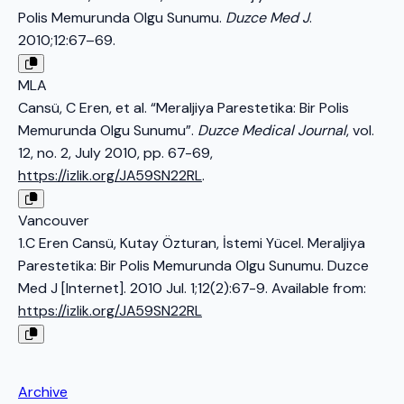
Polis Memurunda Olgu Sunumu.
Duzce Med J
.
2010;12:67–69.
MLA
Cansü, C Eren, et al. “Meraljiya Parestetika: Bir Polis
Memurunda Olgu Sunumu”.
Duzce Medical Journal
, vol.
12, no. 2, July 2010, pp. 67-69,
https://izlik.org/JA59SN22RL
.
Vancouver
1.C Eren Cansü, Kutay Özturan, İstemi Yücel. Meraljiya
Parestetika: Bir Polis Memurunda Olgu Sunumu. Duzce
Med J [Internet]. 2010 Jul. 1;12(2):67-9. Available from:
https://izlik.org/JA59SN22RL
Archive