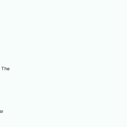
/ The
sı