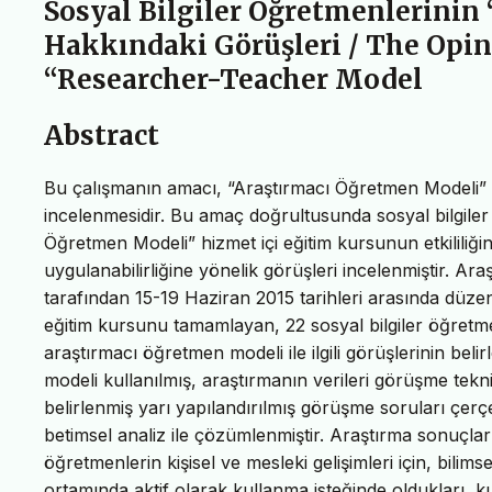
Sosyal Bilgiler Öğretmenlerinin
Hakkındaki Görüşleri / The Opini
“Researcher-Teacher Model
Abstract
Bu çalışmanın amacı, “Araştırmacı Öğretmen Modeli” h
incelenmesidir. Bu amaç doğrultusunda sosyal bilgile
Öğretmen Modeli” hizmet içi eğitim kursunun etkililiğ
uygulanabilirliğine yönelik görüşleri incelenmiştir. A
tarafından 15-19 Haziran 2015 tarihleri arasında düze
eğitim kursunu tamamlayan, 22 sosyal bilgiler öğretm
araştırmacı öğretmen modeli ile ilgili görüşlerinin be
modeli kullanılmış, araştırmanın verileri görüşme tek
belirlenmiş yarı yapılandırılmış görüşme soruları çer
betimsel analiz ile çözümlenmiştir. Araştırma sonuçlar
öğretmenlerin kişisel ve mesleki gelişimleri için, bilim
ortamında aktif olarak kullanma isteğinde oldukları, ku