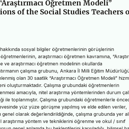
 “Araştırmacı Öğretmen Modeli”
ons of the Social Studies Teachers 
akkında sosyal bilgiler öğretmenlerinin görüşlerinin
r öğretmenlerinin, araştırmacı öğretmen kavramına, “Araştı
ine ve araştırmacı öğretmen modelinin okullarda
raştırmanın çalışma grubunu, Ankara İl Milli Eğitim Müdürlüğ
nlenmiş olan 30 saatlik “Araştırmacı Öğretmen Modeli” hizme
eni oluşturmaktadır. Çalışma grubundaki öğretmenlerin
lirlenmesi amacıyla, nitel araştırma yöntemlerinden durum ça
niği ile toplanmıştır. Çalışma grubundaki öğretmenlerle önc
çevesinde yüz yüze görüşme yapılmış ve elde edilen veriler,
ı genel olarak değerlendirildiğinde, çalışma grubunda yer a
sel araştırma yöntem ve tekniklerini öğrenme ve okul / sınıf
rsun genel anlamda bu beklentilerini karşıladığı, bilimsel b