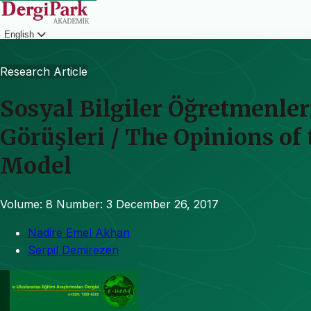
English
Login
Research Article
Sosyal Bilgiler Öğretmenle
Görüşleri / The Opinions of
Model
Volume: 8
Number: 3
December 26, 2017
Nadire Emel Akhan
Serpil Demirezen