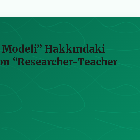
n Modeli” Hakkındaki
s on “Researcher-Teacher