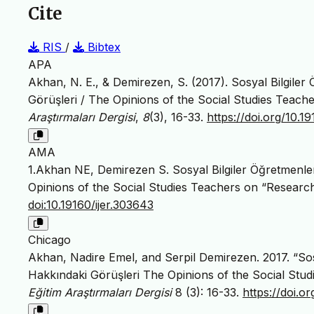
Cite
RIS
/
Bibtex
APA
Akhan, N. E., & Demirezen, S. (2017). Sosyal Bilgile
Görüşleri / The Opinions of the Social Studies Teac
Araştırmaları Dergisi
,
8
(3), 16-33.
https://doi.org/10.1
AMA
1.Akhan NE, Demirezen S. Sosyal Bilgiler Öğretmenle
Opinions of the Social Studies Teachers on “Resear
doi:10.19160/ijer.303643
Chicago
Akhan, Nadire Emel, and Serpil Demirezen. 2017. “Sos
Hakkındaki Görüşleri The Opinions of the Social St
Eğitim Araştırmaları Dergisi
8 (3): 16-33.
https://doi.o