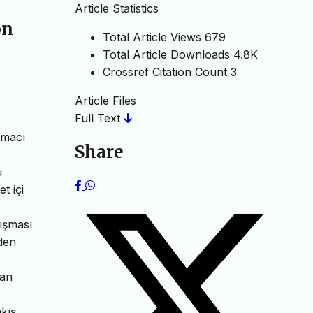
Article Statistics
on
Total Article Views
679
Total Article Downloads
4.8K
Crossref Citation Count
3
Article Files
Full Text
rmacı
Share
ü
t içi
lışması
eden
lan
akış