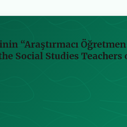
rinin “Araştırmacı Öğretme
 the Social Studies Teacher