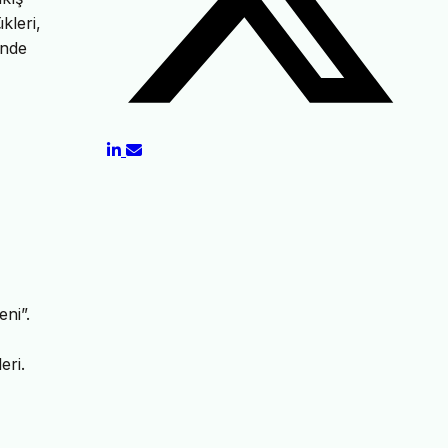
kleri,
ünde
ni”.
eri.