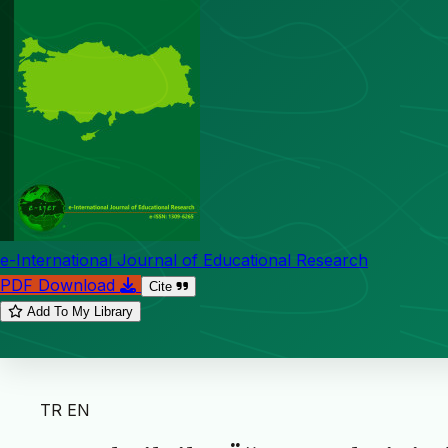
e-International Journal of Educational Research
PDF Download
Cite
Add To My Library
TR
EN