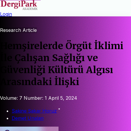
Login
Research Article
Hemşirelerde Örgüt İklimi
İle Çalışan Sağlığı ve
Güvenliği Kültürü Algısı
Arasındaki İlişki
Volume: 7
Number: 1
April 5, 2024
*
Sakine Şakar Horuz
Demet Unalan