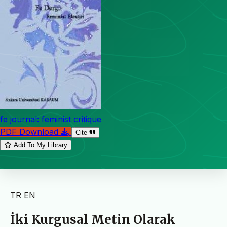
fe journal: feminist critique
PDF Download
Cite
Add To My Library
TR
EN
İki Kurgusal Metin Olarak