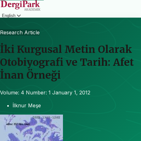
English
Login
Research Article
İki Kurgusal Metin Olarak
Otobiyografi ve Tarih: Afet
İnan Örneği
Volume: 4
Number: 1
January 1, 2012
İlknur Meşe