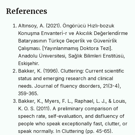
References
Altınsoy, A. (2021). Öngörücü Hızlı-bozuk
Konuşma Envanteri̇-r ve Akıcılık Değerlendi̇rme
Bataryasının Türkçe Geçerli̇k ve Güveni̇rli̇k
Çalışması. [Yayınlanmamış Doktora Tezi].
Anadolu Üniversitesi, Sağlık Bilimleri Enstitüsü,
Eskişehir.
Bakker, K. (1996). Cluttering: Current scientific
status and emerging research and clinical
needs. Journal of fluency disorders, 21(3-4),
359-365.
Bakker, K., Myers, F. L., Raphael, L. J., & Louis,
K. O. S. (2011). A preliminary comparison of
speech rate, self-evaluation, and disfluency of
people who speak exceptionally fast, clutter, or
speak normally. In Cluttering (pp. 45-65).