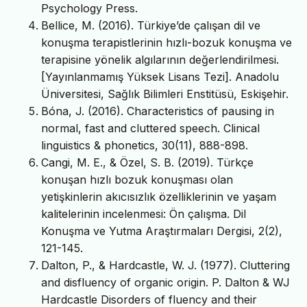
Psychology Press.
Bellice, M. (2016). Türkiye’de çalışan dil ve
konuşma terapistlerinin hızlı-bozuk konuşma ve
terapisine yönelik algılarının değerlendirilmesi.
[Yayınlanmamış Yüksek Lisans Tezi]. Anadolu
Üniversitesi, Sağlık Bilimleri Enstitüsü, Eskişehir.
Bóna, J. (2016). Characteristics of pausing in
normal, fast and cluttered speech. Clinical
linguistics & phonetics, 30(11), 888-898.
Cangi, M. E., & Özel, S. B. (2019). Türkçe
konuşan hızlı bozuk konuşması olan
yetişkinlerin akıcısızlık özelliklerinin ve yaşam
kalitelerinin incelenmesi: Ön çalışma. Dil
Konuşma ve Yutma Araştırmaları Dergisi, 2(2),
121-145.
Dalton, P., & Hardcastle, W. J. (1977). Cluttering
and disfluency of organic origin. P. Dalton & WJ
Hardcastle Disorders of fluency and their