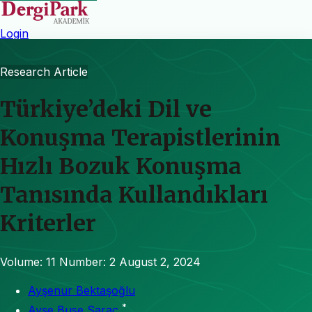
Login
Research Article
Türkiye’deki Dil ve
Konuşma Terapistlerinin
Hızlı Bozuk Konuşma
Tanısında Kullandıkları
Kriterler
Volume: 11
Number: 2
August 2, 2024
Ayşenur Bektaşoğlu
*
Ayşe Buse Saraç