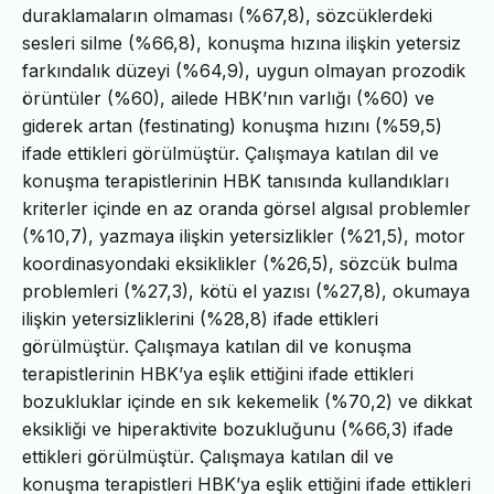
duraklamaların olmaması (%67,8), sözcüklerdeki
sesleri silme (%66,8), konuşma hızına ilişkin yetersiz
farkındalık düzeyi (%64,9), uygun olmayan prozodik
örüntüler (%60), ailede HBK’nın varlığı (%60) ve
giderek artan (festinating) konuşma hızını (%59,5)
ifade ettikleri görülmüştür. Çalışmaya katılan dil ve
konuşma terapistlerinin HBK tanısında kullandıkları
kriterler içinde en az oranda görsel algısal problemler
(%10,7), yazmaya ilişkin yetersizlikler (%21,5), motor
koordinasyondaki eksiklikler (%26,5), sözcük bulma
problemleri (%27,3), kötü el yazısı (%27,8), okumaya
ilişkin yetersizliklerini (%28,8) ifade ettikleri
görülmüştür. Çalışmaya katılan dil ve konuşma
terapistlerinin HBK’ya eşlik ettiğini ifade ettikleri
bozukluklar içinde en sık kekemelik (%70,2) ve dikkat
eksikliği ve hiperaktivite bozukluğunu (%66,3) ifade
ettikleri görülmüştür. Çalışmaya katılan dil ve
konuşma terapistleri HBK’ya eşlik ettiğini ifade ettikleri