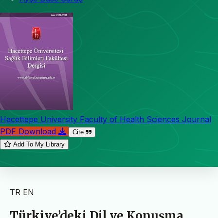
Hacettepe University Faculty of Health Sciences Journal
PDF Download
Cite
Add To My Library
TR
EN
Türkiye’deki Dil ve Konuşma