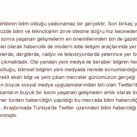
hibinin bilim olduğu yadsınamaz bir gerçektir. Son birkaç 
zde bilim ve teknolojinin zirve ötesine doğru hız kesmede
onra yaşanan gelişmelerin en önemlilerinden biri de gazete
lel olarak habercilik de modern kitle iletişim araçlarında yer
telerde, dergilerde, radyo ve televizyonlarda yeterince yer 
 çıkmaktadır. Öte yandan yeni medya ile beraber bilginin he
olluğu, bilimsel bilginin yeni medyada nerede konumlandığı
ürekli akan bilgi ve yeni çıkan mecralar günümüzün gerçeği
 en büyük sosyal medya uygulamalarından biri olan Twitter’
sanların büyük bir kısmı yaşanan gelişmeleri anlık olarak b
r türden haberciliğin yapıldığı bu mecrada bilim haberciliğ
Araştırmada Türkiye’de Twitter üzerinden bilim haberciliği
nmiştir.