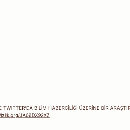
İ VE TWITTER’DA BİLİM HABERCİLİĞİ ÜZERİNE BİR ARAŞTI
//izlik.org/JA68DX92XZ