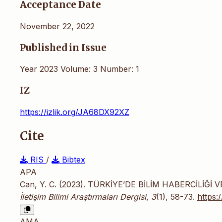
Acceptance Date
November 22, 2022
Published in Issue
Year 2023 Volume: 3 Number: 1
IZ
https://izlik.org/JA68DX92XZ
Cite
RIS
/
Bibtex
APA
Can, Y. C. (2023). TÜRKİYE’DE BİLİM HABERCİLİĞ
İletişim Bilimi Araştırmaları Dergisi
,
3
(1), 58-73.
https:
AMA