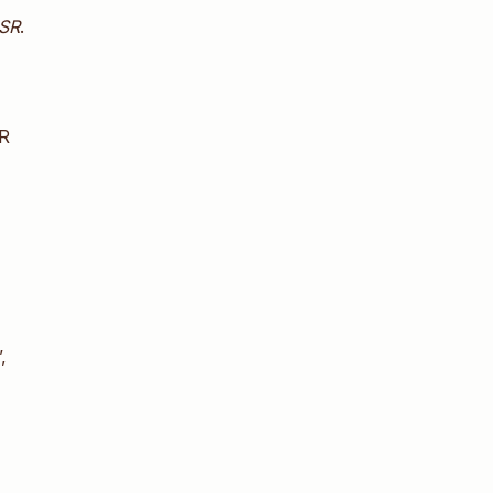
SR
.
İR
,