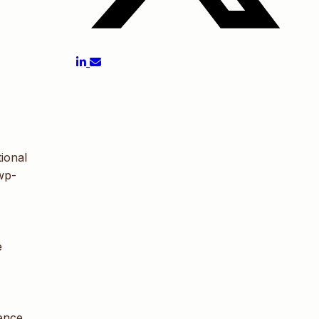
tional
wp-
e
ence