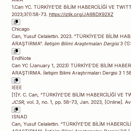
1.Can YC. TÜRKİYE’DE BİLİM HABERCİLİĞİ VE TWI
2023;3(1):58-73.
https://izlik.org/JA68DX92XZ
Chicago
Can, Yusuf Celalettin. 2023. “TÜRKİYE’DE BİLİM H
ARAŞTIRMA”.
İletişim Bilimi Araştırmaları Dergisi
3 (1)
EndNote
Can YC (January 1, 2023) TÜRKİYE’DE BİLİM HABE
ARAŞTIRMA. İletişim Bilimi Araştırmaları Dergisi 3 1 5
IEEE
[1]Y. C. Can, “TÜRKİYE’DE BİLİM HABERCİLİĞİ VE
JCSR
, vol. 3, no. 1, pp. 58–73, Jan. 2023, [Online]. Av
ISNAD
Can, Yusuf Celalettin. “TÜRKİYE’DE BİLİM HABERC