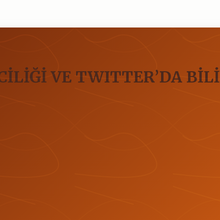
İLİĞİ VE TWITTER’DA BİL