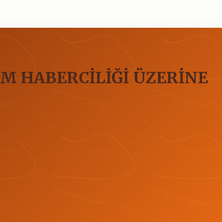
İM HABERCİLİĞİ ÜZERİNE