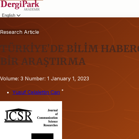
English
Login
Research Article
TÜRKİYE’DE BİLİM HABERC
BİR ARAŞTIRMA
Volume: 3
Number: 1
January 1, 2023
*
Yusuf Celalettin Can