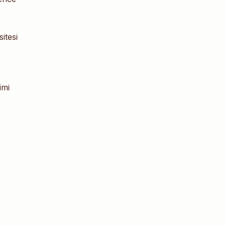
itesi
imi