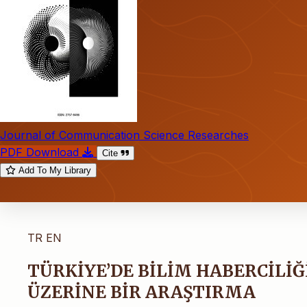
Journal of Communication Science Researches
PDF Download
Cite
Add To My Library
TR
EN
TÜRKİYE’DE BİLİM HABERCİLİĞ
ÜZERİNE BİR ARAŞTIRMA