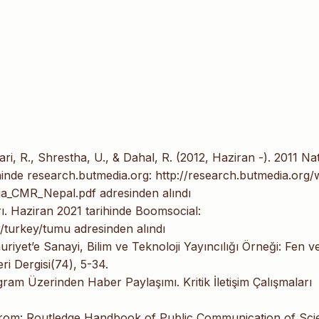
ari, R., Shrestha, U., & Dahal, R. (2012, Haziran -). 2011 Na
hinde research.butmedia.org: http://research.butmedia.org/
ia_CMR_Nepal.pdf adresinden alındı
ı. Haziran 2021 tarihinde Boomsocial:
turkey/tumu adresinden alındı
yet’e Sanayi, Bilim ve Teknoloji Yayıncılığı Örneği: Fen v
i Dergisi(74), 5-34.
gram Üzerinden Haber Paylaşımı. Kritik İletişim Çalışmaları
 from: Routledge Handbook of Public Communication of Sci