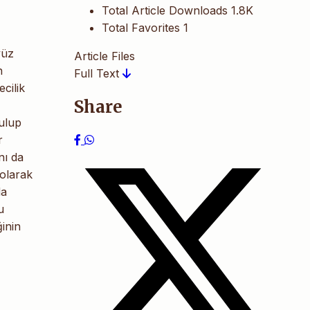
Total Article Downloads
1.8K
Total Favorites
1
yüz
Article Files
n
Full Text
cilik
Share
bulup
r
nı da
 olarak
da
u
inin