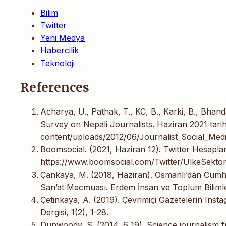
Bilim
Twitter
Yeni Medya
Habercilik
Teknoloji
References
Acharya, U., Pathak, T., KC, B., Karki, B., Bhand
Survey on Nepali Journalists. Haziran 2021 tari
content/uploads/2012/06/Journalist_Social_Med
Boomsocial. (2021, Haziran 12). Twitter Hesaplar
https://www.boomsocial.com/Twitter/UlkeSektor/
Çankaya, M. (2018, Haziran). Osmanlı’dan Cumhuri
San’at Mecmuası. Erdem İnsan ve Toplum Bilimler
Çetinkaya, A. (2019). Çevrimiçi Gazetelerin Insta
Dergisi, 1(2), 1-28.
Dunwoody, S. (2014, 6 19). Science journalism