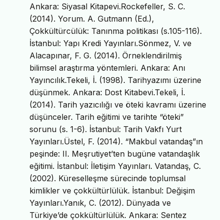
Ankara: Siyasal Kitapevi.Rockefeller, S. C.
(2014). Yorum. A. Gutmann (Ed.),
Çokkültürcülük: Tanınma politikası (s.105-116).
İstanbul: Yapı Kredi Yayınları.Sönmez, V. ve
Alacapınar, F. G. (2014). Örneklendirilmiş
bilimsel araştırma yöntemleri. Ankara: Anı
Yayıncılık.Tekeli, İ. (1998). Tarihyazımı üzerine
düşünmek. Ankara: Dost Kitabevi.Tekeli, İ.
(2014). Tarih yazıcılığı ve öteki kavramı üzerine
düşünceler. Tarih eğitimi ve tarihte “öteki”
sorunu (s. 1-6). İstanbul: Tarih Vakfı Yurt
Yayınları.Üstel, F. (2014). “Makbul vatandaş”ın
peşinde: II. Meşrutiyet’ten bugüne vatandaşlık
eğitimi. İstanbul: İletişim Yayınları. Vatandaş, C.
(2002). Küreselleşme sürecinde toplumsal
kimlikler ve çokkültürlülük. İstanbul: Değişim
Yayınları.Yanık, C. (2012). Dünyada ve
Türkiye’de çokkültürlülük. Ankara: Sentez