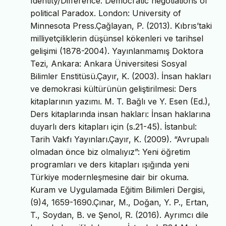
Identity/Difference: Democratic negotiations of
political Paradox. London: University of
Minnesota Press.Çağlayan, P. (2013). Kıbrıs’taki
milliyetçiliklerin düşünsel kökenleri ve tarihsel
gelişimi (1878-2004). Yayınlanmamış Doktora
Tezi, Ankara: Ankara Üniversitesi Sosyal
Bilimler Enstitüsü.Çayır, K. (2003). İnsan hakları
ve demokrasi kültürünün geliştirilmesi: Ders
kitaplarının yazımı. M. T. Bağlı ve Y. Esen (Ed.),
Ders kitaplarında insan hakları: İnsan haklarına
duyarlı ders kitapları için (s.21-45). İstanbul:
Tarih Vakfı Yayınları.Çayır, K. (2009). “Avrupalı
olmadan önce biz olmalıyız”: Yeni öğretim
programları ve ders kitapları ışığında yeni
Türkiye modernleşmesine dair bir okuma.
Kuram ve Uygulamada Eğitim Bilimleri Dergisi,
(9)4, 1659-1690.Çınar, M., Doğan, Y. P., Ertan,
T., Soydan, B. ve Şenol, R. (2016). Ayrımcı dile