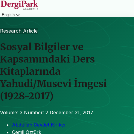
English
Login
Research Article
Sosyal Bilgiler ve
Kapsamındaki Ders
Kitaplarında
Yahudi/Musevi İmgesi
(1928-2017)
Volume: 3
Number: 2
December 31, 2017
Abdullah Cevdet Kırıkçı
Cemil Öztürk