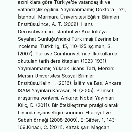
azınlıklara göre Türkiye’de vatandaşlık ve
vatandaşlık eğitimi. Yayınlanmamış Doktora Tezi,
İstanbul: Marmara Üniversitesi Eğitim Bilimleri
Enstitüsü.İnce, A. T. (2008). Hans
Dernschwam’ın ‘İstanbul ve Anadolu’ya
Seyahat Günlüğü’ndeki Türk imajı üzerine bir
inceleme. Türkbilig, 15, 110-125.İşçimen, S.
(2007). Türkiye Cumhuriyeti'nde ilkokullarda
okutulan tarih ders kitapları (1923-1931).
Yayınlanmamış Yüksek Lisans Tezi, Mersin:
Mersin Üniversitesi Sosyal Bilimler
Enstitüsü.Kalın, İ. (2016). İslâm ve Batı. Ankara:
İSAM Yayınları.Karasar, N. (2005). Bilimsel
araştırma yöntemi. Ankara: Nobel Yayınları.
Kılıç, D. (2011). Bir ötekileştirme pratiği olarak
basında eşcinselliğin sunumu: Hürriyet ve
Sabah örneği (2008-2009). E-Gifder, 1, 143-
169.Kınacı, C. (2011). Kazak şairi Mağcan