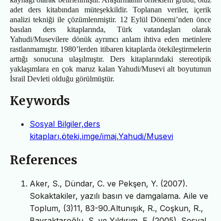
adet ders kitabından müteşekkildir. Toplanan veriler, içerik
analizi tekniği ile çözümlenmiştir. 12 Eylül Dönemi’nden önce
basılan ders kitaplarında, Türk vatandaşları olarak
Yahudi/Musevilere dönük ayrımcı anlam ihtiva eden metinlere
rastlanmamıştır. 1980’lerden itibaren kitaplarda ötekileştirmelerin
arttığı sonucuna ulaşılmıştır. Ders kitaplarındaki stereotipik
yaklaşımlara en çok maruz kalan Yahudi/Musevi alt boyutunun
İsrail Devleti olduğu görülmüştür.
Keywords
Sosyal Bilgiler,ders
kitapları,öteki,imge/imaj,Yahudi/Musevi
References
Aker, S., Dündar, C. ve Pekşen, Y. (2007).
Sokaktakiler, yazılı basın ve damgalama. Aile ve
Toplum, (3)11, 83-90.Altunışık, R., Coşkun, R.,
Bayraktaroğlu, S. ve Yıldırım, E. (2005). Sosyal