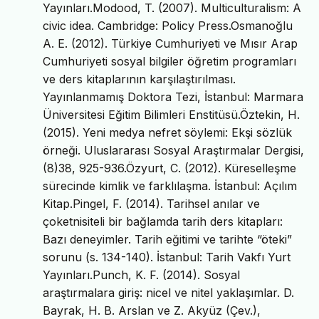
Yayınları.Modood, T. (2007). Multiculturalism: A
civic idea. Cambridge: Policy Press.Osmanoğlu
A. E. (2012). Türkiye Cumhuriyeti ve Mısır Arap
Cumhuriyeti sosyal bilgiler öğretim programları
ve ders kitaplarının karşılaştırılması.
Yayınlanmamış Doktora Tezi, İstanbul: Marmara
Üniversitesi Eğitim Bilimleri Enstitüsü.Öztekin, H.
(2015). Yeni medya nefret söylemi: Ekşi sözlük
örneği. Uluslararası Sosyal Araştırmalar Dergisi,
(8)38, 925-936.Özyurt, C. (2012). Küreselleşme
sürecinde kimlik ve farklılaşma. İstanbul: Açılım
Kitap.Pingel, F. (2014). Tarihsel anılar ve
çoketnisiteli bir bağlamda tarih ders kitapları:
Bazı deneyimler. Tarih eğitimi ve tarihte “öteki”
sorunu (s. 134-140). İstanbul: Tarih Vakfı Yurt
Yayınları.Punch, K. F. (2014). Sosyal
araştırmalara giriş: nicel ve nitel yaklaşımlar. D.
Bayrak, H. B. Arslan ve Z. Akyüz (Çev.),