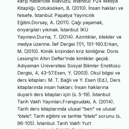
karşı habercilik kılavuzu. İstanbul: P24 Medya
Kitaplığı. Çotuksöken, B. (2010). İnsan hakları ve
felsefe. İstanbul: Papatya Yayıncılık
Eğitim.Dorsay, A. (2011). Çağı yaşamak,
önyargıları yıkmak. İstanbul: İKÜ
Yayınevi.Durna, T. (2014). Azınlıklar, ötekiler ve
medya üzerine. İlef Dergisi (1)1, 151-160.Erkan,
M. (2010). Kimlik krizinden kriz kimliğine: Doris
Lessing’in Altın Defter’inde kimlikler geçidi.
Adıyaman Üniversitesi Sosyal Bilimler Enstitüsü
Dergisi, 4, 43-57.Esen, Y. (2003). Okul bilgisi ve
ders kitapları. M. T. Bağlı ve Y. Esen (Ed.), Ders
kitaplarında insan hakları: İnsan haklarına
duyarlı ders kitapları için (s. 5-19). İstanbul:
Tarih Vakfı Yayınları.Frangoudaki, A. (2014).
Tarih ders kitaplarında ulusal “ben” ve ulusal
“öteki”. Tarih eğitimi ve tarihte “öteki” sorunu (s.
96-105). İstanbul: Tarih Vakfı Yurt