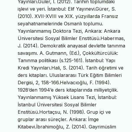
Yayınları.Güler, İ. (2012). Tarihin toplumdaki
işlevi ve yeri. İstanbul: Elif Yayınevi.Gürer, S.
(2010). XVII-XVIII ve XIX. yüzyıllarda Fransız
seyahatnamelerinde Osmanlı toplumu.
Yayınlanmamış Doktora Tezi, Ankara: Ankara
Üniversitesi Sosyal Bilimler Enstitüsü.Habermas,
J. (2014). Demokratik anayasal devlette tanınma
savaşımı. A. Gutmann, (Ed.), Çokkültürcülük:
Tanınma politikası (s.125-161). İstanbul: Yapı
Kredi Yayınları.Hali, S. (2014). Tarih öğretimi ve
ders kitapları. Uluslararası Türk Eğitim Bilimleri
Dergisi, 2, 158-166.Helvacıoğlu, F. (1994).
1928’den 1994’e ders kitaplarında milliyetçilik.
Yayınlanmamış Yüksek Lisans Tezi, İstanbul:
İstanbul Üniversitesi Sosyal Bilimler
Enstitüsü.Hortaçsu, N. (1998). Grup içi ve
gruplar arası süreçler. Ankara: İmge
Kitabevi.İbrahimoğlu, Z. (2014). Gayrimüslim