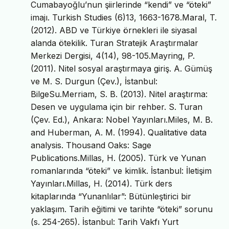
Cumabayoğlu’nun şiirlerinde “kendi” ve “öteki”
imajı. Turkish Studies (6)13, 1663-1678.Maral, T.
(2012). ABD ve Türkiye örnekleri ile siyasal
alanda ötekilik. Turan Stratejik Araştırmalar
Merkezi Dergisi, 4(14), 98-105.Mayring, P.
(2011). Nitel sosyal araştırmaya giriş. A. Gümüş
ve M. S. Durgun (Çev.), İstanbul:
BilgeSu.Merriam, S. B. (2013). Nitel araştırma:
Desen ve uygulama için bir rehber. S. Turan
(Çev. Ed.), Ankara: Nobel Yayınları.Miles, M. B.
and Huberman, A. M. (1994). Qualitative data
analysis. Thousand Oaks: Sage
Publications.Millas, H. (2005). Türk ve Yunan
romanlarında “öteki” ve kimlik. İstanbul: İletişim
Yayınları.Millas, H. (2014). Türk ders
kitaplarında “Yunanlılar”: Bütünleştirici bir
yaklaşım. Tarih eğitimi ve tarihte “öteki” sorunu
(s. 254-265). İstanbul: Tarih Vakfı Yurt