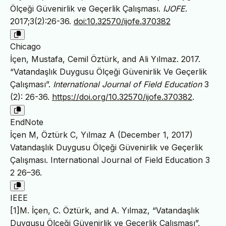
Ölçeği Güvenirlik ve Geçerlik Çalışması.
IJOFE
.
2017;3(2):26-36.
doi:10.32570/ijofe.370382
Chicago
İçen, Mustafa, Cemil Öztürk, and Ali Yılmaz. 2017.
“Vatandaşlık Duygusu Ölçeği Güvenirlik Ve Geçerlik
Çalışması”.
International Journal of Field Education
3
(2): 26-36.
https://doi.org/10.32570/ijofe.370382
.
EndNote
İçen M, Öztürk C, Yılmaz A (December 1, 2017)
Vatandaşlık Duygusu Ölçeği Güvenirlik ve Geçerlik
Çalışması. International Journal of Field Education 3
2 26–36.
IEEE
[1]M. İçen, C. Öztürk, and A. Yılmaz, “Vatandaşlık
Duygusu Ölçeği Güvenirlik ve Geçerlik Çalışması”,