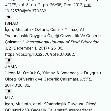
IJOFE
, vol. 3, no. 2, pp. 26–36, Dec. 2017,
doi:
10.32570/ijofe.370382
.
ISNAD
İçen, Mustafa - Öztürk, Cemil - Yılmaz, Ali.
“Vatandaşlık Duygusu Ölçeği Güvenirlik Ve Geçerlik
Çalışması”.
International Journal of Field Education
3/2 (December 1, 2017): 26-36.
https://doi.org/10.32570/ijofe.370382
.
JAMA
1.İçen M, Öztürk C, Yılmaz A. Vatandaşlık Duygusu
Ölçeği Güvenirlik ve Geçerlik Çalışması.
IJOFE
.
2017;3:26–36.
MLA
İçen, Mustafa, et al. “Vatandaşlık Duygusu Ölçeği
Güvenirlik Ve Geçerlik Çalışması”.
International