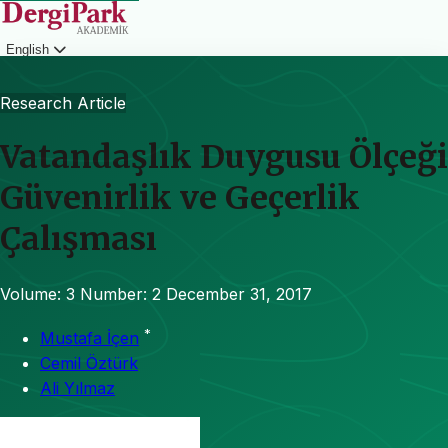
English
Login
Research Article
Vatandaşlık Duygusu Ölçeği
Güvenirlik ve Geçerlik
Çalışması
Volume: 3
Number: 2
December 31, 2017
*
Mustafa İçen
Cemil Öztürk
Ali Yılmaz