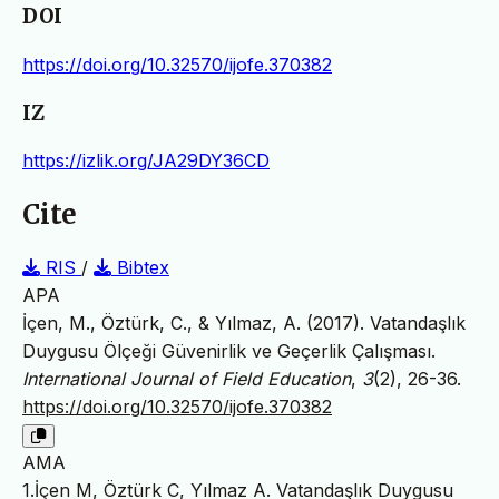
DOI
https://doi.org/10.32570/ijofe.370382
IZ
https://izlik.org/JA29DY36CD
Cite
RIS
/
Bibtex
APA
İçen, M., Öztürk, C., & Yılmaz, A. (2017). Vatandaşlık
Duygusu Ölçeği Güvenirlik ve Geçerlik Çalışması.
International Journal of Field Education
,
3
(2), 26-36.
https://doi.org/10.32570/ijofe.370382
AMA
1.İçen M, Öztürk C, Yılmaz A. Vatandaşlık Duygusu