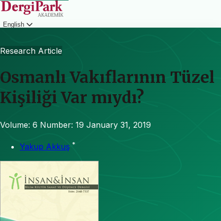
English
Login
Research Article
Osmanlı Vakıflarının Tüzel
Kişiliği Var mıydı?
Volume: 6
Number: 19
January 31, 2019
*
Yakup Akkuş