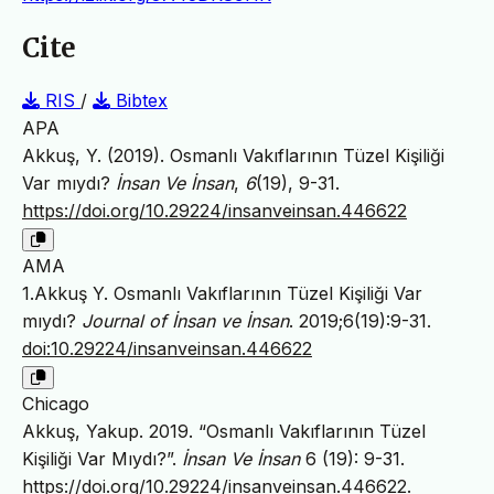
Cite
RIS
/
Bibtex
APA
Akkuş, Y. (2019). Osmanlı Vakıflarının Tüzel Kişiliği
Var mıydı?
İnsan Ve İnsan
,
6
(19), 9-31.
https://doi.org/10.29224/insanveinsan.446622
AMA
1.Akkuş Y. Osmanlı Vakıflarının Tüzel Kişiliği Var
mıydı?
Journal of İnsan ve İnsan
. 2019;6(19):9-31.
doi:10.29224/insanveinsan.446622
Chicago
Akkuş, Yakup. 2019. “Osmanlı Vakıflarının Tüzel
Kişiliği Var Mıydı?”.
İnsan Ve İnsan
6 (19): 9-31.
https://doi.org/10.29224/insanveinsan.446622
.