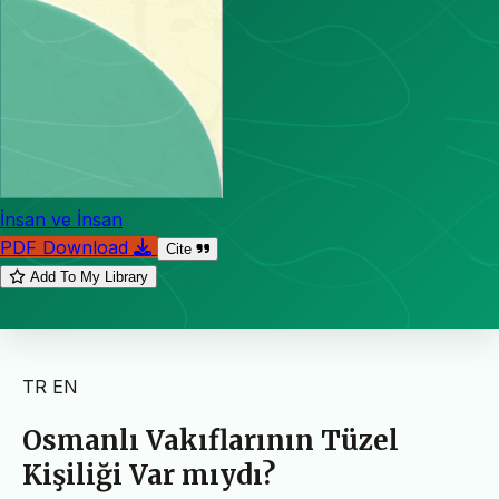
İnsan ve İnsan
PDF Download
Cite
Add To My Library
TR
EN
Osmanlı Vakıflarının Tüzel
Kişiliği Var mıydı?