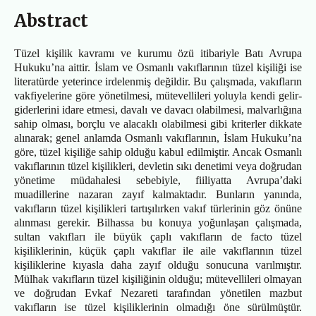
Abstract
Tüzel kişilik kavramı ve kurumu özü itibariyle Batı Avrupa
Hukuku’na aittir. İslam ve Osmanlı vakıflarının tüzel kişiliği ise
literatürde yeterince irdelenmiş değildir. Bu çalışmada, vakıfların
vakfiyelerine göre yönetilmesi, mütevellileri yoluyla kendi gelir-
giderlerini idare etmesi, davalı ve davacı olabilmesi, malvarlığına
sahip olması, borçlu ve alacaklı olabilmesi gibi kriterler dikkate
alınarak; genel anlamda Osmanlı vakıflarının, İslam Hukuku’na
göre, tüzel kişiliğe sahip olduğu kabul edilmiştir. Ancak Osmanlı
vakıflarının tüzel kişilikleri, devletin sıkı denetimi veya doğrudan
yönetime müdahalesi sebebiyle, fiiliyatta Avrupa’daki
muadillerine nazaran zayıf kalmaktadır. Bunların yanında,
vakıfların tüzel kişilikleri tartışılırken vakıf türlerinin göz önüne
alınması gerekir. Bilhassa bu konuya yoğunlaşan çalışmada,
sultan vakıfları ile büyük çaplı vakıfların de facto tüzel
kişiliklerinin, küçük çaplı vakıflar ile aile vakıflarının tüzel
kişiliklerine kıyasla daha zayıf olduğu sonucuna varılmıştır.
Mülhak vakıfların tüzel kişiliğinin olduğu; mütevellileri olmayan
ve doğrudan Evkaf Nezareti tarafından yönetilen mazbut
vakıfların ise tüzel kişiliklerinin olmadığı öne sürülmüştür.