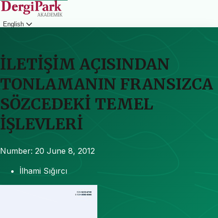
English
Login
İLETİŞİM AÇISINDAN
TONLAMANIN FRANSIZCA
SÖZCEDEKİ TEMEL
İŞLEVLERİ
Number: 20
June 8, 2012
İlhami Sığırcı