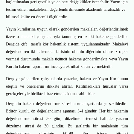
başlatılmadan geri çevrilir ya da bazı değişiklikler istenebilir. Yayın için
teslim edilen makalelerin değerlendirilmesinde akademik tarafsızlık ve
bilimsel kalite en önemli ölçütlerdir.
Yayın kurallarına uygun olarak gönderilen makaleler, değerlendirilmek
üzere o alandaki çalışmalarıyla tanınmış en az iki hakeme gönderilir.
Dergide çift
taraflı kör hakemlik sistemi uygulanmaktadır. Makaleyi
değerlendiren iki hakemden birisinin olumlu diğerinin olumsuz rapor
vermesi durumunda makale üçüncü hakeme gönderilmekte veya Yayın
Kurulu hakem raporlarını inceleyerek nihai kararı vermektedir.
Dergiye gönderilen çalışmalarda yazarlar, hakem ve Yayın Kurulunun
eleştiri ve önerilerini dikkate alırlar. Katılmadıkları hususlar varsa
gerekçeleriyle birlikte itiraz etme hakkına sahiptirler.
Derginin
hakem değerlendirme süresi normal şartlarda şu şekildedir:
Editör kurulu ön değerlendirme aşaması 3-4 gündür. Her bir hakemin
değerlendirme süresi 30 gün, düzeltme istemesi halinde yazarın
düzeltme süresi de 30 gündür. Bu şartlarda bir makalenin tüm
değerlendirme sürecinin 60-90 gün içinde bitmesi