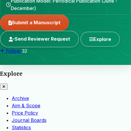
Publication Model: Periodical Publication (June -
December)
Submit a Manuscript
Send Reviewer Request
Explore
Follow
32
Explore
Archive
Aim & Scope
Price Policy
Journal Boards
Statistics