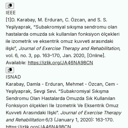
IEEE
[1]D. Karabay, M. Erduran, C. Özcan, and S. S.
Yeşilyaprak, “Subakromiyal sıkışma sendromu olan
hastalarda omuzda sık kullanılan fonksiyon ölçekleri
ile izometrik ve eksentrik omuz kuvveti arasındaki
ilişki”,
Journal of Exercise Therapy and Rehabilitation
,
vol. 6, no. 3, pp. 163–170, Jan. 2020, [Online].
Available:
https://izlik.org/JA46NA98CN
ISNAD
Karabay, Damla - Erduran, Mehmet - Özcan, Cem -
Yeşilyaprak, Sevgi Sevi. “Subakromiyal Sıkışma
Sendromu Olan Hastalarda Omuzda Sık Kullanılan
Fonksiyon ölçekleri Ile Izometrik Ve Eksentrik Omuz
Kuvveti Arasındaki Ilişki”.
Journal of Exercise Therapy
and Rehabilitation
6/3 (January 1, 2020): 163-170.
https://izlik.org/JA46NA98CN
.