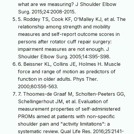
what are we measuring? J Shoulder Elbow
Surg. 2015;24:2008-2015.
5. Roddey TS, Cook KF, O'Malley KJ, et al. The
relationship among strength and mobility
measures and self-report outcome scores in
persons after rotator cuff repair surgery:
impairment measures are not enough. J
Shoulder Elbow Surg. 2005;14:S95-S98.
6. Beissner KL, Collins JE, Holmes H. Muscle
force and range of motion as predictors of
function in older adults. Phys Ther.
2000;80:556-563.
7. Thoomes-de Graaf M, Scholten-Peeters GG,
Schellingerhout JM, et al. Evaluation of
measurement properties of self-administered
PROMs aimed at patients with non-specific
shoulder pain and "activity limitations": a
systematic review. Qual Life Res. 2016;25:2141-