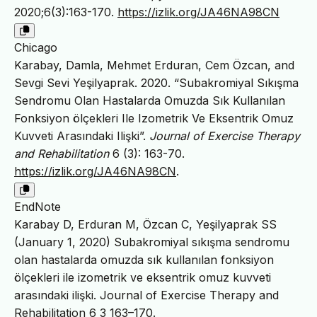
2020;6(3):163-170.
https://izlik.org/JA46NA98CN
Chicago
Karabay, Damla, Mehmet Erduran, Cem Özcan, and
Sevgi Sevi Yeşilyaprak. 2020. “Subakromiyal Sıkışma
Sendromu Olan Hastalarda Omuzda Sık Kullanılan
Fonksiyon ölçekleri Ile Izometrik Ve Eksentrik Omuz
Kuvveti Arasındaki Ilişki”.
Journal of Exercise Therapy
and Rehabilitation
6 (3): 163-70.
https://izlik.org/JA46NA98CN
.
EndNote
Karabay D, Erduran M, Özcan C, Yeşilyaprak SS
(January 1, 2020) Subakromiyal sıkışma sendromu
olan hastalarda omuzda sık kullanılan fonksiyon
ölçekleri ile izometrik ve eksentrik omuz kuvveti
arasındaki ilişki. Journal of Exercise Therapy and
Rehabilitation 6 3 163–170.