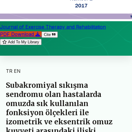
Journal of Exercise Therapy and Rehabilitation
PDF Download
Cite
Add To My Library
TR
EN
Subakromiyal sıkışma
sendromu olan hastalarda
omuzda sık kullanılan
fonksiyon ölçekleri ile
izometrik ve eksentrik omuz
kuvveti arasındaki ilişki