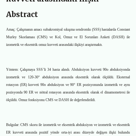
Abstract
Amaç: Çalışmanın amacı subakromiyal sıkışma sendromlu (SSS) hastalarda Constant
Murley Skorlaması (CMS) ve Kol, Omuz ve El Sorunları Anketi (DASH) ile
izometrik ve eksentrik omuz kuvveti arasındaki ilişkiyi araştırmaktı.
Yöntem: Çalışmaya SSS’li 34 hasta alındı. Abduksiyon kuvveti 90o abduksiyonda
izometrik ve 120-30° abduksiyon arasında eksentrik olarak ölçüldü. Eksternal
rotasyon (ER) kuvveti 90o abduksiyon ve 90° ER pozisyonunda izometrik ve aynı
pozisyonda 90 ER ve nötral rotasyon arasında eksentrik olarak el dinamometresi ile
ölçüldü. Omuz fonksiyonu CMS ve DASH ile değerlendirildi.
Bulgular: CMS skoru ile izometrik ve eksentrik abduksiyon ve izometrik ve eksentrik
ER kuvveti arasında pozitif yönde orta-iyi arası düzeyde değişen ilişki bulundu