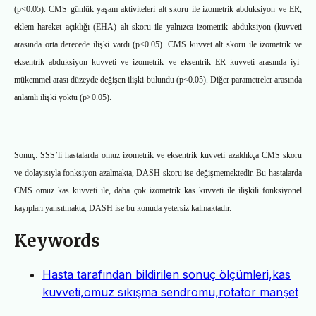
(p<0.05). CMS günlük yaşam aktiviteleri alt skoru ile izometrik abduksiyon ve ER,
eklem hareket açıklığı (EHA) alt skoru ile yalnızca izometrik abduksiyon (kuvveti
arasında orta derecede ilişki vardı (p<0.05). CMS kuvvet alt skoru ile izometrik ve
eksentrik abduksiyon kuvveti ve izometrik ve eksentrik ER kuvveti arasında iyi-
mükemmel arası düzeyde değişen ilişki bulundu (p<0.05). Diğer parametreler arasında
anlamlı ilişki yoktu (p>0.05).
Sonuç: SSS’li hastalarda omuz izometrik ve eksentrik kuvveti azaldıkça CMS skoru
ve dolayısıyla fonksiyon azalmakta, DASH skoru ise değişmemektedir. Bu hastalarda
CMS omuz kas kuvveti ile, daha çok izometrik kas kuvveti ile ilişkili fonksiyonel
kayıpları yansıtmakta, DASH ise bu konuda yetersiz kalmaktadır.
Keywords
Hasta tarafından bildirilen sonuç ölçümleri,kas
kuvveti,omuz sıkışma sendromu,rotator manşet