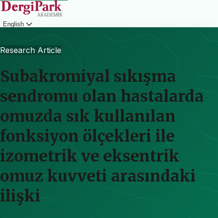
English
Login
Research Article
Subakromiyal sıkışma
sendromu olan hastalarda
omuzda sık kullanılan
fonksiyon ölçekleri ile
izometrik ve eksentrik
omuz kuvveti arasındaki
ilişki