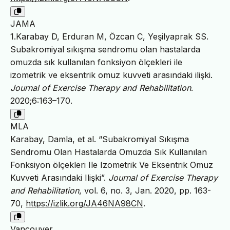
JAMA
1.Karabay D, Erduran M, Özcan C, Yeşilyaprak SS.
Subakromiyal sıkışma sendromu olan hastalarda
omuzda sık kullanılan fonksiyon ölçekleri ile
izometrik ve eksentrik omuz kuvveti arasındaki ilişki.
Journal of Exercise Therapy and Rehabilitation
.
2020;6:163–170.
MLA
Karabay, Damla, et al. “Subakromiyal Sıkışma
Sendromu Olan Hastalarda Omuzda Sık Kullanılan
Fonksiyon ölçekleri Ile Izometrik Ve Eksentrik Omuz
Kuvveti Arasındaki Ilişki”.
Journal of Exercise Therapy
and Rehabilitation
, vol. 6, no. 3, Jan. 2020, pp. 163-
70,
https://izlik.org/JA46NA98CN
.
Vancouver