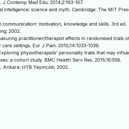
ive. J Contemp Med Edu. 2014;2:163-167.
l intelligence: science and myth. Cambridge: The MIT Pres
communication: motivation, knowledge and skills. 3rd ed.
ng; 2002.
suring practitioner/therapist effects in randomised trials o
 care settings. Eur J Pain. 2010;14:1033-1039.
xploring physiotherapists’ personality traits that may influ
ases: a cohort study. BMC Health Serv Res. 2015;16:558.
k. Ankara: HYB Yayıncılık; 2002.