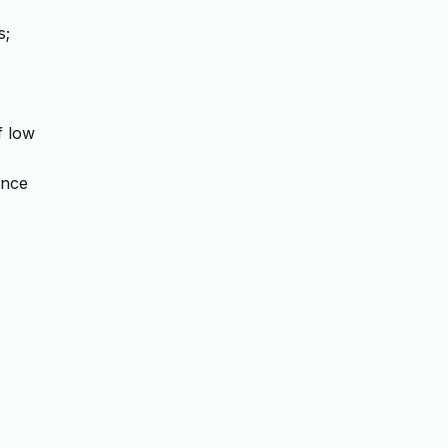
s;
f low
ence