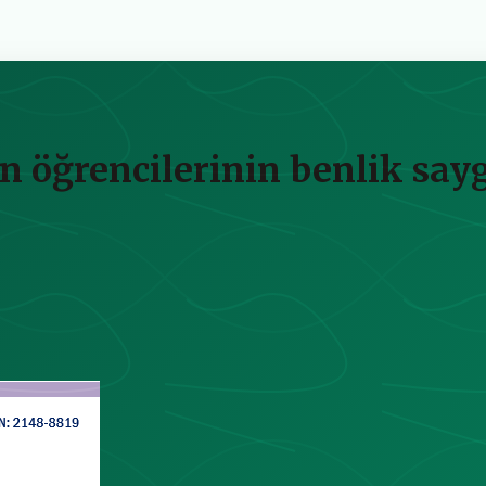
n öğrencilerinin benlik sayg