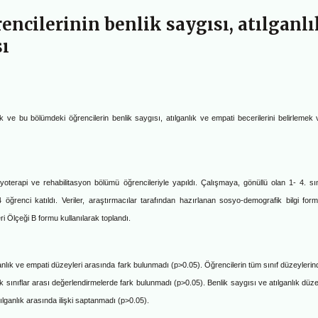
encilerinin benlik saygısı, atılganlı
sı
 ve bu bölümdeki öğrencilerin benlik saygısı, atılganlık ve empati becerilerini belirlemek 
izyoterapi ve rehabilitasyon bölümü öğrencileriyle yapıldı. Ç
alışmaya, gönüllü olan 1- 4. sın
ğrenci katıldı. Veriler, araştırmacılar tarafından hazırlanan sosyo-demografik bilgi form
i Ölçeği B formu kullanılarak toplandı.
ganlık ve empati düzeyleri arasında fark bulunmadı (p>0.05). Öğrencilerin tüm sınıf düzeylerin
k sınıflar arası değerlendirmelerde fark bulunmadı (p>0.05). Benlik saygısı ve atılganlık düze
tılganlık arasında ilişki saptanmadı (p>0.05).