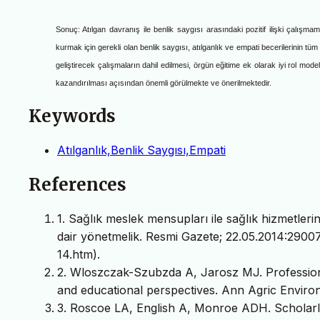
Sonuç
:
Atılgan davranış ile benlik sayg
ı
s
ı
aras
ı
ndaki pozitif ili
ş
ki
ç
al
ış
ma
kurmak için gerekli olan
benlik saygısı, atılganlık ve empati becerilerinin t
geliştirecek çalışmaların dahil edilmesi, örgün eğitime ek olarak iyi rol mode
kazandırılması açısından önemli görülmekte ve önerilmektedir
.
Keywords
Atılganlık,Benlik Saygısı,Empati
References
1. Sağlık meslek mensupları ile sağlık hizmetler
dair yönetmelik. Resmi Gazete; 22.05.2014:29007
14.htm).
2. Wloszczak-Szubzda A, Jarosz MJ. Profession
and educational perspectives. Ann Agric Enviro
3. Roscoe LA, English A, Monroe ADH. Scholarly 