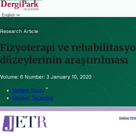
English
Login
Research Article
Fizyoterapi ve rehabilitasyo
düzeylerinin araştırılması
Volume: 6
Number: 3
January 10, 2020
*
Meltem Yazıcı
Candan Terzioğlu