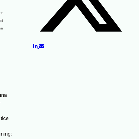
ler
ini
in
ına
-
tice
ning: