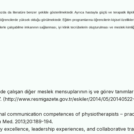
m
ı
zda da literat
ü
re benzer
ş
ekilde g
ö
sterilmektedir. Ayr
ı
ca h
astayla güçlü ve terapatik ilişki
üm öğrencilerde yüksek olduğu görülmektedir.
E
ğitim programlarına öğrencilerin kişisel özellikler
llerle çalışabilme imkanının sağlanması, iyi klinik tecrübelerin oluşturulması ve mesleki kimliğ
inde çalışan diğer meslek mensuplarının iş ve görev tanımlar
. (http://www.resmigazete.gov.tr/eskiler/2014/05/20140522
al communication competences of physiotherapists – prac
n Med. 2013;20:189-194.
excellence, leadership experiences, and collaborative trai