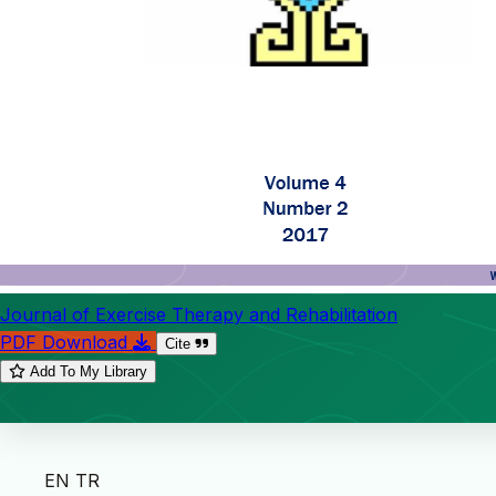
Journal of Exercise Therapy and Rehabilitation
PDF Download
Cite
Add To My Library
EN
TR