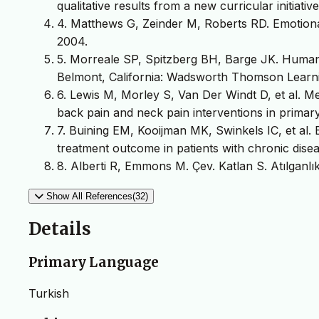
qualitative results from a new curricular initiat
4. Matthews G, Zeinder M, Roberts RD. Emotiona
2004.
5. Morreale SP, Spitzberg BH, Barge JK. Human 
Belmont, California: Wadsworth Thomson Learni
6. Lewis M, Morley S, Van Der Windt D, et al. Mea
back pain and neck pain interventions in primary
7. Buining EM, Kooijman MK, Swinkels IC, et al. E
treatment outcome in patients with chronic dise
8. Alberti R, Emmons M. Çev. Katlan S. Atılganlı
Show All References(32)
Details
Primary Language
Turkish