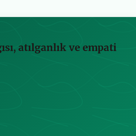
ısı, atılganlık ve empati