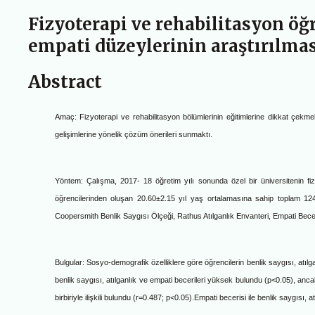
Fizyoterapi ve rehabilitasyon öğr
empati düzeylerinin araştırılma
Abstract
Amaç
:
F
izyoterapi ve rehabilitasyon bölümlerinin eğitimlerine
dikkat çekmek
gelişimlerine yönelik çözüm önerileri sunmaktı
.
Yöntem
: Ç
alışma, 2017- 18 öğretim yılı sonunda
özel bir üniversitenin f
öğrencilerinden oluşan 20.60±2.15 yıl yaş ortalamasına sahip toplam 124 ö
Coopersmith Benlik Saygısı Ölçeği, Rathus Atılganlık Envanteri, Empati Becer
Bulgular
:
Sosyo-demografik özelliklere göre öğrencilerin benlik saygısı, atıl
benlik saygısı, atılganlık ve empati becerileri yüksek bulundu (p<0.05), anca
birbiriyle ilişkili bulundu (r=0.487; p<0.05).
Empati becerisi ile benlik saygısı, a