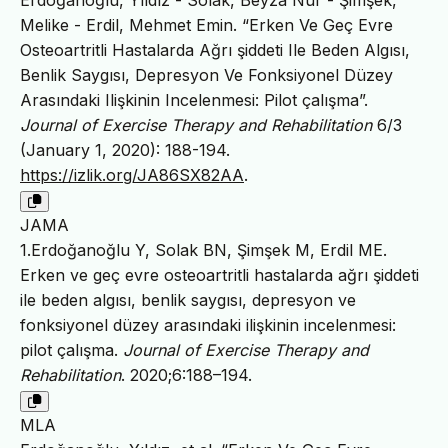
Melike - Erdil, Mehmet Emin. “Erken Ve Geç Evre
Osteoartritli Hastalarda Ağrı şiddeti Ile Beden Algısı,
Benlik Saygısı, Depresyon Ve Fonksiyonel Düzey
Arasındaki Ilişkinin Incelenmesi: Pilot çalışma”.
Journal of Exercise Therapy and Rehabilitation
6/3
(January 1, 2020): 188-194.
https://izlik.org/JA86SX82AA
.
JAMA
1.Erdoğanoğlu Y, Solak BN, Şimşek M, Erdil ME.
Erken ve geç evre osteoartritli hastalarda ağrı şiddeti
ile beden algısı, benlik saygısı, depresyon ve
fonksiyonel düzey arasındaki ilişkinin incelenmesi:
pilot çalışma.
Journal of Exercise Therapy and
Rehabilitation
. 2020;6:188–194.
MLA