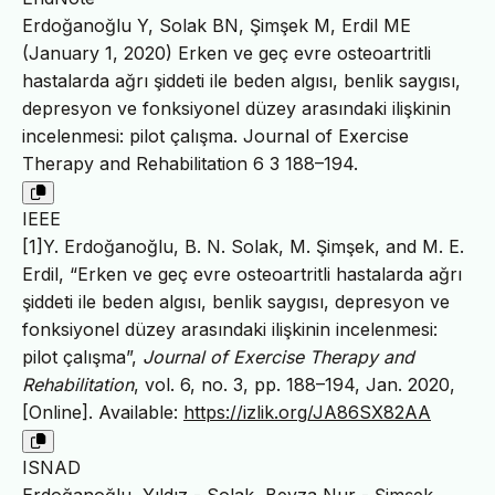
Erdoğanoğlu Y, Solak BN, Şimşek M, Erdil ME
(January 1, 2020) Erken ve geç evre osteoartritli
hastalarda ağrı şiddeti ile beden algısı, benlik saygısı,
depresyon ve fonksiyonel düzey arasındaki ilişkinin
incelenmesi: pilot çalışma. Journal of Exercise
Therapy and Rehabilitation 6 3 188–194.
IEEE
[1]Y. Erdoğanoğlu, B. N. Solak, M. Şimşek, and M. E.
Erdil, “Erken ve geç evre osteoartritli hastalarda ağrı
şiddeti ile beden algısı, benlik saygısı, depresyon ve
fonksiyonel düzey arasındaki ilişkinin incelenmesi:
pilot çalışma”,
Journal of Exercise Therapy and
Rehabilitation
, vol. 6, no. 3, pp. 188–194, Jan. 2020,
[Online]. Available:
https://izlik.org/JA86SX82AA
ISNAD
Erdoğanoğlu, Yıldız - Solak, Beyza Nur - Şimşek,