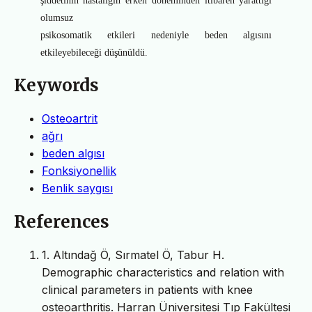
şiddetinin hastalığın erken döneminden itibaren yarattığı
olumsuz
psikosomatik etkileri nedeniyle beden algısını
etkileyebileceği düşünüldü.
Keywords
Osteoartrit
ağrı
beden algısı
Fonksiyonellik
Benlik saygısı
References
1. Altındağ Ö, Sırmatel Ö, Tabur H.
Demographic characteristics and relation with
clinical parameters in patients with knee
osteoarthritis. Harran Üniversitesi Tıp Fakültesi