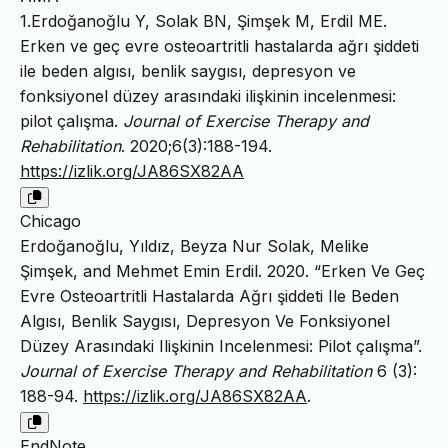
1.Erdoğanoğlu Y, Solak BN, Şimşek M, Erdil ME.
Erken ve geç evre osteoartritli hastalarda ağrı şiddeti
ile beden algısı, benlik saygısı, depresyon ve
fonksiyonel düzey arasındaki ilişkinin incelenmesi:
pilot çalışma.
Journal of Exercise Therapy and
Rehabilitation
. 2020;6(3):188-194.
https://izlik.org/JA86SX82AA
Chicago
Erdoğanoğlu, Yıldız, Beyza Nur Solak, Melike
Şimşek, and Mehmet Emin Erdil. 2020. “Erken Ve Geç
Evre Osteoartritli Hastalarda Ağrı şiddeti Ile Beden
Algısı, Benlik Saygısı, Depresyon Ve Fonksiyonel
Düzey Arasındaki Ilişkinin Incelenmesi: Pilot çalışma”.
Journal of Exercise Therapy and Rehabilitation
6 (3):
188-94.
https://izlik.org/JA86SX82AA
.
EndNote