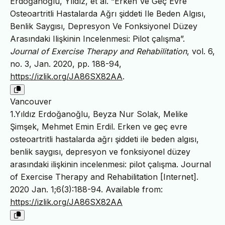
Erdoğanoğlu, Yıldız, et al. “Erken Ve Geç Evre
Osteoartritli Hastalarda Ağrı şiddeti Ile Beden Algısı,
Benlik Saygısı, Depresyon Ve Fonksiyonel Düzey
Arasındaki Ilişkinin Incelenmesi: Pilot çalışma”.
Journal of Exercise Therapy and Rehabilitation
, vol. 6,
no. 3, Jan. 2020, pp. 188-94,
https://izlik.org/JA86SX82AA
.
Vancouver
1.Yıldız Erdoğanoğlu, Beyza Nur Solak, Melike
Şimşek, Mehmet Emin Erdil. Erken ve geç evre
osteoartritli hastalarda ağrı şiddeti ile beden algısı,
benlik saygısı, depresyon ve fonksiyonel düzey
arasındaki ilişkinin incelenmesi: pilot çalışma. Journal
of Exercise Therapy and Rehabilitation [Internet].
2020 Jan. 1;6(3):188-94. Available from:
https://izlik.org/JA86SX82AA