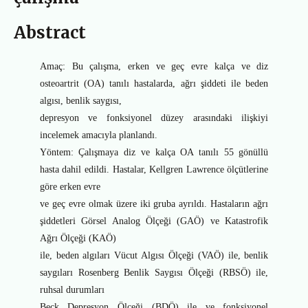
Abstract
Amaç: Bu çalışma, erken ve geç evre kalça ve diz
osteoartrit (OA) tanılı hastalarda, ağrı şiddeti ile beden
algısı, benlik saygısı,
depresyon ve fonksiyonel düzey arasındaki ilişkiyi
incelemek amacıyla planlandı.
Yöntem: Çalışmaya diz ve kalça OA tanılı 55 gönüllü
hasta dahil edildi. Hastalar, Kellgren Lawrence ölçütlerine
göre erken evre
ve geç evre olmak üzere iki gruba ayrıldı. Hastaların ağrı
şiddetleri Görsel Analog Ölçeği (GAÖ) ve Katastrofik
Ağrı Ölçeği (KAÖ)
ile, beden algıları Vücut Algısı Ölçeği (VAÖ) ile, benlik
saygıları Rosenberg Benlik Saygısı Ölçeği (RBSÖ) ile,
ruhsal durumları
Beck Depresyon Ölçeği (BDÖ) ile ve fonksiyonel