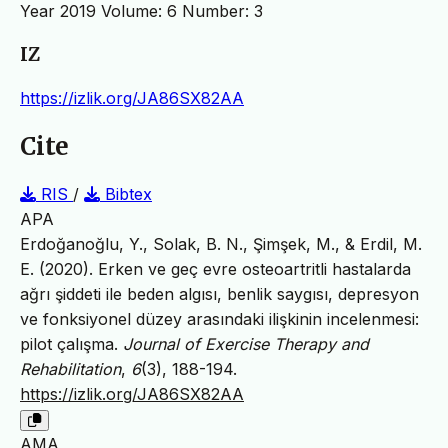
Year 2019 Volume: 6 Number: 3
IZ
https://izlik.org/JA86SX82AA
Cite
RIS
/
Bibtex
APA
Erdoğanoğlu, Y., Solak, B. N., Şimşek, M., & Erdil, M.
E. (2020). Erken ve geç evre osteoartritli hastalarda
ağrı şiddeti ile beden algısı, benlik saygısı, depresyon
ve fonksiyonel düzey arasındaki ilişkinin incelenmesi:
pilot çalışma.
Journal of Exercise Therapy and
Rehabilitation
,
6
(3), 188-194.
https://izlik.org/JA86SX82AA
AMA