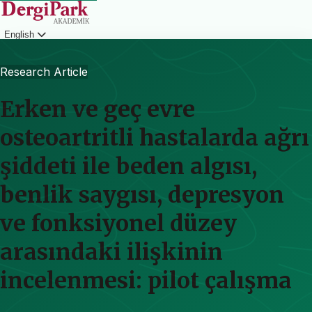
English
Login
Research Article
Erken ve geç evre
osteoartritli hastalarda ağrı
şiddeti ile beden algısı,
benlik saygısı, depresyon
ve fonksiyonel düzey
arasındaki ilişkinin
incelenmesi: pilot çalışma