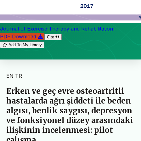
Journal of Exercise Therapy and Rehabilitation
PDF Download
Cite
Add To My Library
EN
TR
Erken ve geç evre osteoartritli
hastalarda ağrı şiddeti ile beden
algısı, benlik saygısı, depresyon
ve fonksiyonel düzey arasındaki
ilişkinin incelenmesi: pilot
çalışma