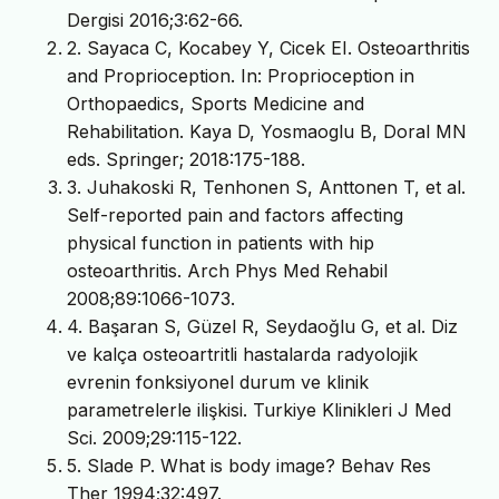
Dergisi 2016;3:62-66.
2. Sayaca C, Kocabey Y, Cicek EI. Osteoarthritis
and Proprioception. In: Proprioception in
Orthopaedics, Sports Medicine and
Rehabilitation. Kaya D, Yosmaoglu B, Doral MN
eds. Springer; 2018:175-188.
3. Juhakoski R, Tenhonen S, Anttonen T, et al.
Self-reported pain and factors affecting
physical function in patients with hip
osteoarthritis. Arch Phys Med Rehabil
2008;89:1066-1073.
4. Başaran S, Güzel R, Seydaoğlu G, et al. Diz
ve kalça osteoartritli hastalarda radyolojik
evrenin fonksiyonel durum ve klinik
parametrelerle ilişkisi. Turkiye Klinikleri J Med
Sci. 2009;29:115-122.
5. Slade P. What is body image? Behav Res
Ther 1994;32:497.