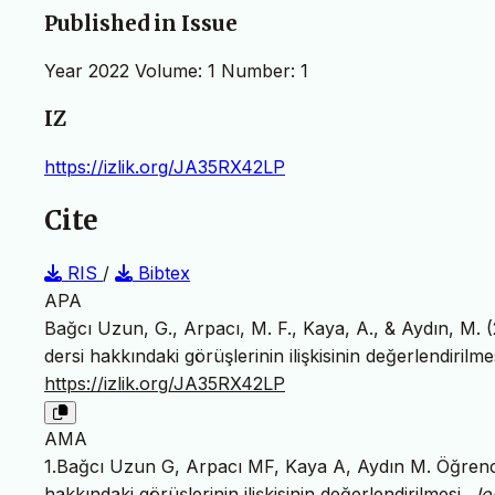
Published in Issue
Year 2022 Volume: 1 Number: 1
IZ
https://izlik.org/JA35RX42LP
Cite
RIS
/
Bibtex
APA
Bağcı Uzun, G., Arpacı, M. F., Kaya, A., & Aydın, M. (
dersi hakkındaki görüşlerinin ilişkisinin değerlendirilme
https://izlik.org/JA35RX42LP
AMA
1.Bağcı Uzun G, Arpacı MF, Kaya A, Aydın M. Öğrencil
hakkındaki görüşlerinin ilişkisinin değerlendirilmesi.
Jo