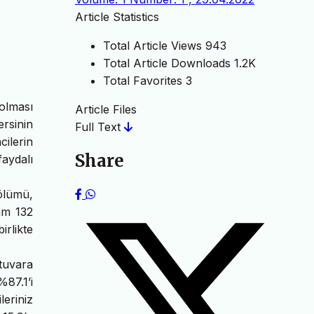
Article Statistics
Total Article Views
943
Total Article Downloads
1.2K
Total Favorites
3
olması
Article Files
ersinin
Full Text
ilerin
Share
faydalı
ölümü,
am 132
irlikte
tuvara
%87.1’i
leriniz