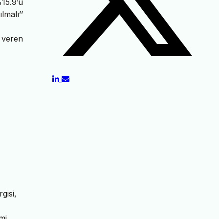
%15.9’u
lmalı’’
 veren
gisi,
mi