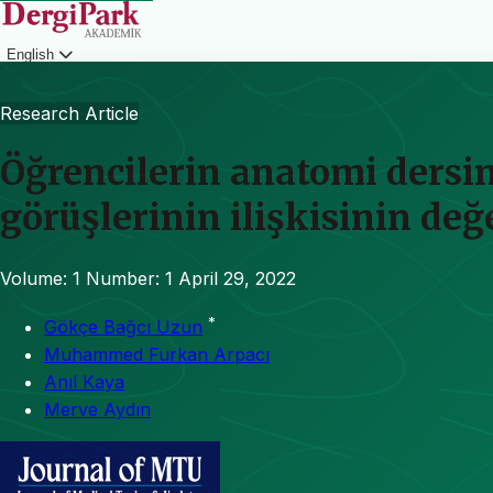
English
Login
Research Article
Öğrencilerin anatomi dersi
görüşlerinin ilişkisinin değ
Volume: 1
Number: 1
April 29, 2022
*
Gökçe Bağcı Uzun
Muhammed Furkan Arpacı
Anıl Kaya
Merve Aydın