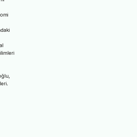
tomi
ndaki
al
limleri
oğlu,
eri.