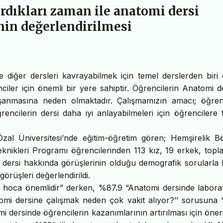
rdıkları zaman ile anatomi dersi
nin değerlendirilmesi
 diğer dersleri kavrayabilmek için temel derslerden biri 
ler için önemli bir yere sahiptir. Öğrencilerin Anatomi d
aşanmasına neden olmaktadır. Çalışmamızın amacı; öğrenc
ğrencilerin dersi daha iyi anlayabilmeleri için öğrencilere 
zal Üniversitesi’nde eğitim-öğretim gören; Hemşirelik B
nikleri Programı öğrencilerinden 113 kız, 19 erkek, topl
i dersi hakkında görüşlerinin olduğu demografik sorularla b
rüşleri değerlendirildi.
en hoca önemlidir” derken, %87.9 “Anatomi dersinde labora
natomi dersine çalışmak neden çok vakit alıyor?’’ sorusuna 
mi dersinde öğrencilerin kazanımlarının artırılması için öneri