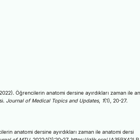
2022). Öğrencilerin anatomi dersine ayırdıkları zaman ile a
si.
Journal of Medical Topics and Updates
,
1
(1), 20-27.
erin anatomi dersine ayırdıkları zaman ile anatomi dersi
urnal of MTU
. 2022;1(1):20-27.
https://izlik.org/JA35RX42LP