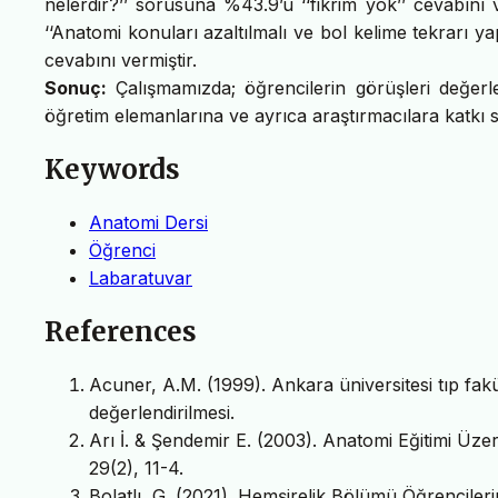
nelerdir?’’ sorusuna %43.9’u ‘‘fikrim yok’’ cevabını 
‘‘Anatomi konuları azaltılmalı ve bol kelime tekrarı ya
cevabını vermiştir.
Sonuç:
Çalışmamızda; öğrencilerin görüşleri değer
öğretim elemanlarına ve ayrıca araştırmacılara katkı 
Keywords
Anatomi Dersi
Öğrenci
Labaratuvar
References
Acuner, A.M. (1999). Ankara üniversitesi tıp fak
değerlendirilmesi.
Arı İ. & Şendemir E. (2003). Anatomi Eğitimi Üzer
29(2), 11-4.
Bolatlı, G. (2021). Hemşirelik Bölümü Öğrenciler