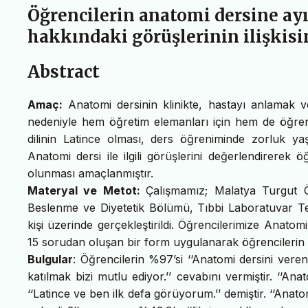
Öğrencilerin anatomi dersine ayı
hakkındaki görüşlerinin ilişkisi
Abstract
Amaç:
Anatomi dersinin klinikte, hastayı anlamak ve
nedeniyle hem öğretim elemanları için hem de öğrenci
dilinin Latince olması, ders öğreniminde zorluk y
Anatomi dersi ile ilgili görüşlerini değerlendirerek ö
olunması amaçlanmıştır.
Materyal ve Metot:
Çalışmamız; Malatya Turgut Ö
Beslenme ve Diyetetik Bölümü, Tıbbi Laboratuvar Tek
kişi üzerinde gerçekleştirildi. Öğrencilerimize Anatom
15 sorudan oluşan bir form uygulanarak öğrencilerin gö
Bulgular
: Öğrencilerin %97’si ‘‘Anatomi dersini ver
katılmak bizi mutlu ediyor.’’ cevabını vermiştir. ‘‘A
‘‘Latince ve ben ilk defa görüyorum.’’ demiştir. ‘‘Anato