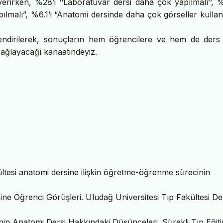
verirken, %28’i ‘‘Laboratuvar dersi daha çok yapılmalı’’, 
pılmalı”, %6.1’i “Anatomi dersinde daha çok görseller kullanı
lendirilerek, sonuçların hem öğrencilere ve hem de ders
sağlayacağı kanaatindeyiz.
ültesi anatomi dersine ilişkin öğretme-öğrenme sürecinin
ine Öğrenci Görüşleri. Uludağ Üniversitesi Tıp Fakültesi Der
inin Anatomi Dersi Hakkındaki Düşünceleri. Sürekli Tıp Eğiti