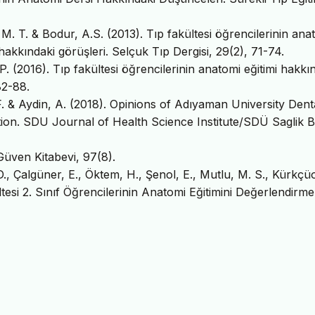
. T. & Bodur, A.S. (2013). Tıp fakültesi öğrencilerinin ana
 hakkındaki görüşleri. Selçuk Tıp Dergisi, 29(2), 71-74.
P. (2016). Tıp fakültesi öğrencilerinin anatomi eğitimi hakkı
82-88.
. & Aydin, A. (2018). Opinions of Adıyaman University Dent
on. SDU Journal of Health Science Institute/SDÜ Saglik Bi
Güven Kitabevi, 97(8).
D., Çalgüner, E., Öktem, H., Şenol, E., Mutlu, M. S., Kürkçü
tesi 2. Sınıf Öğrencilerinin Anatomi Eğitimini Değerlendirmel