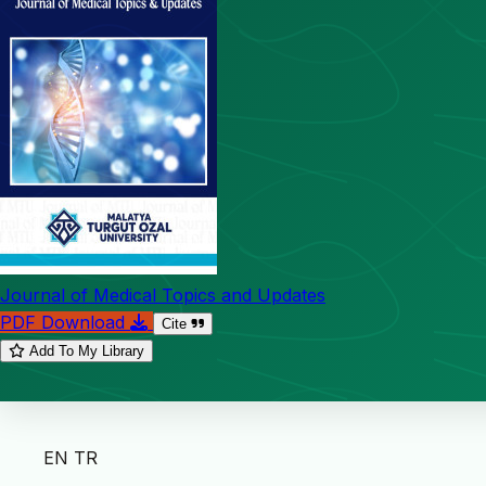
Journal of Medical Topics and Updates
PDF Download
Cite
Add To My Library
EN
TR