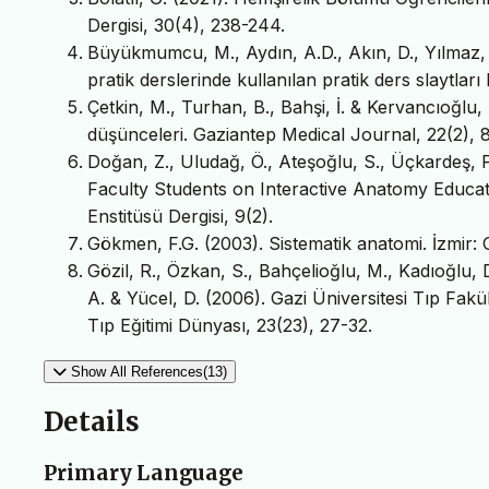
Dergisi, 30(4), 238-244.
Büyükmumcu, M., Aydın, A.D., Akın, D., Yılmaz, M
pratik derslerinde kullanılan pratik ders slaytları
Çetkin, M., Turhan, B., Bahşi, İ. & Kervancıoğlu, 
düşünceleri. Gaziantep Medical Journal, 22(2), 
Doğan, Z., Uludağ, Ö., Ateşoğlu, S., Üçkardeş, F
Faculty Students on Interactive Anatomy Educati
Enstitüsü Dergisi, 9(2).
Gökmen, F.G. (2003). Sistematik anatomi. İzmir: 
Gözil, R., Özkan, S., Bahçelioğlu, M., Kadıoğlu, 
A. & Yücel, D. (2006). Gazi Üniversitesi Tıp Fakül
Tıp Eğitimi Dünyası, 23(23), 27-32.
Show All References(13)
Details
Primary Language