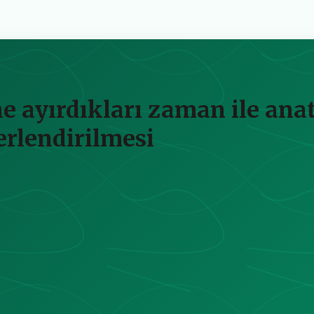
ne ayırdıkları zaman ile an
erlendirilmesi