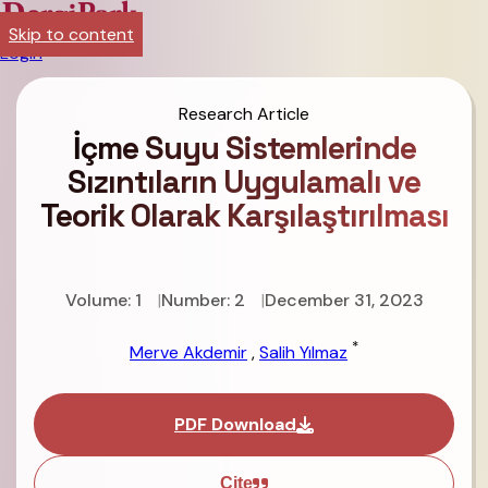
Skip to content
Login
Research Article
İçme Suyu Sistemlerinde
Sızıntıların Uygulamalı ve
Teorik Olarak Karşılaştırılması
Volume: 1
Number: 2
December 31, 2023
*
Merve Akdemir
,
Salih Yılmaz
PDF Download
Cite