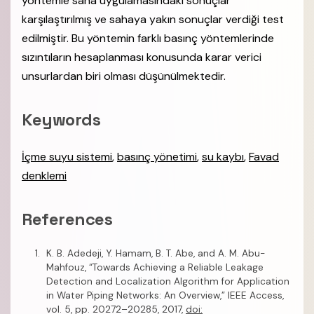
yöntemle saha uygulamasındaki sonuçlar
karşılaştırılmış ve sahaya yakın sonuçlar verdiği test
edilmiştir. Bu yöntemin farklı basınç yöntemlerinde
sızıntıların hesaplanması konusunda karar verici
unsurlardan biri olması düşünülmektedir.
Keywords
İçme suyu sistemi
,
basınç yönetimi
,
su kaybı
,
Favad
denklemi
References
K. B. Adedeji, Y. Hamam, B. T. Abe, and A. M. Abu-
Mahfouz, “Towards Achieving a Reliable Leakage
Detection and Localization Algorithm for Application
in Water Piping Networks: An Overview,” IEEE Access,
vol. 5, pp. 20272–20285, 2017,
doi: