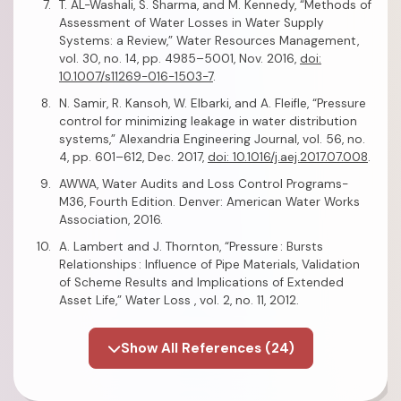
T. AL-Washali, S. Sharma, and M. Kennedy, “Methods of
Assessment of Water Losses in Water Supply
Systems: a Review,” Water Resources Management,
vol. 30, no. 14, pp. 4985–5001, Nov. 2016,
doi:
10.1007/s11269-016-1503-7
.
N. Samir, R. Kansoh, W. Elbarki, and A. Fleifle, “Pressure
control for minimizing leakage in water distribution
systems,” Alexandria Engineering Journal, vol. 56, no.
4, pp. 601–612, Dec. 2017,
doi: 10.1016/j.aej.2017.07.008
.
AWWA, Water Audits and Loss Control Programs-
M36, Fourth Edition. Denver: American Water Works
Association, 2016.
A. Lambert and J. Thornton, “Pressure : Bursts
Relationships : Influence of Pipe Materials, Validation
of Scheme Results and Implications of Extended
Asset Life,” Water Loss , vol. 2, no. 11, 2012.
Show All References (24)