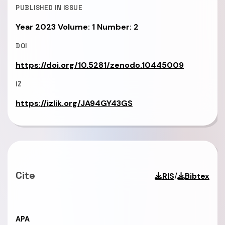
PUBLISHED IN ISSUE
Year 2023 Volume: 1 Number: 2
DOI
https://doi.org/10.5281/zenodo.10445009
IZ
https://izlik.org/JA94GY43GS
Cite
/
RIS
Bibtex
APA