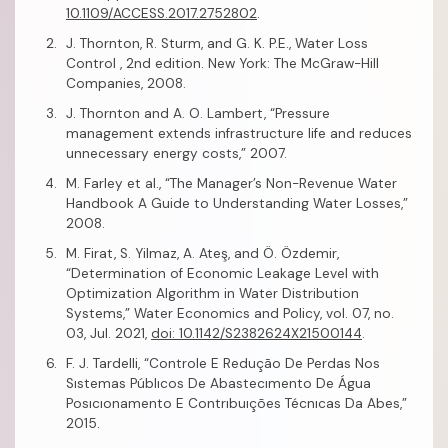
10.1109/ACCESS.2017.2752802
.
J. Thornton, R. Sturm, and G. K. P.E., Water Loss
Control , 2nd edition. New York: The McGraw-Hill
Companies, 2008.
J. Thornton and A. O. Lambert, “Pressure
management extends infrastructure life and reduces
unnecessary energy costs,” 2007.
M. Farley et al., “The Manager’s Non-Revenue Water
Handbook A Guide to Understanding Water Losses,”
2008.
M. Firat, S. Yilmaz, A. Ateş, and Ö. Özdemir,
“Determination of Economic Leakage Level with
Optimization Algorithm in Water Distribution
Systems,” Water Economics and Policy, vol. 07, no.
03, Jul. 2021,
doi: 10.1142/S2382624X21500144
.
F. J. Tardelli, “Controle E Redução De Perdas Nos
Sıstemas Públıcos De Abastecımento De Água
Posıcıonamento E Contrıbuıções Técnıcas Da Abes,”
2015.