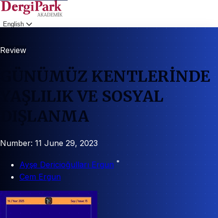
English
Login
Review
GÜNÜMÜZ KENTLERİNDE
YAŞLILIK VE SOSYAL
DIŞLANMA
Number: 11
June 29, 2023
*
Ayşe Dericioğulları Ergun
Cem Ergun