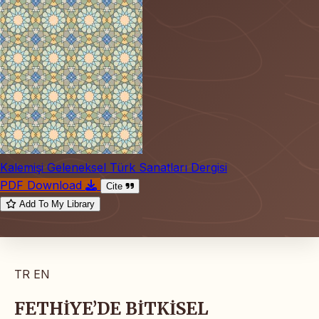
Kalemişi Geleneksel Türk Sanatları Dergisi
PDF Download
Cite
Add To My Library
TR
EN
FETHİYE’DE BİTKİSEL