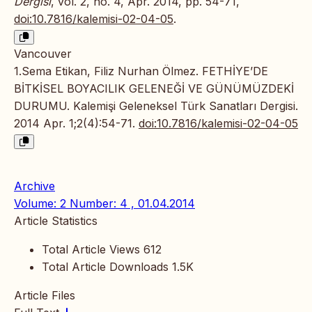
Dergisi
, vol. 2, no. 4, Apr. 2014, pp. 54-71,
doi:10.7816/kalemisi-02-04-05
.
Vancouver
1.Sema Etikan, Filiz Nurhan Ölmez. FETHİYE’DE
BİTKİSEL BOYACILIK GELENEĞİ VE GÜNÜMÜZDEKİ
DURUMU. Kalemişi Geleneksel Türk Sanatları Dergisi.
2014 Apr. 1;2(4):54-71.
doi:10.7816/kalemisi-02-04-05
Archive
Volume: 2 Number: 4 , 01.04.2014
Article Statistics
Total Article Views
612
Total Article Downloads
1.5K
Article Files