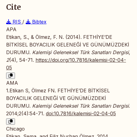
Cite
RIS
/
Bibtex
APA
Etikan, S., & Ölmez, F. N. (2014). FETHİYE’DE
BİTKİSEL BOYACILIK GELENEĞİ VE GÜNÜMÜZDEKİ
DURUMU.
Kalemişi Geleneksel Türk Sanatları Dergisi
,
2
(4), 54-71.
https://doi.org/10.7816/kalemisi-02-04-
05
AMA
1.Etikan S, Ölmez FN. FETHİYE’DE BİTKİSEL
BOYACILIK GELENEĞİ VE GÜNÜMÜZDEKİ
DURUMU.
Kalemişi Geleneksel Türk Sanatları Dergisi
.
2014;2(4):54-71.
doi:10.7816/kalemisi-02-04-05
Chicago
Etikan, Sema, and Filiz Nurhan Ölmez. 2014.