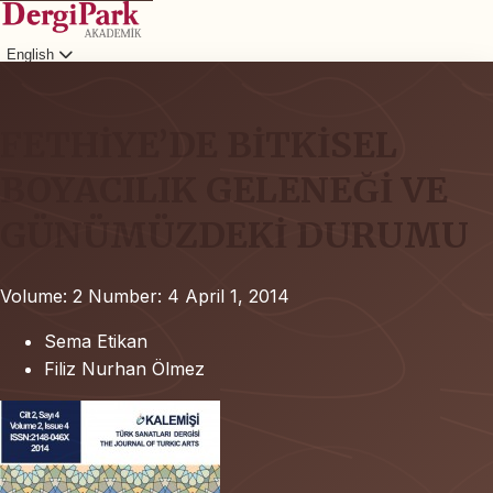
English
Login
FETHİYE’DE BİTKİSEL
BOYACILIK GELENEĞİ VE
GÜNÜMÜZDEKİ DURUMU
Volume: 2
Number: 4
April 1, 2014
Sema Etikan
Filiz Nurhan Ölmez