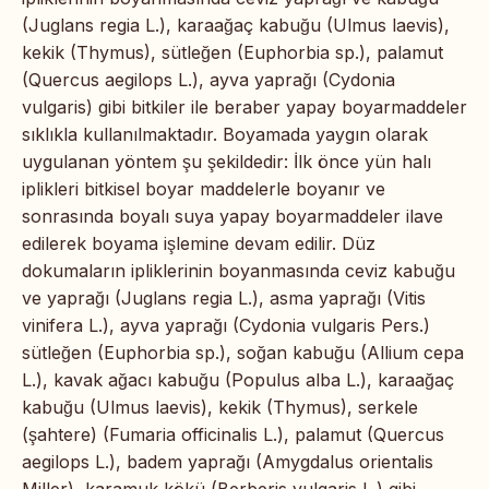
(Juglans regia L.), karaağaç kabuğu (Ulmus laevis),
kekik (Thymus), sütleğen (Euphorbia sp.), palamut
(Quercus aegilops L.), ayva yaprağı (Cydonia
vulgaris) gibi bitkiler ile beraber yapay boyarmaddeler
sıklıkla kullanılmaktadır. Boyamada yaygın olarak
uygulanan yöntem şu şekildedir: İlk önce yün halı
iplikleri bitkisel boyar maddelerle boyanır ve
sonrasında boyalı suya yapay boyarmaddeler ilave
edilerek boyama işlemine devam edilir. Düz
dokumaların ipliklerinin boyanmasında ceviz kabuğu
ve yaprağı (Juglans regia L.), asma yaprağı (Vitis
vinifera L.), ayva yaprağı (Cydonia vulgaris Pers.)
sütleğen (Euphorbia sp.), soğan kabuğu (Allium cepa
L.), kavak ağacı kabuğu (Populus alba L.), karaağaç
kabuğu (Ulmus laevis), kekik (Thymus), serkele
(şahtere) (Fumaria officinalis L.), palamut (Quercus
aegilops L.), badem yaprağı (Amygdalus orientalis
Miller), karamuk kökü (Berberis vulgaris L.) gibi