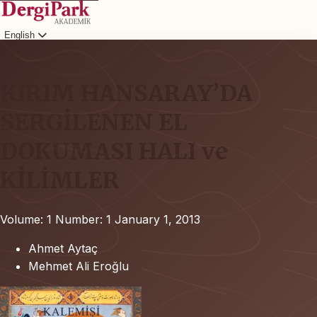
English
Login
KIRIM HANSARAY’DA
SERGİLENEN EL
DOKUMASI HALI ve
KİLİMLER
Volume: 1
Number: 1
January 1, 2013
Ahmet Aytaç
Mehmet Ali Eroğlu