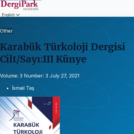
English
Login
Other
Karabük Türkoloji Dergisi
Cilt/Sayı:III Künye
Volume: 3
Number: 3
July 27, 2021
İsmail Taş