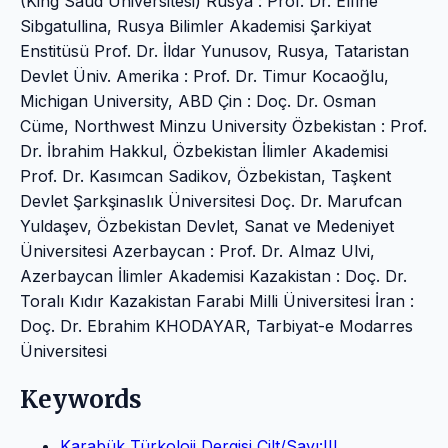
(King Saud Üniversitesi) Rusya : Prof. Dr. Elfine
Sibgatullina, Rusya Bilimler Akademisi Şarkiyat
Enstitüsü Prof. Dr. İldar Yunusov, Rusya, Tataristan
Devlet Üniv. Amerika : Prof. Dr. Timur Kocaoğlu,
Michigan University, ABD Çin : Doç. Dr. Osman
Cüme, Northwest Minzu University Özbekistan : Prof.
Dr. İbrahim Hakkul, Özbekistan İlimler Akademisi
Prof. Dr. Kasımcan Sadikov, Özbekistan, Taşkent
Devlet Şarkşinaslık Üniversitesi Doç. Dr. Marufcan
Yuldaşev, Özbekistan Devlet, Sanat ve Medeniyet
Üniversitesi Azerbaycan : Prof. Dr. Almaz Ulvi,
Azerbaycan İlimler Akademisi Kazakistan : Doç. Dr.
Toralı Kıdır Kazakistan Farabi Milli Üniversitesi İran :
Doç. Dr. Ebrahim KHODAYAR, Tarbiyat-e Modarres
Üniversitesi
Keywords
Karabük Türkoloji Dergisi Cilt/Sayı:III