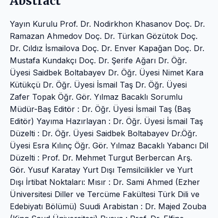
Abstract
Yayın Kurulu Prof. Dr. Nodirkhon Khasanov Doç. Dr.
Ramazan Ahmedov Doç. Dr. Türkan Gözütok Doç.
Dr. Cıldız İsmailova Doç. Dr. Enver Kapağan Doç. Dr.
Mustafa Kundakçı Doç. Dr. Şerife Ağarı Dr. Öğr.
Üyesi Saidbek Boltabayev Dr. Öğr. Üyesi Nimet Kara
Kütükçü Dr. Öğr. Üyesi İsmail Taş Dr. Öğr. Üyesi
Zafer Topak Öğr. Gör. Yılmaz Bacaklı Sorumlu
Müdür-Baş Editör : Dr. Öğr. Üyesi İsmail Taş (Baş
Editör) Yayıma Hazırlayan : Dr. Öğr. Üyesi İsmail Taş
Düzelti : Dr. Öğr. Üyesi Saidbek Boltabayev Dr.Öğr.
Üyesi Esra Kılınç Öğr. Gör. Yılmaz Bacaklı Yabancı Dil
Düzelti : Prof. Dr. Mehmet Turgut Berbercan Arş.
Gör. Yusuf Karatay Yurt Dışı Temsilcilikler ve Yurt
Dışı İrtibat Noktaları: Mısır : Dr. Sami Ahmed (Ezher
Üniversitesi Diller ve Tercüme Fakültesi Türk Dili ve
Edebiyatı Bölümü) Suudi Arabistan : Dr. Majed Zouba