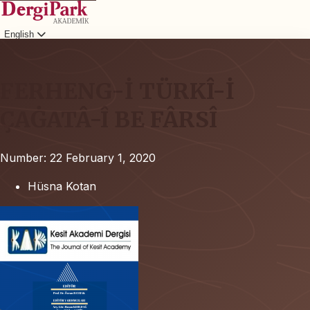
English
Login
FERHENG-İ TÜRKÎ-İ
ÇAĠATÂ-Î BE FÂRSÎ
Number: 22
February 1, 2020
Hüsna Kotan