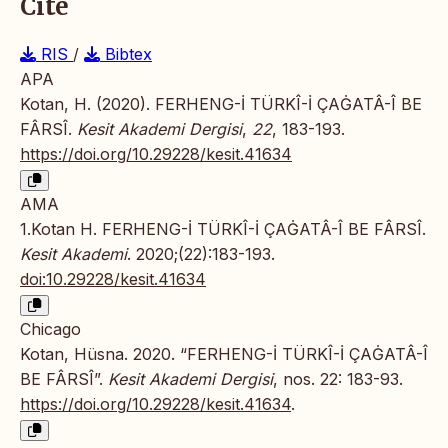
Cite
RIS
/
Bibtex
APA
Kotan, H. (2020). FERHENG-İ TÜRKÎ-İ ÇAĠATÂ-Î BE
FÂRSÎ.
Kesit Akademi Dergisi
,
22
, 183-193.
https://doi.org/10.29228/kesit.41634
AMA
1.Kotan H. FERHENG-İ TÜRKÎ-İ ÇAĠATÂ-Î BE FÂRSÎ.
Kesit Akademi
. 2020;(22):183-193.
doi:10.29228/kesit.41634
Chicago
Kotan, Hüsna. 2020. “FERHENG-İ TÜRKÎ-İ ÇAĠATÂ-Î
BE FÂRSÎ”.
Kesit Akademi Dergisi
, nos. 22: 183-93.
https://doi.org/10.29228/kesit.41634
.