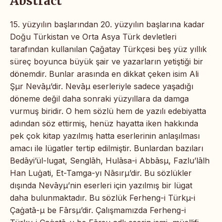
Abstract
15. yüzyılın başlarından 20. yüzyılın başlarına kadar
Doğu Türkistan ve Orta Asya Türk devletleri
tarafından kullanılan Çağatay Türkçesi beş yüz yıllık
süreç boyunca büyük şair ve yazarların yetiştiği bir
dönemdir. Bunlar arasında en dikkat çeken isim Ali
Şµr Nevāµ’dir. Nevāµ eserleriyle sadece yaşadığı
döneme değil daha sonraki yüzyıllara da damga
vurmuş biridir. O hem sözlü hem de yazılı edebiyatta
adından söz ettirmiş, henüz hayatta iken hakkında
pek çok kitap yazılmış hatta eserlerinin anlaşılması
amacı ile lügatler tertip edilmiştir. Bunlardan bazıları
Bedāyi’ül-lugat, Senglāh, Hulāsa-i Abbāsµ, Fazlu’lālh
Han Luġati, Et-Tamga-yı Nāsırµ’dir. Bu sözlükler
dışında Nevāyµ’nin eserleri için yazılmış bir lügat
daha bulunmaktadır. Bu sözlük Ferheng-i Türkµ-i
Çaġatā-µ be Fārsµ’dir. Çalışmamızda Ferheng-i