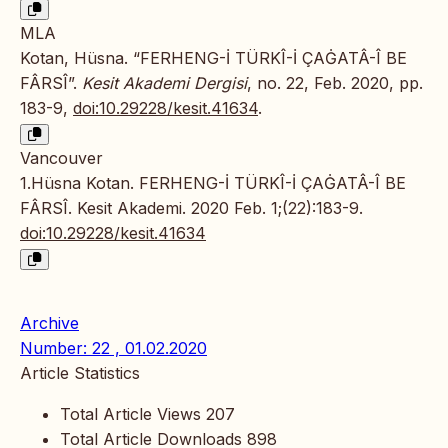
MLA
Kotan, Hüsna. “FERHENG-İ TÜRKÎ-İ ÇAĠATÂ-Î BE
FÂRSÎ”.
Kesit Akademi Dergisi
, no. 22, Feb. 2020, pp.
183-9,
doi:10.29228/kesit.41634
.
Vancouver
1.Hüsna Kotan. FERHENG-İ TÜRKÎ-İ ÇAĠATÂ-Î BE
FÂRSÎ. Kesit Akademi. 2020 Feb. 1;(22):183-9.
doi:10.29228/kesit.41634
Archive
Number: 22 , 01.02.2020
Article Statistics
Total Article Views
207
Total Article Downloads
898