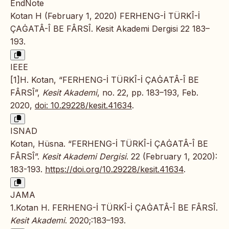
EndNote
Kotan H (February 1, 2020) FERHENG-İ TÜRKÎ-İ
ÇAĠATÂ-Î BE FÂRSÎ. Kesit Akademi Dergisi 22 183–
193.
IEEE
[1]H. Kotan, “FERHENG-İ TÜRKÎ-İ ÇAĠATÂ-Î BE
FÂRSÎ”,
Kesit Akademi
, no. 22, pp. 183–193, Feb.
2020,
doi: 10.29228/kesit.41634
.
ISNAD
Kotan, Hüsna. “FERHENG-İ TÜRKÎ-İ ÇAĠATÂ-Î BE
FÂRSÎ”.
Kesit Akademi Dergisi
. 22 (February 1, 2020):
183-193.
https://doi.org/10.29228/kesit.41634
.
JAMA
1.Kotan H. FERHENG-İ TÜRKÎ-İ ÇAĠATÂ-Î BE FÂRSÎ.
Kesit Akademi
. 2020;:183–193.