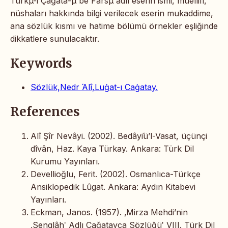
Türkµ-i Çaġatā-µ be Fārsµ adlı eserin ismi, müellifi,
nüshaları hakkında bilgi verilecek eserin mukaddime,
ana sözlük kısmı ve hatime bölümü örnekler eşliğinde
dikkatlere sunulacaktır.
Keywords
Sözlük,Nedr ῾Alî,Luġat-ı Caġatay.
References
Alî Şîr Nevâyi. (2002). Bedâyi῾ü’l-Vasat, üçünçi
dîvân, Haz. Kaya Türkay. Ankara: Türk Dil
Kurumu Yayınları.
Devellioğlu, Ferit. (2002). Osmanlıca-Türkçe
Ansiklopedik Lûgat. Ankara: Aydın Kitabevi
Yayınları.
Eckman, Janos. (1957). ‚Mirza Mehdi’nin
‚Senglâh‛ Adlı Çağatayca Sözlüğü‛ VIII. Türk Dil