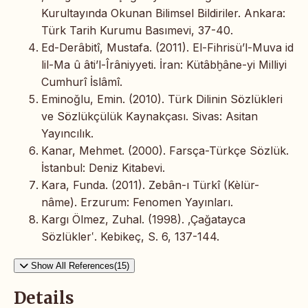
Kurultayında Okunan Bilimsel Bildiriler. Ankara:
Türk Tarih Kurumu Basımevi, 37-40.
Ed-Derâbitî, Mustafa. (2011). El-Fihrisü’l-Muva id
lil-Ma û âti’l-Îrâniyyeti. İran: Kütâbḫâne-yi Milliyi
Cumhurî İslâmî.
Eminoğlu, Emin. (2010). Türk Dilinin Sözlükleri
ve Sözlükçülük Kaynakçası. Sivas: Asitan
Yayıncılık.
Kanar, Mehmet. (2000). Farsça-Türkçe Sözlük.
İstanbul: Deniz Kitabevi.
Kara, Funda. (2011). Zebân-ı Türkî (Kèlür-
nâme). Erzurum: Fenomen Yayınları.
Kargı Ölmez, Zuhal. (1998). ‚Çağatayca
Sözlükler‛. Kebikeç, S. 6, 137-144.
Show All References(15)
Details