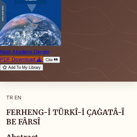
Kesit Akademi Dergisi
PDF Download
Cite
Add To My Library
TR
EN
FERHENG-İ TÜRKÎ-İ ÇAĠATÂ-Î
BE FÂRSÎ