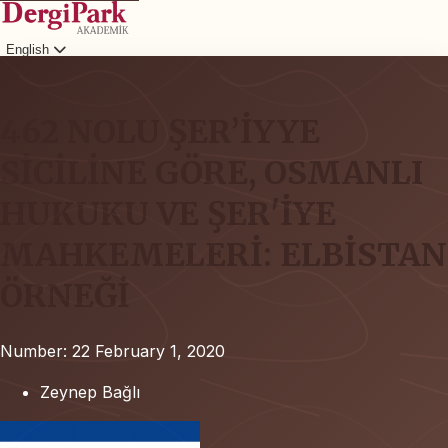
English
Login
462 NOLU ŞER’İYYE
SİCİLİNE GÖRE, OSMANLI
HUKUKU VE ŞER'İYE
MAHKEMELERİ: ELBİSTAN
ÖRNEĞİ
Number: 22
February 1, 2020
Zeynep Bağlı