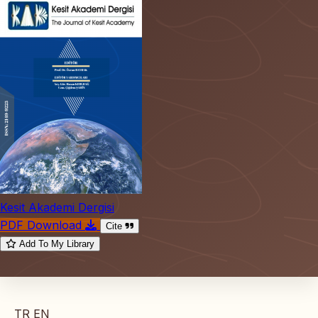
Kesit Akademi Dergisi
PDF Download
Cite
Add To My Library
TR
EN