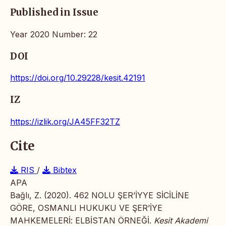
Published in Issue
Year 2020 Number: 22
DOI
https://doi.org/10.29228/kesit.42191
IZ
https://izlik.org/JA45FF32TZ
Cite
RIS
/
Bibtex
APA
Bağlı, Z. (2020). 462 NOLU ŞER’İYYE SİCİLİNE
GÖRE, OSMANLI HUKUKU VE ŞER’İYE
MAHKEMELERİ: ELBİSTAN ÖRNEĞİ.
Kesit Akademi