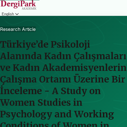
English
Login
Research Article
Türkiye’de Psikoloji
Alanında Kadın Çalışmaları
ve Kadın Akademisyenlerin
Çalışma Ortamı Üzerine Bir
İnceleme - A Study on
Women Studies in
Psychology and Working
Conditions of Women in