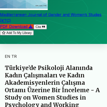
Mediterranean Journal of Gender and Women’s Studies
(KTC)
PDF Download
Cite
Add To My Library
EN
TR
Türkiye’de Psikoloji Alanında
Kadın Çalışmaları ve Kadın
Akademisyenlerin Çalışma
Ortamı Üzerine Bir İnceleme - A
Study on Women Studies in
Psychology and Working