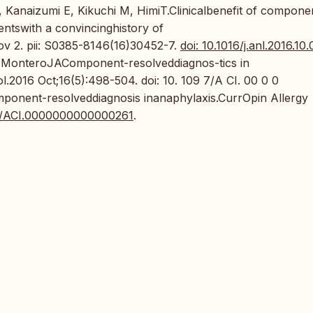
 Kanaizumi E, Kikuchi M, HimiT.Clinicalbenefit of compone
entswith a convincinghistory of
v 2. pii: S0385-8146(16)30452-7.
doi: 10.1016/j.anl.2016.10
, MonteroJAComponent-resolveddiagnos-tics in
l.2016 Oct;16(5):498-504. doi: 10. 109 7/A CI. 00 0 0
ponent-resolveddiagnosis inanaphylaxis.CurrOpin Allergy
97/ACI.0000000000000261
.