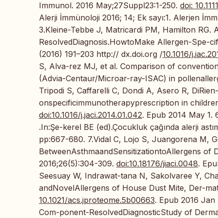
Immunol. 2016 May;27Suppl23:1-250.
doi: 10.11
Alerji İmmünoloji 2016; 14; Ek sayı:1. Alerjen İ
3.Kleine-Tebbe J, Matricardi PM, Hamilton RG.
ResolvedDiagnosis.HowtoMake Allergen-Spe-cif
(2016) 191–203 http:// dx.doi.org /
10.1016/j.iac.2
S, Alva-rez MJ, et al. Comparison of conventi
(Advia-Centaur/Microar-ray-ISAC) in pollenaller
Tripodi S, Caffarelli C, Dondi A, Asero R, DiRi
onspecificimmunotherapyprescription in children
doi:10.1016/j.jaci.2014.01.042
. Epub 2014 May 1. 6
.In:Şe-kerel BE (ed).Çocukluk çağında alerji astı
pp:667-680. 7.Vidal C, Lojo S, Juangorena M, G
BetweenAsthmaandSensitizationtoAllergens of D
2016;26(5):304-309.
doi:10.18176/jiaci.0048
. Ep
Seesuay W, Indrawat-tana N, Sakolvaree Y, Ch
andNovelAllergens of House Dust Mite, Der-mat
10.1021/acs.jproteome.5b00663
. Epub 2016 Jan 
Com-ponent-ResolvedDiagnosticStudy of Derma