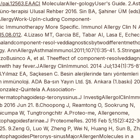
11/pai.12563.EAACI
MolecularAller-gologyUser's Guide. 2.As
mmüno-terapisi Ulusal Rehber 2016. Sin BA, Şahiner ÜM (eds)
 AllergyWork-UpIn-cluding Component-
ic Immunotherapy More Specific. Immunol Allergy Clin N
015.08.012
. 4.Lizaso MT, Garcia BE, Tabar AI, Lasa E, Echec
onalandcomponent-resol-veddiagnosticsbytwodifferentmeth
gy. AnnAllergyAsthmaImmunol.2011;107(1):35-41. 5.Stringar
en-zoBusinco A, et al. Theeffect of component-resolveddiagn
with hay fever.JAllergy ClinImmunol. 2014 Jul;134(1):75-8
.Yılmaz EA, Saçkesen C. Besin alerjilerinde tanı yöntemleri
m immünoloji. ADA Ba-sın Yayın Ltd. Şti. Ankara (1.baskı) 20
onzalez-Quintela A.Association-
ermatophagoidesp-teronyssinus.J InvestigAllergolClinImm
ub 2016 Jun 21. 8.Choopong J, Reamtong O, Sookrung N,
aicumpa W, Tungtrongchitr A.Proteo-me, Allergenome,
ophagoidesfarinae.J ProteomeRes. 2016 Feb 5;15(2):422-3
25. 9.Zeng G, Luo W, Zheng P, Wei N, Huang H, Sun B, Zh
tophagoidesPteronys-sinusMajorAllergenMolecules in a