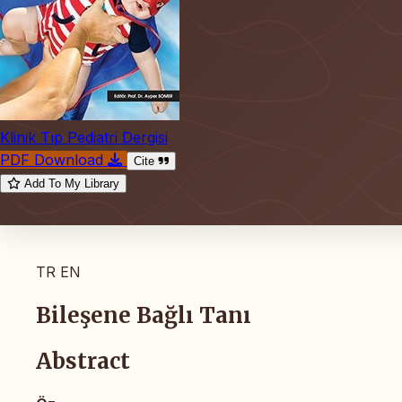
Klinik Tıp Pediatri Dergisi
PDF Download
Cite
Add To My Library
TR
EN
Bileşene Bağlı Tanı
Abstract