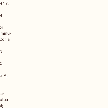
er Y,
of
or
inImmu-
 Cor a
N,
 C,
tr A,
ça-
Gotua
t;