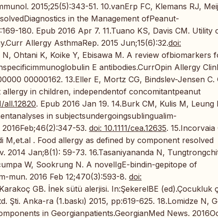
mmunol. 2015;25(5):343-51. 10.vanErp FC, Klemans RJ, Meij
solvedDiagnostics in the Management ofPeanut-
3:169-180. Epub 2016 Apr 7. 11.Tuano KS, Davis CM. Utility 
y.Curr Allergy AsthmaRep. 2015 Jun;15(6):32.
doi:
a N, Ohtani K, Koike Y, Ebisawa M. A review ofbiomarkers f
 onspecificimmunoglobulin E antibodies.CurrOpin Allergy Cl
00000 00000162. 13.Eller E, Mortz CG, Bindslev-Jensen C.
t allergy in children, independentof concomitantpeanut
1/all.12820
. Epub 2016 Jan 19. 14.Burk CM, Kulis M, Leung 
entanalyses in subjectsundergoingsublingualim-
. 2016Feb;46(2):347-53.
doi: 10.1111/cea.12635
. 15.Incorvaia
di M,et.al . Food allergy as defined by component resolved
v. 2014 Jan;8(1): 59-73. 16.Tasaniyananda N, Tungtrongchi
cumpa W, Sookrung N. A novelIgE-bindin-gepitope of
om-mun. 2016 Feb 12;470(3):593-8.
doi:
Karakoç GB. İnek sütü alerjisi. In:ŞekerelBE (ed).Çocukluk 
td. Şti. Anka-ra (1.baskı) 2015, pp:619-625. 18.Lomidze N, 
-components in Georgianpatients.GeorgianMed News. 2016Oc