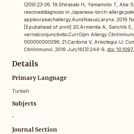
(259):23-26. 19.Shirasaki H, Yamamoto T, Abe S,
resolveddiagnosis in Japanese-birch-allergicpati
appleorpeachallergy.AurisNasusLarynx. 2016 No
[Epubahead of print] 20.Armentia A, Sanchís E
vernalconjunctivitis.CurrOpin Allergy ClinImmuno
000000000296. 21.Cardona V, Ansotegui IJ. Com
ClinImmunol. 2016 Jun;16(3):244-9.
doi: 10.10
Details
Primary Language
Turkish
Subjects
-
Journal Section