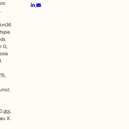
tım
.
 Am36
hipia
ods
i G,
osis
1.
15,
unol.
0.
doi:
ao X.