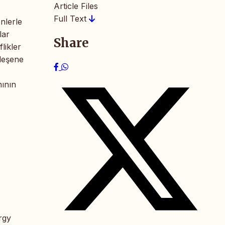
Article Files
Full Text
enlerle
lar
Share
likler
ileşene
nının
rgy