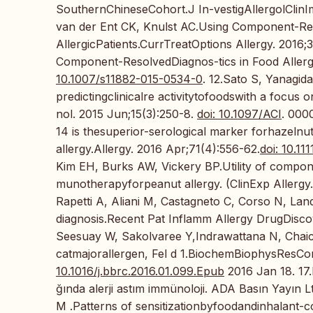
SouthernChineseCohort.J In-vestigAllergolClinI
van der Ent CK, Knulst AC.Using Component-Re
AllergicPatients.CurrTreatOptions Allergy. 2016;
Component-ResolvedDiagnos-tics in Food Allerg
10.1007/s11882-015-0534-0
. 12.Sato S, Yanagid
predictingclinicalre activitytofoodswith a focus
nol. 2015 Jun;15(3):250-8.
doi: 10.1097/ACI
. 000
14 is thesuperior-serological marker forhazelnu
allergy.Allergy. 2016 Apr;71(4):556-62.
doi: 10.111
Kim EH, Burks AW, Vickery BP.Utility of compon
munotherapyforpeanut allergy. (ClinExp Allergy
Rapetti A, Aliani M, Castagneto C, Corso N, Lan
diagnosis.Recent Pat Inflamm Allergy DrugDisco
Seesuay W, Sakolvaree Y,Indrawattana N, Chai
catmajorallergen, Fel d 1.BiochemBiophysResC
10.1016/j.bbrc.2016.01.099.Epub
2016 Jan 18. 17.
ğında alerji astım immünoloji. ADA Basın Yayın L
M .Patterns of sensitizationbyfoodandinhalant