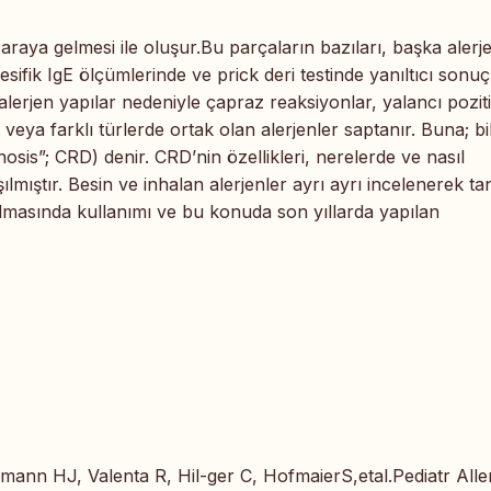
r araya gelmesi ile oluşur.Bu parçaların bazıları, başka alerj
esifik IgE ölçümlerinde ve prick deri testinde yanıltıcı sonuç
 alerjen yapılar nedeniyle çapraz reaksiyonlar, yalancı pozitif
ü veya farklı türlerde ortak olan alerjenler saptanır. Buna; b
osis”; CRD) denir. CRD’nin özellikleri, nerelerde ve nasıl
şılmıştır. Besin ve inhalan alerjenler ayrı ayrı incelenerek ta
ılmasında kullanımı ve bu konuda son yıllarda yapılan
mann HJ, Valenta R, Hil-ger C, HofmaierS,etal.Pediatr Alle