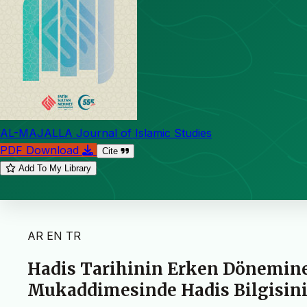
AL-MAJALLA Journal of Islamic Studies
PDF Download
Cite
Add To My Library
AR
EN
TR
Hadis Tarihinin Erken Dönemin
Mukaddimesinde Hadis Bilgisi