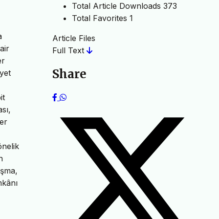
Total Article Downloads
373
Total Favorites
1
a
Article Files
air
Full Text
er
Share
ayet
it
sı,
er
önelik
n
ışma,
mkânı