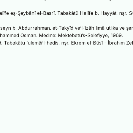
lîfe eş-Şeybânî el-Basrî. Tabakâtü Halîfe b. Hayyât. nşr. 
seyn b. Abdurrahman. et-Takyîd ve’l-îzâh limâ utlika ve şe
uhammed Osman. Medine: Mektebetü’s-Selefiyye, 1969.
bakâtü ‘ulemâi’l-hadîs. nşr. Ekrem el-Bûsî - İbrahim Zeb