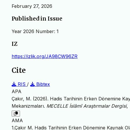
February 27, 2026
Published in Issue
Year 2026 Number: 1
IZ
https://izlik.org/JA98CW96ZR
Cite
RIS
/
Bibtex
APA
Çakır, M. (2026). Hadis Tarihinin Erken Dönemine Ka
Mekanizmaları.
MECELLE İslâmî Araştırmalar Dergisi
,
AMA
1.Çakır M. Hadis Tarihinin Erken Dönemine Kaynak Ol