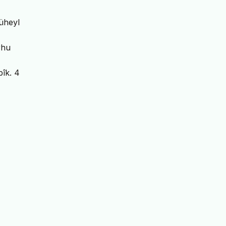
Süheyl
rhu
îk. 4