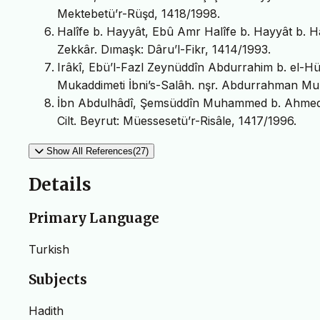
Mektebetü’r-Rüşd, 1418/1998.
Halîfe b. Hayyât, Ebû Amr Halîfe b. Hayyât b. Ha
Zekkâr. Dımaşk: Dâru’l-Fikr, 1414/1993.
Irâkî, Ebü’l-Fazl Zeynüddîn Abdurrahim b. el-Hü
Mukaddimeti İbni’s-Salâh. nşr. Abdurrahman M
İbn Abdulhâdî, Şemsüddîn Muhammed b. Ahmed. Ta
Cilt. Beyrut: Müessesetü’r-Risâle, 1417/1996.
Show All References(27)
Details
Primary Language
Turkish
Subjects
Hadith