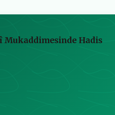
mî Mukaddimesinde Hadis