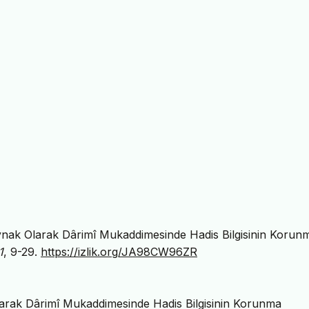
ynak Olarak Dârimî Mukaddimesinde Hadis Bilgisinin Korun
1
, 9-29.
https://izlik.org/JA98CW96ZR
arak Dârimî Mukaddimesinde Hadis Bilgisinin Korunma