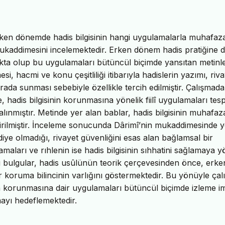
rken dönemde hadis bilgisinin hangi uygulamalarla muhafaz
ukaddimesini incelemektedir. Erken dönem hadis pratiğine d
akta olup bu uygulamaları bütüncül biçimde yansıtan metinl
, hacmi ve konu çeşitliliği itibarıyla hadislerin yazımı, riv
r arada sunması sebebiyle özellikle tercih edilmiştir. Çalışmada
 hadis bilgisinin korunmasına yönelik fiilî uygulamaları tesp
lınmıştır. Metinde yer alan bablar, hadis bilgisinin muhafaza
dirilmiştir. İnceleme sonucunda Dârimî’nin mukaddimesinde y
diye olmadığı, rivayet güvenliğini esas alan bağlamsal bir
amaları ve rıhlenin ise hadis bilgisinin sıhhatini sağlamaya y
. Bu bulgular, hadis usûlünün teorik çerçevesinden önce, erke
r koruma bilincinin varlığını göstermektedir. Bu yönüyle çal
n korunmasına dair uygulamaları bütüncül biçimde izleme i
ayı hedeflemektedir.