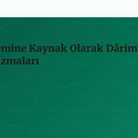
nemine Kaynak Olarak Dâri
izmaları