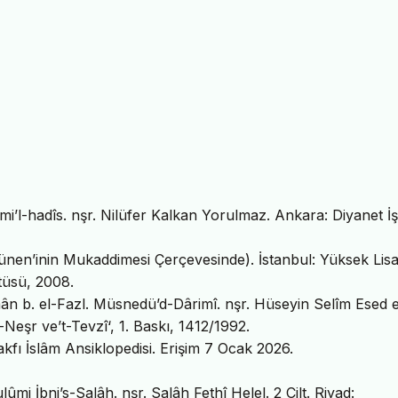
ilmi’l-hadîs. nşr. Nilüfer Kalkan Yorulmaz. Ankara: Diyanet İş
ünen’inin Mukaddimesi Çerçevesinde). İstanbul: Yüksek Lis
itüsü, 2008.
b. el-Fazl. Müsnedü’d-Dârimî. nşr. Hüseyin Selîm Esed 
-Neşr ve’t-Tevzî‘, 1. Baskı, 1412/1992.
kfı İslâm Ansiklopedisi. Erişim 7 Ocak 2026.
mi İbni’s-Salâh. nşr. Salâh Fethî Helel. 2 Cilt. Riyad: