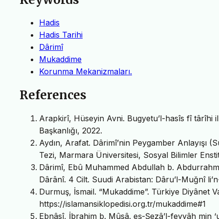
Hadis
Hadis Tarihi
Dârimî
Mukaddime
Korunma Mekanizmaları.
References
Arapkirî, Hüseyin Avni. Bugyetu’l-hasîs fî târîhi 
Başkanlığı, 2022.
Aydın, Arafat. Dârimî’nin Peygamber Anlayışı (S
Tezi, Marmara Üniversitesi, Sosyal Bilimler Enst
Dârimî, Ebû Muhammed Abdullah b. Abdurrahmân 
Dârânî. 4 Cilt. Suudi Arabistan: Dâru’l-Muğnî li’n
Durmuş, İsmail. “Mukaddime”. Türkiye Diyânet Va
https://islamansiklopedisi.org.tr/mukaddime#1
Ebnâsî, İbrahim b. Mûsâ. eş-Şezâ’l-feyyâh min ‘ulû