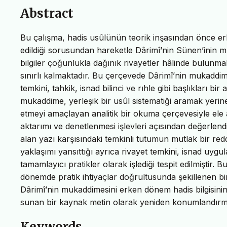
Abstract
Bu çalışma, hadis usûlünün teorik inşasından önce e
edildiği sorusundan hareketle Dârimî’nin Sünen’inin m
bilgiler çoğunlukla dağınık rivayetler hâlinde bulunm
sınırlı kalmaktadır. Bu çerçevede Dârimî’nin mukaddimesi
temkini, tahkik, isnad bilinci ve rıhle gibi başlıkları bi
mukaddime, yerleşik bir usûl sistematiği aramak yerine,
etmeyi amaçlayan analitik bir okuma çerçevesiyle ele a
aktarımı ve denetlenmesi işlevleri açısından değerlen
alan yazı karşısındaki temkinli tutumun mutlak bir red
yaklaşımı yansıttığı ayrıca rivayet temkini, isnad uygul
tamamlayıcı pratikler olarak işlediği tespit edilmiştir
dönemde pratik ihtiyaçlar doğrultusunda şekillenen bi
Dârimî’nin mukaddimesini erken dönem hadis bilgisini
sunan bir kaynak metin olarak yeniden konumlandırm
Keywords