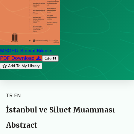
MSGSÜ Sosyal Bilimler
PDF Download
Cite
Add To My Library
TR
EN
İstanbul ve Siluet Muamması
Abstract