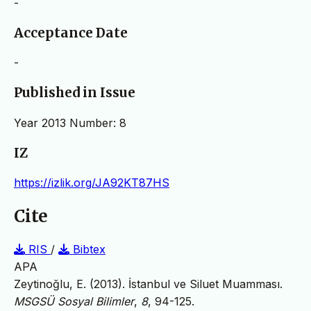
-
Acceptance Date
-
Published in Issue
Year 2013 Number: 8
IZ
https://izlik.org/JA92KT87HS
Cite
RIS
/
Bibtex
APA
Zeytinoğlu, E. (2013). İstanbul ve Siluet Muamması.
MSGSÜ Sosyal Bilimler
,
8
, 94-125.