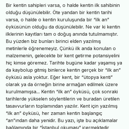
Bir kentin sahipleri varsa, o halde kentin ilk sahibinin
olduğu düşünülebilir. Öte yandan bir kentin tarihi
varsa, o halde o kentin kuruluşunda bir “ilk an”
öyküsünün olduğu da düşünülebilir. Ne var ki kentin
ilklerinin kayıtları tam o doğuş anında tutulmamıştır.
Bu yüzden biz bunları birinci elden yazılmış
metinlerle öğrenemeyiz. Çünkü ilk anda konulan o
malzemenin, gelecekte bir kent getirme potansiyelini
hiç kimse göremez. Tarihte bugüne kadar yaşamış ya
da kaybolup gitmiş binlerce kentin gerçek bir “ilk an”
öyküsü asla yoktur. Eğer kent, bir “ütopya kenti”
olarak ya da örneğin birine armağan edilmek üzere
kurulmamışsa... Kentin “ilk an” öyküsü, çok sonraki
tarihlerde yükselen söylentilerin ve buradan üretilen
tasavvurların toplamından yazılır. Kent için yazılmış
“ilk an” öyküsü, her zaman kentin başlangıç
“an”ından daha yenidir. Bu yazı, işte bu açıklamalar
bağlamında bir “İstanbul okuması” içermektedir