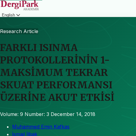
English
Login
Research Article
FARKLI ISINMA
PROTOKOLLERİNİN 1-
MAKSİMUM TEKRAR
SKUAT PERFORMANSI
ÜZERİNE AKUT ETKİSİ
Volume: 9
Number: 3
December 14, 2018
Muhammed Emin Kafkas
İsmail İlbak