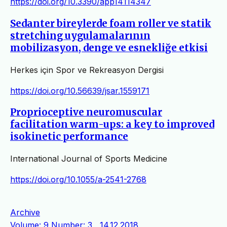
https://doi.org/10.3390/app14114347
Sedanter bireylerde foam roller ve statik
stretching uygulamalarının
mobilizasyon, denge ve esnekliğe etkisi
Herkes için Spor ve Rekreasyon Dergisi
https://doi.org/10.56639/jsar.1559171
Proprioceptive neuromuscular
facilitation warm-ups: a key to improved
isokinetic performance
International Journal of Sports Medicine
https://doi.org/10.1055/a-2541-2768
Archive
Volume: 9 Number: 3 , 14.12.2018