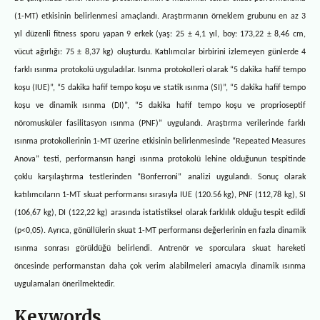
(1-MT) etkisinin belirlenmesi amaçlandı. Araştırmanın örneklem grubunu en az 3
yıl düzenli fitness sporu yapan 9 erkek (yaş: 25 ± 4,1 yıl, boy: 173,22 ± 8,46 cm,
vücut ağırlığı: 75 ± 8,37 kg) oluşturdu. Katılımcılar birbirini izlemeyen günlerde 4
farklı ısınma protokolü uyguladılar. Isınma protokolleri olarak “5 dakika hafif tempo
koşu (IUE)”, “5 dakika hafif tempo koşu ve statik ısınma (SI)”, “5 dakika hafif tempo
koşu ve dinamik ısınma (DI)”, “5 dakika hafif tempo koşu ve proprioseptif
nöromusküler fasilitasyon ısınma (PNF)” uygulandı. Araştırma verilerinde farklı
ısınma protokollerinin 1-MT üzerine etkisinin belirlenmesinde “Repeated Measures
Anova” testi, performansın hangi ısınma protokolü lehine olduğunun tespitinde
çoklu karşılaştırma testlerinden “Bonferroni” analizi uygulandı. Sonuç olarak
katılımcıların 1-MT skuat performansı sırasıyla IUE (120.56 kg), PNF (112,78 kg), SI
(106,67 kg), DI (122,22 kg) arasında istatistiksel olarak farklılık olduğu tespit edildi
(p<0,05). Ayrıca, gönüllülerin skuat 1-MT performansı değerlerinin en fazla dinamik
ısınma sonrası görüldüğü belirlendi. Antrenör ve sporculara skuat hareketi
öncesinde performanstan daha çok verim alabilmeleri amacıyla dinamik ısınma
uygulamaları önerilmektedir.
Keywords