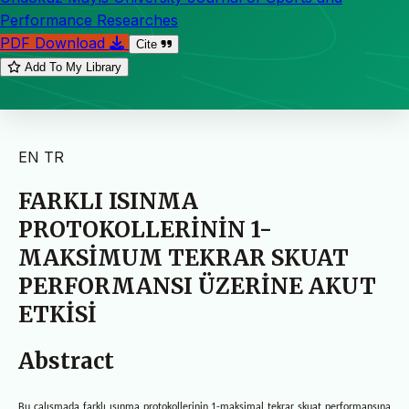
Performance Researches
PDF Download
Cite
Add To My Library
EN
TR
FARKLI ISINMA
PROTOKOLLERİNİN 1-
MAKSİMUM TEKRAR SKUAT
PERFORMANSI ÜZERİNE AKUT
ETKİSİ
Abstract
Bu çalışmada farklı ısınma protokollerinin 1-maksimal tekrar skuat performansına