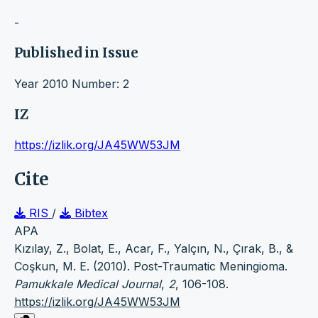
-
Published in Issue
Year 2010 Number: 2
IZ
https://izlik.org/JA45WW53JM
Cite
RIS
/
Bibtex
APA
Kızılay, Z., Bolat, E., Acar, F., Yalçın, N., Çırak, B., &
Coşkun, M. E. (2010). Post-Traumatic Meningioma.
Pamukkale Medical Journal
,
2
, 106-108.
https://izlik.org/JA45WW53JM