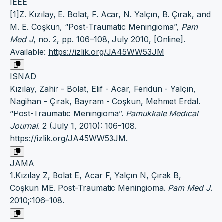
IEEE
[1]Z. Kızılay, E. Bolat, F. Acar, N. Yalçın, B. Çırak, and
M. E. Coşkun, “Post-Traumatic Meningioma”,
Pam
Med J
, no. 2, pp. 106–108, July 2010, [Online].
Available:
https://izlik.org/JA45WW53JM
ISNAD
Kızılay, Zahir - Bolat, Elif - Acar, Feridun - Yalçın,
Nagihan - Çırak, Bayram - Coşkun, Mehmet Erdal.
“Post-Traumatic Meningioma”.
Pamukkale Medical
Journal
. 2 (July 1, 2010): 106-108.
https://izlik.org/JA45WW53JM
.
JAMA
1.Kızılay Z, Bolat E, Acar F, Yalçın N, Çırak B,
Coşkun ME. Post-Traumatic Meningioma.
Pam Med J
.
2010;:106–108.