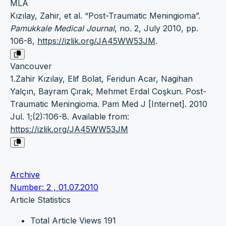
MLA
Kızılay, Zahir, et al. “Post-Traumatic Meningioma”.
Pamukkale Medical Journal
, no. 2, July 2010, pp.
106-8,
https://izlik.org/JA45WW53JM
.
Vancouver
1.Zahir Kızılay, Elif Bolat, Feridun Acar, Nagihan
Yalçın, Bayram Çırak, Mehmet Erdal Coşkun. Post-
Traumatic Meningioma. Pam Med J [Internet]. 2010
Jul. 1;(2):106-8. Available from:
https://izlik.org/JA45WW53JM
Archive
Number: 2 , 01.07.2010
Article Statistics
Total Article Views
191