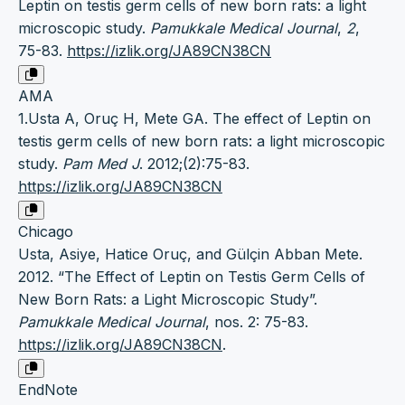
Leptin on testis germ cells of new born rats: a light
microscopic study.
Pamukkale Medical Journal
,
2
,
75-83.
https://izlik.org/JA89CN38CN
AMA
1.Usta A, Oruç H, Mete GA. The effect of Leptin on
testis germ cells of new born rats: a light microscopic
study.
Pam Med J
. 2012;(2):75-83.
https://izlik.org/JA89CN38CN
Chicago
Usta, Asiye, Hatice Oruç, and Gülçin Abban Mete.
2012. “The Effect of Leptin on Testis Germ Cells of
New Born Rats: a Light Microscopic Study”.
Pamukkale Medical Journal
, nos. 2: 75-83.
https://izlik.org/JA89CN38CN
.
EndNote