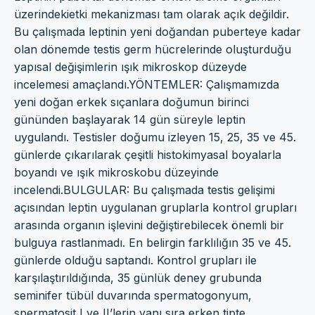
üzerindekietki mekanizması tam olarak açık değildir.
Bu çalışmada leptinin yeni doğandan puberteye kadar
olan dönemde testis germ hücrelerinde oluşturduğu
yapısal değişimlerin ışık mikroskop düzeyde
incelemesi amaçlandı.YÖNTEMLER: Çalışmamızda
yeni doğan erkek sıçanlara doğumun birinci
gününden başlayarak 14 gün süreyle leptin
uygulandı. Testisler doğumu izleyen 15, 25, 35 ve 45.
günlerde çıkarılarak çeşitli histokimyasal boyalarla
boyandı ve ışık mikroskobu düzeyinde
incelendi.BULGULAR: Bu çalışmada testis gelişimi
açısından leptin uygulanan gruplarla kontrol grupları
arasında organın işlevini değiştirebilecek önemli bir
bulguya rastlanmadı. En belirgin farklılığın 35 ve 45.
günlerde olduğu saptandı. Kontrol grupları ile
karşılaştırıldığında, 35 günlük deney grubunda
seminifer tübül duvarında spermatogonyum,
spermatosit I ve II’lerin yanı sıra erken tipte