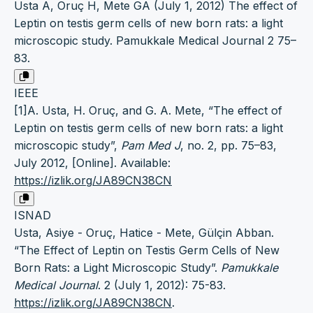
Usta A, Oruç H, Mete GA (July 1, 2012) The effect of
Leptin on testis germ cells of new born rats: a light
microscopic study. Pamukkale Medical Journal 2 75–
83.
IEEE
[1]A. Usta, H. Oruç, and G. A. Mete, “The effect of
Leptin on testis germ cells of new born rats: a light
microscopic study”,
Pam Med J
, no. 2, pp. 75–83,
July 2012, [Online]. Available:
https://izlik.org/JA89CN38CN
ISNAD
Usta, Asiye - Oruç, Hatice - Mete, Gülçin Abban.
“The Effect of Leptin on Testis Germ Cells of New
Born Rats: a Light Microscopic Study”.
Pamukkale
Medical Journal
. 2 (July 1, 2012): 75-83.
https://izlik.org/JA89CN38CN
.