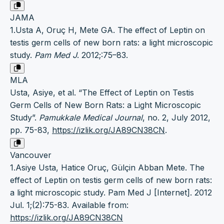
JAMA
1.Usta A, Oruç H, Mete GA. The effect of Leptin on
testis germ cells of new born rats: a light microscopic
study.
Pam Med J
. 2012;:75–83.
MLA
Usta, Asiye, et al. “The Effect of Leptin on Testis
Germ Cells of New Born Rats: a Light Microscopic
Study”.
Pamukkale Medical Journal
, no. 2, July 2012,
pp. 75-83,
https://izlik.org/JA89CN38CN
.
Vancouver
1.Asiye Usta, Hatice Oruç, Gülçin Abban Mete. The
effect of Leptin on testis germ cells of new born rats:
a light microscopic study. Pam Med J [Internet]. 2012
Jul. 1;(2):75-83. Available from:
https://izlik.org/JA89CN38CN