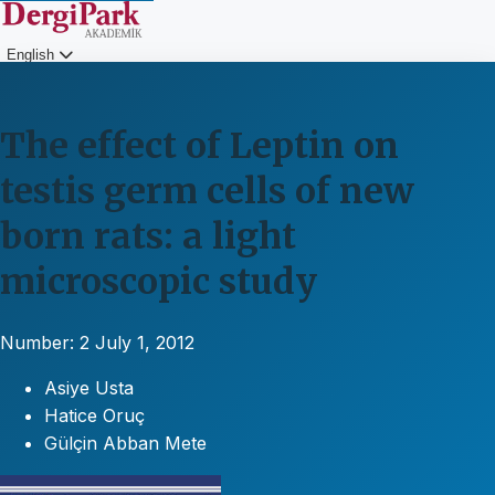
English
Login
The effect of Leptin on
testis germ cells of new
born rats: a light
microscopic study
Number: 2
July 1, 2012
Asiye Usta
Hatice Oruç
Gülçin Abban Mete