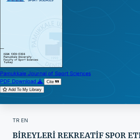
Pamukkale Journal of Sport Sciences
PDF Download
Cite
Add To My Library
TR
EN
BİREYLERİ REKREATİF SPOR E