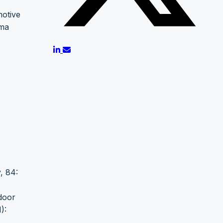
motive
nma
, 84:
tdoor
):