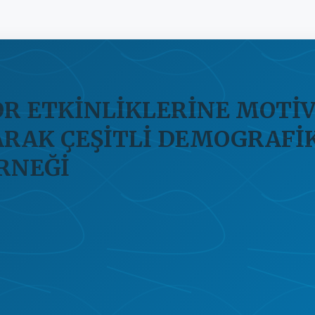
OR ETKİNLİKLERİNE MOTİ
RAK ÇEŞİTLİ DEMOGRAFİK
RNEĞİ