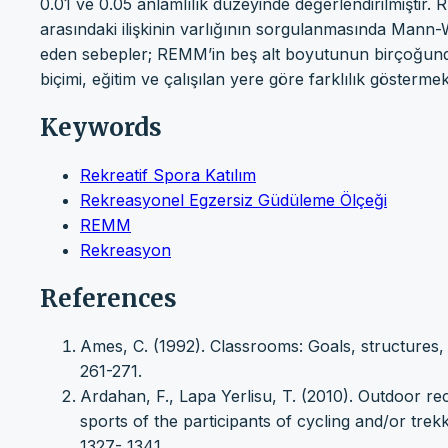
0.01 ve 0.05 anlamlılık düzeyinde değerlendirilmiştir.
arasındaki ilişkinin varlığının sorgulanmasında Mann-Whi
eden sebepler; REMM’in beş alt boyutunun birçoğunda 
biçimi, eğitim ve çalışılan yere göre farklılık göstermekte
Keywords
Rekreatif Spora Katılım
Rekreasyonel Egzersiz Güdüleme Ölçeği
REMM
Rekreasyon
References
Ames, C. (1992). Classrooms: Goals, structures,
261-271.
Ardahan, F., Lapa Yerlisu, T. (2010). Outdoor re
sports of the participants of cycling and/or trek
1327- 1341.