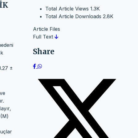
İK
Total Article Views
1.3K
Total Article Downloads
2.8K
Article Files
Full Text
medeni
Share
ak
3.27 ±
 ve
r.
Hayır,
 (M)
nuçlar