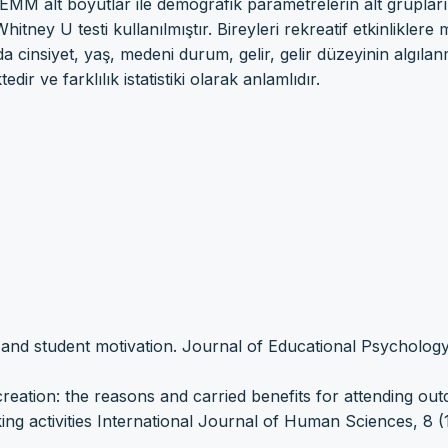
 REMM alt boyutlar ile demografik parametrelerin alt grupları
tney U testi kullanılmıştır. Bireyleri rekreatif etkinliklere 
cinsiyet, yaş, medeni durum, gelir, gelir düzeyinin algıla
dir ve farklılık istatistiki olarak anlamlıdır.
 and student motivation. Journal of Educational Psychology
creation: the reasons and carried benefits for attending ou
king activities International Journal of Human Sciences, 8 (1