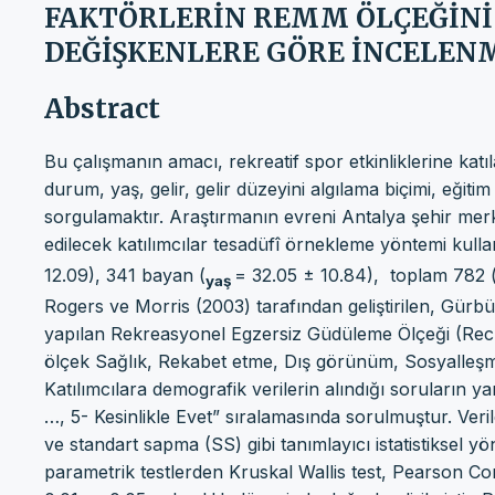
FAKTÖRLERİN REMM ÖLÇEĞİNİ
DEĞİŞKENLERE GÖRE İNCELENM
Abstract
Bu çalışmanın amacı, rekreatif spor etkinliklerine katıl
durum, yaş, gelir, gelir düzeyini algılama biçimi, eğiti
sorgulamaktır. Araştırmanın evreni Antalya şehir mer
edilecek katılımcılar tesadüfî örnekleme yöntemi kull
12.09), 341 bayan (
= 32.05 ± 10.84), toplam 782 
yaş
Rogers ve Morris (2003) tarafından geliştirilen, Gürbüz
yapılan Rekreasyonel Egzersiz Güdüleme Ölçeği (Rec
ölçek Sağlık, Rekabet etme, Dış görünüm, Sosyalleşme
Katılımcılara demografik verilerin alındığı soruların yan
…, 5- Kesinlikle Evet” sıralamasında sorulmuştur. Veri
ve standart sapma (SS) gibi tanımlayıcı istatistiksel y
parametrik testlerden Kruskal Wallis test, Pearson Co