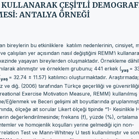
 KULLANARAK ÇEŞİTLİ DEMOGRAF
ESİ: ANTALYA ÖRNEĞİ
an bireylerin bu etkinliklere katılım nedenlerinin, cinsiyet, 
m ve çalışılan yer açısından nasıl değiştiğini REMM’i kullanar
kezinde yaşayan bireylerden oluşmaktadır. Örnekleme dâhil
anılarak alınmıştır ve örneklem grubunu; 441 erkek (
= 3
yaş
(
= 32.74 ± 11.57) katılımcı oluşturmaktadır. Araştırmada;
yaş
 ve diğ. (2006) tarafından Türkçe geçerliliği ve güvenirliliği
reational Exercise Motivation Measure, REMM) kullanılmış
/Eğlenmek ve Beceri gelişimi alt boyutlarında gruplanmıştı
ında, ölçeğe ait sorular Likert ölçeği tipinde “1- Kesinlikle 
lerin değerlendirilmesinde; frekans (f), yüzde (%), ortalama
öntemler ve homojenlik koşulları yerine gelmediği için non-
rrelation Test ve Mann-Whitney U testi kullanılmıştır ve so