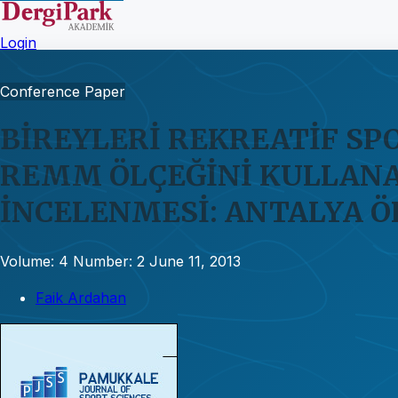
Login
Conference Paper
BİREYLERİ REKREATİF SP
REMM ÖLÇEĞİNİ KULLANA
İNCELENMESİ: ANTALYA Ö
Volume: 4
Number: 2
June 11, 2013
Faik Ardahan