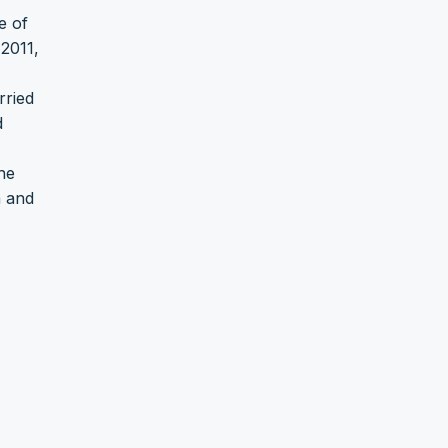
e of
2011,
rried
d
the
h and