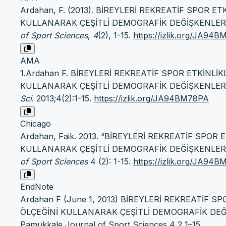
Ardahan, F. (2013). BİREYLERİ REKREATİF SPOR
KULLANARAK ÇEŞİTLİ DEMOGRAFİK DEĞİŞKENLER
of Sport Sciences
,
4
(2), 1-15.
https://izlik.org/JA94
AMA
1.Ardahan F. BİREYLERİ REKREATİF SPOR ETKİNL
KULLANARAK ÇEŞİTLİ DEMOGRAFİK DEĞİŞKENLER
Sci
. 2013;4(2):1-15.
https://izlik.org/JA94BM78PA
Chicago
Ardahan, Faik. 2013. “BİREYLERİ REKREATİF SP
KULLANARAK ÇEŞİTLİ DEMOGRAFİK DEĞİŞKENLER
of Sport Sciences
4 (2): 1-15.
https://izlik.org/JA94
EndNote
Ardahan F (June 1, 2013) BİREYLERİ REKREATİF
ÖLÇEĞİNİ KULLANARAK ÇEŞİTLİ DEMOGRAFİK DEĞ
Pamukkale Journal of Sport Sciences 4 2 1–15.