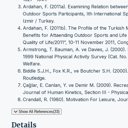
Ardahan, F. (2011a). Examining Relation between
Outdoor Sports Participants, Ith International
Izmir / Turkey.
Ardahan, F. (2011b). The Profile of the Turkis
Benefits for Attaending Outdoor Sports and Life 
Quality of Life/2011”, 10-11 November 2011, Co
Armstrong, T. Bauman, A. ve Davies, J. (2000). Ph
1999 National Physical Activity Survey (Cat. No.
Welfare.
Biddle S.J.H., Fox K.R., ve Boutcher S.H. (2000)
Routledge.
Çağlar, E. Canlan, Y. ve Demir M. (2009). Recre
Journal of Human Kinetics, Section III - Physical
Crandall, R. (1980). Motivation For Leisure, Jour
Show All References(33)
Details