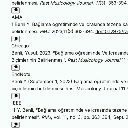
belirlenmesi.
Rast Musicology Journal
,
11
(3), 363-394
AMA
1.Benli Y. Bağlama öğretiminde ve icrasında tezene kalı
belirlenmesi.
RMJ
. 2023;11(3):363-394.
doi:10.12975/r
Chicago
Benli, Yusuf. 2023. “Bağlama öğretiminde Ve Icrasında
Biçimlerinin Belirlenmesi”.
Rast Musicology Journal
11 
EndNote
Benli Y (September 1, 2023) Bağlama öğretiminde ve icr
biçimlerinin belirlenmesi. Rast Musicology Journal 11
IEEE
[1]Y. Benli, “Bağlama öğretiminde ve icrasında tezene k
belirlenmesi”,
RMJ
, vol. 11, no. 3, pp. 363–394, Sept.