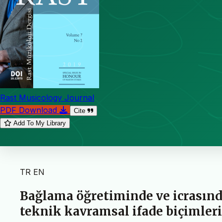
Rast Musicology Journal
PDF Download
Cite
Add To My Library
TR
EN
Bağlama öğretiminde ve icrasında
teknik kavramsal ifade biçimler