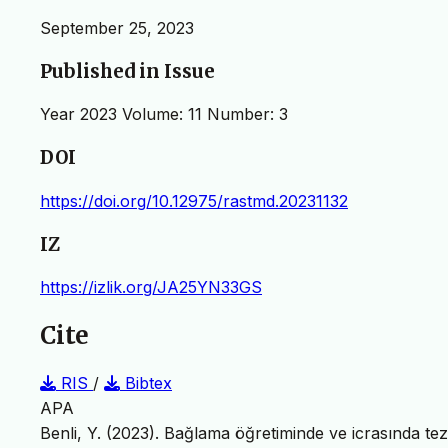
September 25, 2023
Published in Issue
Year 2023 Volume: 11 Number: 3
DOI
https://doi.org/10.12975/rastmd.20231132
IZ
https://izlik.org/JA25YN33GS
Cite
RIS
/
Bibtex
APA
Benli, Y. (2023). Bağlama öğretiminde ve icrasında teze