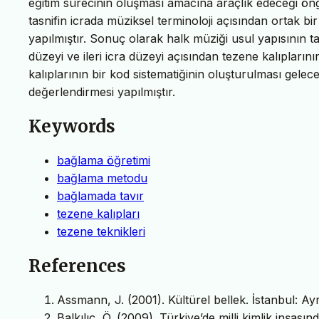
eğitim sürecinin oluşması amacına araçlık edeceği öng
tasnifin icrada müziksel terminoloji açısından ortak bir
yapılmıştır. Sonuç olarak halk müziği usul yapısının ta
düzeyi ve ileri icra düzeyi açısından tezene kalıplarının
kalıplarının bir kod sistematiğinin oluşturulması gele
değerlendirmesi yapılmıştır.
Keywords
bağlama öğretimi
bağlama metodu
bağlamada tavır
tezene kalıpları
tezene teknikleri
References
Assmann, J. (2001). Kültürel bellek. İstanbul: Ayrı
Balkılıç, Ö. (2009). Türkiye’de milli kimlik inşasın