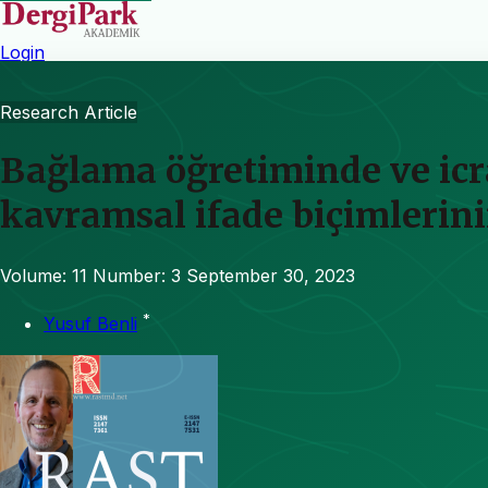
Login
Research Article
Bağlama öğretiminde ve icra
kavramsal ifade biçimlerini
Volume: 11
Number: 3
September 30, 2023
*
Yusuf Benli