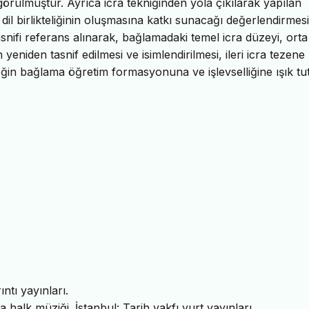
örülmüştür. Ayrıca icra tekniğinden yola çıkılarak yapılan
 dil birlikteliğinin oluşmasına katkı sunacağı değerlendirmesi
snifi referans alınarak, bağlamadaki temel icra düzeyi, orta
 yeniden tasnif edilmesi ve isimlendirilmesi, ileri icra tezene
ceğin bağlama öğretim formasyonuna ve işlevselliğine ışık tu
ntı yayınları.
da halk müziği. İstanbul: Tarih vakfı yurt yayınları.