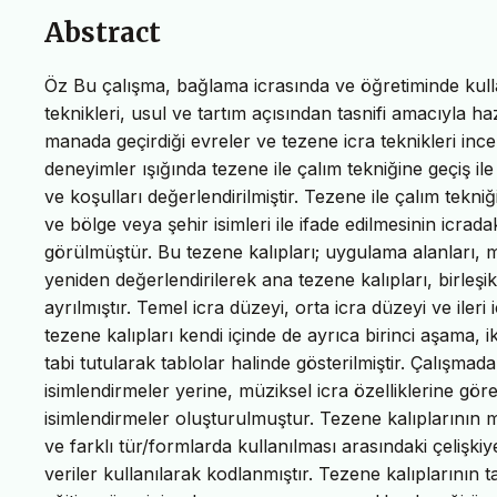
Abstract
Öz Bu çalışma, bağlama icrasında ve öğretiminde kullan
teknikleri, usul ve tartım açısından tasnifi amacıyla ha
manada geçirdiği evreler ve tezene icra teknikleri in
deneyimler ışığında tezene ile çalım tekniğine geçiş i
ve koşulları değerlendirilmiştir. Tezene ile çalım tekn
ve bölge veya şehir isimleri ile ifade edilmesinin icrada
görülmüştür. Bu tezene kalıpları; uygulama alanları, mü
yeniden değerlendirilerek ana tezene kalıpları, birleşi
ayrılmıştır. Temel icra düzeyi, orta icra düzeyi ve ileri
tezene kalıpları kendi içinde de ayrıca birinci aşama, 
tabi tutularak tablolar halinde gösterilmiştir. Çalışma
isimlendirmeler yerine, müziksel icra özelliklerine gör
isimlendirmeler oluşturulmuştur. Tezene kalıplarının me
ve farklı tür/formlarda kullanılması arasındaki çelişki
veriler kullanılarak kodlanmıştır. Tezene kalıplarının