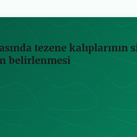
sında tezene kalıplarının si
n belirlenmesi