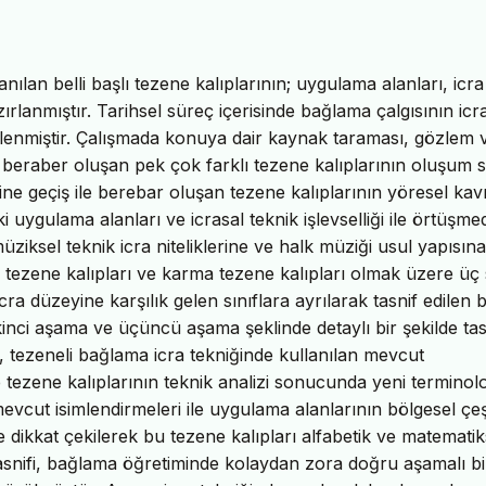
ılan belli başlı tezene kalıplarının; uygulama alanları, icra
zırlanmıştır. Tarihsel süreç içerisinde bağlama çalgısının icr
celenmiştir. Çalışmada konuya dair kaynak taraması, gözlem 
le beraber oluşan pek çok farklı tezene kalıplarının oluşum 
iğine geçiş ile berebar oluşan tezene kalıplarının yöresel ka
ki uygulama alanları ve icrasal teknik işlevselliği ile örtüşmed
ziksel teknik icra niteliklerine ve halk müziği usul yapısın
k tezene kalıpları ve karma tezene kalıpları olmak üzere üç 
 icra düzeyine karşılık gelen sınıflara ayrılarak tasnif edilen 
ikinci aşama ve üçüncü aşama şeklinde detaylı bir şekilde tas
da, tezeneli bağlama icra tekniğinde kullanılan mevcut
e tezene kalıplarının teknik analizi sonucunda yeni terminolo
vcut isimlendirmeleri ile uygulama alanlarının bölgesel çeşit
ye dikkat çekilerek bu tezene kalıpları alfabetik ve matematik
 tasnifi, bağlama öğretiminde kolaydan zora doğru aşamalı bi