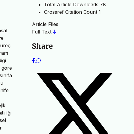
Total Article Downloads
7K
Crossref Citation Count
1
Article Files
asal
Full Text
ve
Share
süreç
vram
iği
a göre
sınıfa
bu
nife
jik
liliği
sel
r