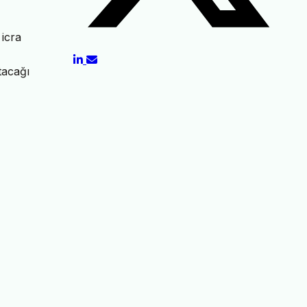
 icra
tacağı