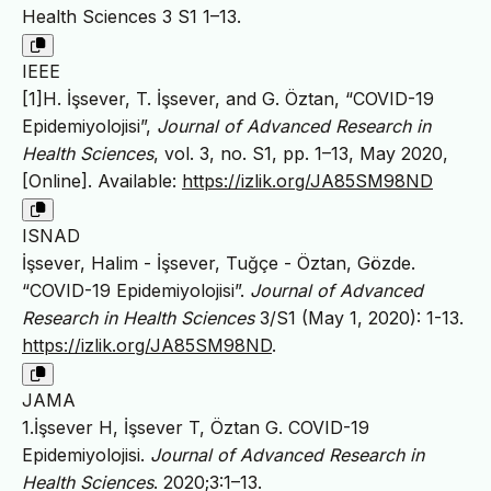
Health Sciences 3 S1 1–13.
IEEE
[1]H. İşsever, T. İşsever, and G. Öztan, “COVID-19
Epidemiyolojisi”,
Journal of Advanced Research in
Health Sciences
, vol. 3, no. S1, pp. 1–13, May 2020,
[Online]. Available:
https://izlik.org/JA85SM98ND
ISNAD
İşsever, Halim - İşsever, Tuğçe - Öztan, Gözde.
“COVID-19 Epidemiyolojisi”.
Journal of Advanced
Research in Health Sciences
3/S1 (May 1, 2020): 1-13.
https://izlik.org/JA85SM98ND
.
JAMA
1.İşsever H, İşsever T, Öztan G. COVID-19
Epidemiyolojisi.
Journal of Advanced Research in
Health Sciences
. 2020;3:1–13.