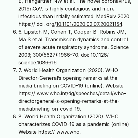
E, Hengartner NW et al. The novel coronavirus,
2019nCoV, is highly contagious and more
infectious than initially estimated. MedRxiv 2020.
https:// doi. org/
10.1101/2020.02.07.20021154
.
6. Lipsitch M, Cohen T, Cooper B, Robins JM,
Ma S et al. Transmission dynamics and control
of severe acute respiratory syndrome. Science
2003; 300(5627):1966-70. doi: 10.1126/
science.1086616
7. World Health Organization (2020). WHO
Director-General’s opening remarks at the
media briefing on COVID-19 (online). Website
https:// www.who.int/dg/speeches/detail/who-
directorgeneral-s-opening-remarks-at-the-
mediabriefing-on-covid-19.
8. World Health Organization (2020). WHO
characterizes COVID-19 as a pandemic (online)
Website https:// www.who.