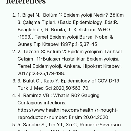
References
1. Bilgel N.: Bölüm 1: Epidemiyoloji Nedir? Bölüm
3: Çalışma Tipleri. (Basic Epidemiology .Eds:R.
Beaglehole, R. Bonita, T. Kjellström. WHO
-1993). Temel Epidemiyoloji Bursa. Nobel &
Güneş Tıp Kitapevi.1997.p.1-5,37-45
2. Tezcan S: Bölüm 2: Epidemiyolojinin Tarihsel
Gelişim- 11-Bulaşıcı Hastalıklar Epidemiyolojisi.
Temel Epidemiyoloji. Ankara. Hipokrat Kitabevi.
2017.p:23-25,179-198.
3. Bulut C , Kato Y. Epidemiology of COVID-19
Turk J Med Sci 2020;50:563-70.
4. Ramirez VB : What is R0? Gauging
Contagious infections.
https://www.healthline.com/health /r-nought-
reproduction-number: Erişim 20.04.2020
5. Sanche S , Lin YT, Xu C, Romero-Severson