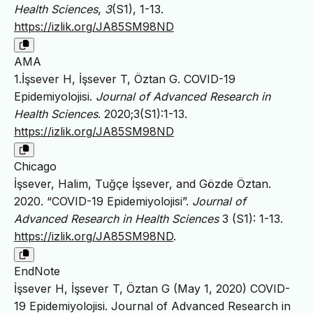
Health Sciences
,
3
(S1), 1-13.
https://izlik.org/JA85SM98ND
AMA
1.İşsever H, İşsever T, Öztan G. COVID-19
Epidemiyolojisi.
Journal of Advanced Research in
Health Sciences
. 2020;3(S1):1-13.
https://izlik.org/JA85SM98ND
Chicago
İşsever, Halim, Tuğçe İşsever, and Gözde Öztan.
2020. “COVID-19 Epidemiyolojisi”.
Journal of
Advanced Research in Health Sciences
3 (S1): 1-13.
https://izlik.org/JA85SM98ND
.
EndNote
İşsever H, İşsever T, Öztan G (May 1, 2020) COVID-
19 Epidemiyolojisi. Journal of Advanced Research in