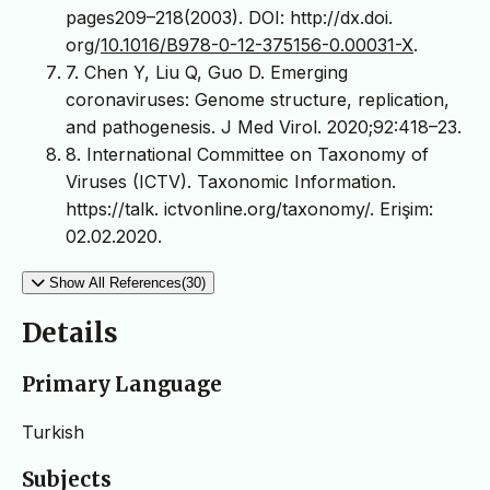
pages209–218(2003). DOI: http://dx.doi.
org/
10.1016/B978-0-12-375156-0.00031-X
.
7. Chen Y, Liu Q, Guo D. Emerging
coronaviruses: Genome structure, replication,
and pathogenesis. J Med Virol. 2020;92:418–23.
8. International Committee on Taxonomy of
Viruses (ICTV). Taxonomic Information.
https://talk. ictvonline.org/taxonomy/. Erişim:
02.02.2020.
Show All References(30)
Details
Primary Language
Turkish
Subjects