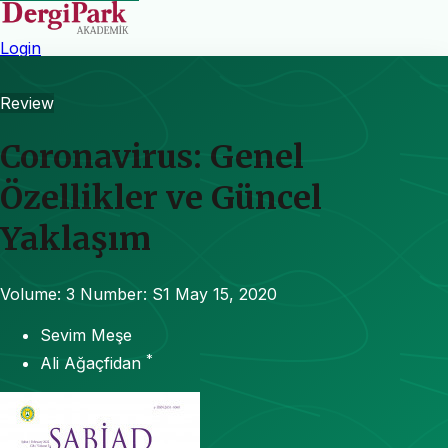
Login
Review
Coronavirus: Genel
Özellikler ve Güncel
Yaklaşım
Volume: 3
Number: S1
May 15, 2020
Sevim Meşe
*
Ali Ağaçfidan