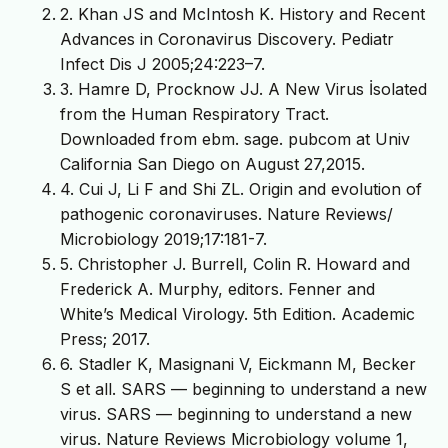
2. Khan JS and McIntosh K. History and Recent
Advances in Coronavirus Discovery. Pediatr
Infect Dis J 2005;24:223–7.
3. Hamre D, Procknow JJ. A New Virus İsolated
from the Human Respiratory Tract.
Downloaded from ebm. sage. pubcom at Univ
California San Diego on August 27,2015.
4. Cui J, Li F and Shi ZL. Origin and evolution of
pathogenic coronaviruses. Nature Reviews/
Microbiology 2019;17:181-7.
5. Christopher J. Burrell, Colin R. Howard and
Frederick A. Murphy, editors. Fenner and
White’s Medical Virology. 5th Edition. Academic
Press; 2017.
6. Stadler K, Masignani V, Eickmann M, Becker
S et all. SARS — beginning to understand a new
virus. SARS — beginning to understand a new
virus. Nature Reviews Microbiology volume 1,