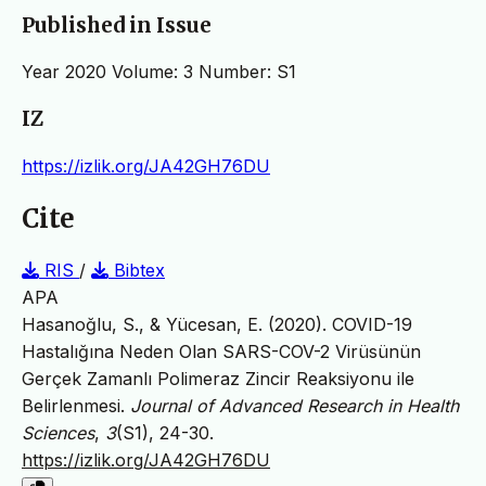
Published in Issue
Year 2020 Volume: 3 Number: S1
IZ
https://izlik.org/JA42GH76DU
Cite
RIS
/
Bibtex
APA
Hasanoğlu, S., & Yücesan, E. (2020). COVID-19
Hastalığına Neden Olan SARS-COV-2 Virüsünün
Gerçek Zamanlı Polimeraz Zincir Reaksiyonu ile
Belirlenmesi.
Journal of Advanced Research in Health
Sciences
,
3
(S1), 24-30.
https://izlik.org/JA42GH76DU