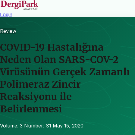
Login
Review
COVID-19 Hastalığına
Neden Olan SARS-COV-2
Virüsünün Gerçek Zamanlı
Polimeraz Zincir
Reaksiyonu ile
Belirlenmesi
Volume: 3
Number: S1
May 15, 2020