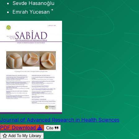
Sevde Hasanoğlu
*
Emrah Yücesan
Journal of Advanced Research in Health Sciences
PDF Download
Cite
Add To My Library