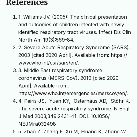
References
1. Williams JV. (2005): The clinical presentation
and outcomes of children infected with newly
identified respiratory tract viruses. Infect Dis Clin
North Am 19(3):569-84.
2. Severe Acute Respiratory Syndrome (SARS).
2003 [cited 2020 April]. Available from: https://
www.who.int/csr/sars/en/.
3. Middle East respiratory syndrome
coronavirus (MERS-CoV). 2019 [cited 2020
April]. Available from:
https://www.who.int/emergencies/merscov/en/.
4. Peiris JS, Yuen KY, Osterhaus AD, Stöhr K.
The severe acute respiratory syndrome. N Engl
J Med 2003;349:2431-41. DOI: 10.1056/
NEJMra032498
5. Zhao Z, Zhang F, Xu M, Huang K, Zhong W,