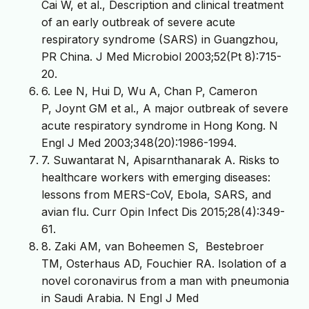
Cai W, et al., Description and clinical treatment
of an early outbreak of severe acute
respiratory syndrome (SARS) in Guangzhou,
PR China. J Med Microbiol 2003;52(Pt 8):715-
20.
6. Lee N, Hui D, Wu A, Chan P, Cameron
P, Joynt GM et al., A major outbreak of severe
acute respiratory syndrome in Hong Kong. N
Engl J Med 2003;348(20):1986-1994.
7. Suwantarat N, Apisarnthanarak A. Risks to
healthcare workers with emerging diseases:
lessons from MERS-CoV, Ebola, SARS, and
avian flu. Curr Opin Infect Dis 2015;28(4):349-
61.
8. Zaki AM, van Boheemen S, Bestebroer
TM, Osterhaus AD, Fouchier RA. Isolation of a
novel coronavirus from a man with pneumonia
in Saudi Arabia. N Engl J Med