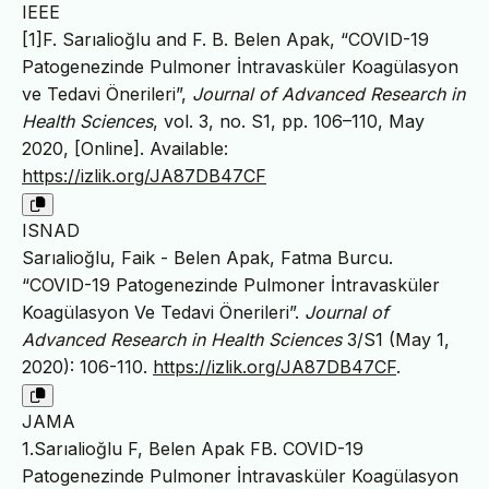
IEEE
[1]F. Sarıalioğlu and F. B. Belen Apak, “COVID-19
Patogenezinde Pulmoner İntravasküler Koagülasyon
ve Tedavi Önerileri”,
Journal of Advanced Research in
Health Sciences
, vol. 3, no. S1, pp. 106–110, May
2020, [Online]. Available:
https://izlik.org/JA87DB47CF
ISNAD
Sarıalioğlu, Faik - Belen Apak, Fatma Burcu.
“COVID-19 Patogenezinde Pulmoner İntravasküler
Koagülasyon Ve Tedavi Önerileri”.
Journal of
Advanced Research in Health Sciences
3/S1 (May 1,
2020): 106-110.
https://izlik.org/JA87DB47CF
.
JAMA
1.Sarıalioğlu F, Belen Apak FB. COVID-19
Patogenezinde Pulmoner İntravasküler Koagülasyon