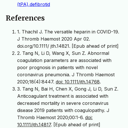
(tPA),defibrotid
References
1. Thachil J. The versatile heparin in COVID-19.
J Thromb Haemost 2020 Apr 02.
doi.org/10.1111/ jth.14821. [Epub ahead of print]
2. Tang N, Li D, Wang X, Sun Z. Abnormal
coagulation parameters are associated with
poor prognosis in patients with novel
coronavirus pneumonia. J Thromb Haemost
2020;18(4):8447.
doi: 10.1111/jth.14768
.
3. Tang N, Bai H, Chen X, Gong J, Li D, Sun Z.
Anticoagulant treatment is associated with
decreased mortality in severe coronavirus
disease 2019 patients with coagulopathy. J
Thromb Haemost 2020;00:1-6.
doi:
10.1111/jth.14817
. [Epub ahead of print]