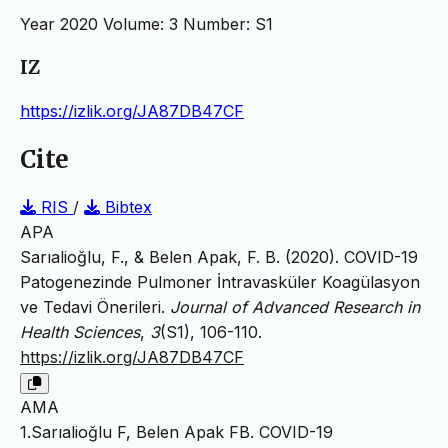
Year 2020 Volume: 3 Number: S1
IZ
https://izlik.org/JA87DB47CF
Cite
RIS
/
Bibtex
APA
Sarıalioğlu, F., & Belen Apak, F. B. (2020). COVID-19
Patogenezinde Pulmoner İntravasküler Koagülasyon
ve Tedavi Önerileri.
Journal of Advanced Research in
Health Sciences
,
3
(S1), 106-110.
https://izlik.org/JA87DB47CF
AMA
1.Sarıalioğlu F, Belen Apak FB. COVID-19