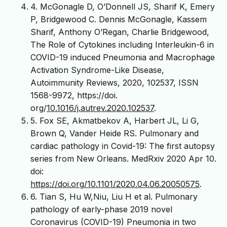
4. McGonagle D, O’Donnell JS, Sharif K, Emery
P, Bridgewood C. Dennis McGonagle, Kassem
Sharif, Anthony O’Regan, Charlie Bridgewood,
The Role of Cytokines including Interleukin-6 in
COVID-19 induced Pneumonia and Macrophage
Activation Syndrome-Like Disease,
Autoimmunity Reviews, 2020, 102537, ISSN
1568-9972, https://doi.
org/
10.1016/j.autrev.2020.102537
.
5. Fox SE, Akmatbekov A, Harbert JL, Li G,
Brown Q, Vander Heide RS. Pulmonary and
cardiac pathology in Covid-19: The first autopsy
series from New Orleans. MedRxiv 2020 Apr 10.
doi:
https://doi.org/10.1101/2020.04.06.20050575
.
6. Tian S, Hu W,Niu, Liu H et al. Pulmonary
pathology of early-phase 2019 novel
Coronavirus (COVID-19) Pneumonia in two