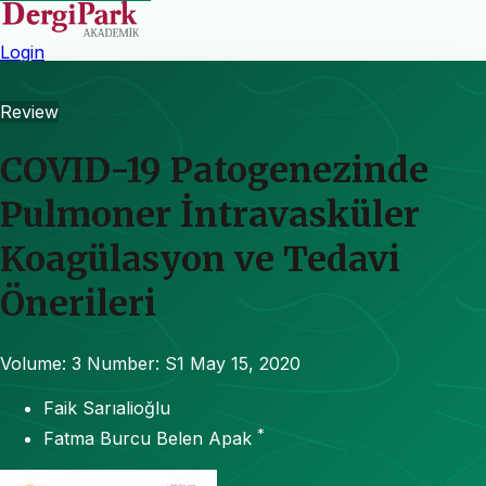
Login
Review
COVID-19 Patogenezinde
Pulmoner İntravasküler
Koagülasyon ve Tedavi
Önerileri
Volume: 3
Number: S1
May 15, 2020
Faik Sarıalioğlu
*
Fatma Burcu Belen Apak