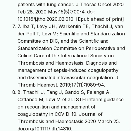
patients with lung cancer. J Thorac Oncol 2020
Feb 28. 2020 May;15(5):700-4.
doi:
10.1016/j.jtho.2020.02.010
. [Epub ahead of print]
7. Iba T, Levy JH, Warkentin TE, Thachil J, van
der Poll T, Levi M; Scientific and Standardization
Committee on DIC, and the Scientific and
Standardization Committee on Perioperative and
Critical Care of the International Society on
Thrombosis and Haemostasis. Diagnosis and
management of sepsis-induced coagulopathy
and disseminated intravascular coagulation. J
Thromb Haemost. 2019;17(11):1989-94.
8. Thachil J, Tang J, Gando S, Falanga A,
Cattaneo M, Levi M et al. ISTH interim guidance
on recognition and management of
coagulopathy in COVID-19. Journal of
Thrombosis and Haemostasis 2020 March 25.
doi.org/10.1111/ jth.14810.