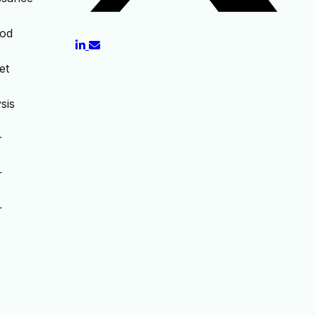
ood
et
sis
r
r
r