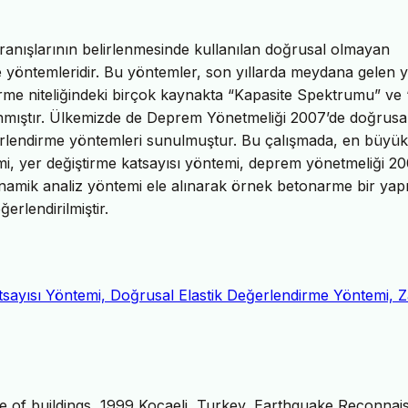
ranışlarının belirlenmesinde kullanılan doğrusal olmayan
yöntemleridir. Bu yöntemler, son yıllarda meydana gelen yı
irme niteliğindeki birçok kaynakta “Kapasite Spektrumu” ve
lanmıştır. Ülkemizde de Deprem Yönetmeliği 2007’de doğrusa
rlendirme yöntemleri sunulmuştur. Bu çalışmada, en büyük
mi, yer değiştirme katsayısı yöntemi, deprem yönetmeliği 2
namik analiz yöntemi ele alınarak örnek betonarme bir yap
erlendirilmiştir.
tsayısı Yöntemi, Doğrusal Elastik Değerlendirme Yöntemi,
 of buildings, 1999 Kocaeli, Turkey, Earthquake Reconnai