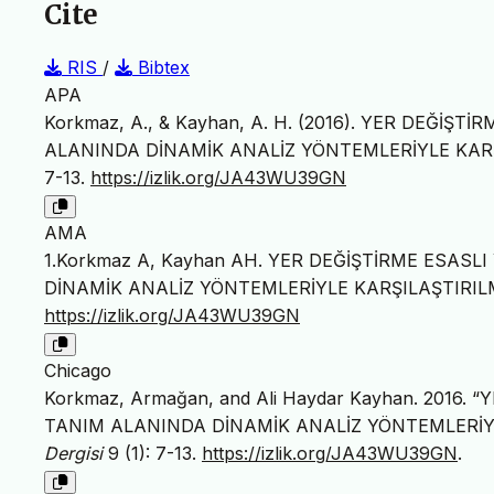
Cite
RIS
/
Bibtex
APA
Korkmaz, A., & Kayhan, A. H. (2016). YER DEĞİ
ALANINDA DİNAMİK ANALİZ YÖNTEMLERİYLE KAR
7-13.
https://izlik.org/JA43WU39GN
AMA
1.Korkmaz A, Kayhan AH. YER DEĞİŞTİRME ESAS
DİNAMİK ANALİZ YÖNTEMLERİYLE KARŞILAŞTIRIL
https://izlik.org/JA43WU39GN
Chicago
Korkmaz, Armağan, and Ali Haydar Kayhan. 2016
TANIM ALANINDA DİNAMİK ANALİZ YÖNTEMLERİYL
Dergisi
9 (1): 7-13.
https://izlik.org/JA43WU39GN
.