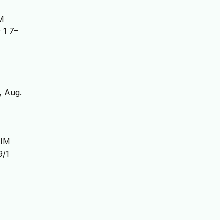
M
 1 7–
3, Aug.
NIM
9/1