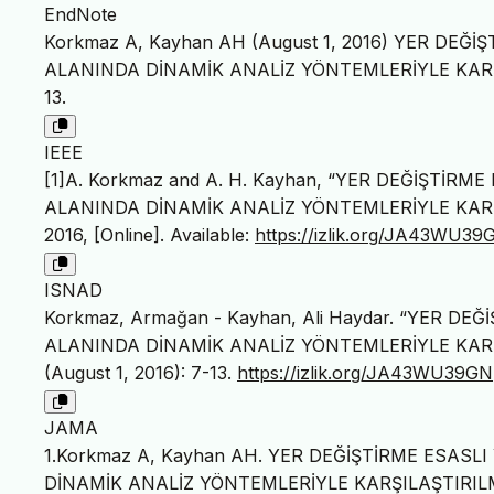
EndNote
Korkmaz A, Kayhan AH (August 1, 2016) YER DE
ALANINDA DİNAMİK ANALİZ YÖNTEMLERİYLE KARŞILAŞT
13.
IEEE
[1]A. Korkmaz and A. H. Kayhan, “YER DEĞİŞTİ
ALANINDA DİNAMİK ANALİZ YÖNTEMLERİYLE KARŞ
2016, [Online]. Available:
https://izlik.org/JA43WU39
ISNAD
Korkmaz, Armağan - Kayhan, Ali Haydar. “YER 
ALANINDA DİNAMİK ANALİZ YÖNTEMLERİYLE KARŞ
(August 1, 2016): 7-13.
https://izlik.org/JA43WU39GN
JAMA
1.Korkmaz A, Kayhan AH. YER DEĞİŞTİRME ESAS
DİNAMİK ANALİZ YÖNTEMLERİYLE KARŞILAŞTIRIL