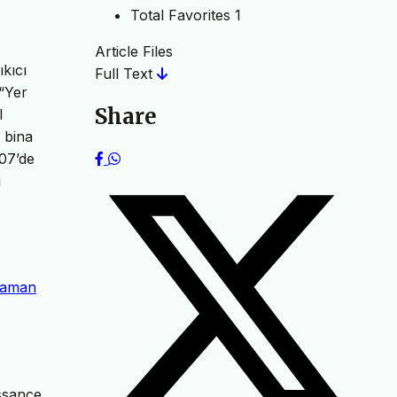
Total Favorites
1
Article Files
kıcı
Full Text
 “Yer
Share
l
 bina
007’de
ı
 Zaman
ssance