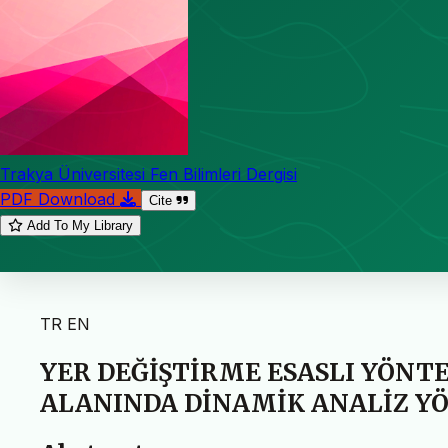
Trakya Üniversitesi Fen Bilimleri Dergisi
PDF Download
Cite
Add To My Library
TR
EN
YER DEĞİŞTİRME ESASLI YÖNT
ALANINDA DİNAMİK ANALİZ Y