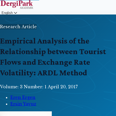
English
Login
Research Article
Empirical Analysis of the
Relationship between Tourist
Flows and Exchange Rate
Volatility: ARDL Method
Volume: 3
Number: 1
April 20, 2017
Eren Ergen
Ersin Yavuz