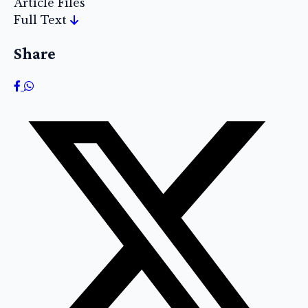
Article Files
Full Text
Share