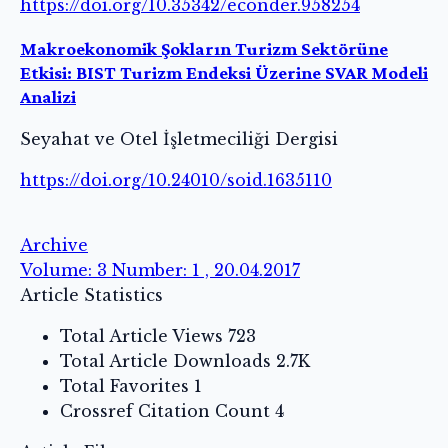
https://doi.org/10.35342/econder.958254
Makroekonomik Şokların Turizm Sektörüne
Etkisi: BIST Turizm Endeksi Üzerine SVAR Modeli
Analizi
Seyahat ve Otel İşletmeciliği Dergisi
https://doi.org/10.24010/soid.1635110
Archive
Volume: 3 Number: 1 , 20.04.2017
Article Statistics
Total Article Views
723
Total Article Downloads
2.7K
Total Favorites
1
Crossref Citation Count
4