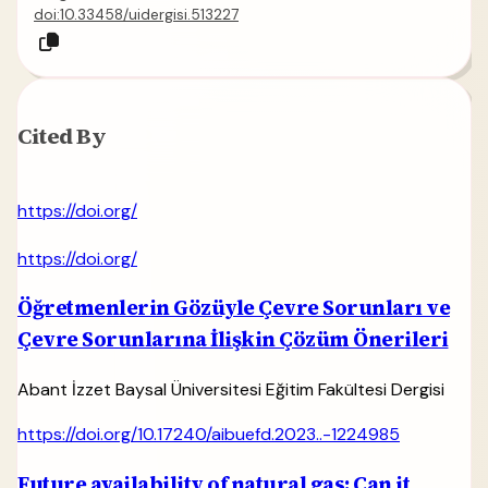
doi:10.33458/uidergisi.513227
Cited By
https://doi.org/
https://doi.org/
Öğretmenlerin Gözüyle Çevre Sorunları ve
Çevre Sorunlarına İlişkin Çözüm Önerileri
Abant İzzet Baysal Üniversitesi Eğitim Fakültesi Dergisi
https://doi.org/10.17240/aibuefd.2023..-1224985
Future availability of natural gas: Can it