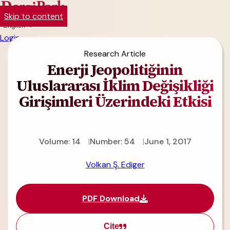
Skip to content
English
Login
Research Article
Enerji Jeopolitiğinin
Uluslararası İklim Değişikliği
Girişimleri Üzerindeki Etkisi
Volume: 14
Number: 54
June 1, 2017
Volkan Ş. Ediger
PDF Download
Cite